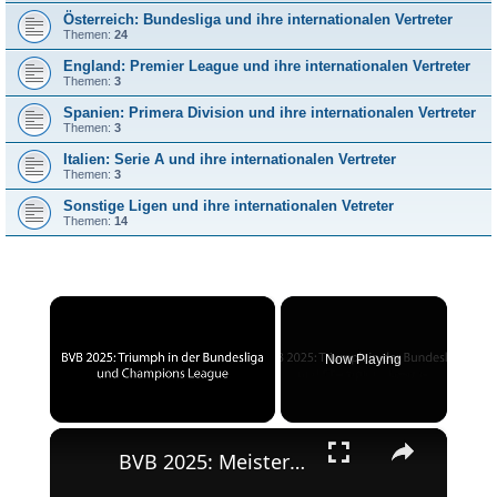
Österreich: Bundesliga und ihre internationalen Vertreter
Themen:
24
England: Premier League und ihre internationalen Vertreter
Themen:
3
Spanien: Primera Division und ihre internationalen Vertreter
Themen:
3
Italien: Serie A und ihre internationalen Vertreter
Themen:
3
Sonstige Ligen und ihre internationalen Vetreter
Themen:
14
×
Now Playing
×
Unmute
BVB 2025: Meisterschaft und Champions League-Erfolg