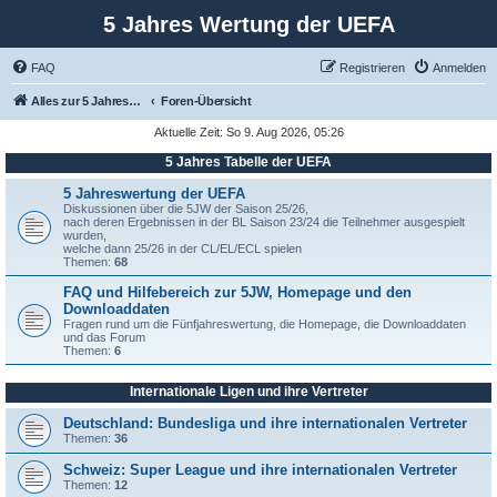
5 Jahres Wertung der UEFA
FAQ
Registrieren
Anmelden
Alles zur 5 Jahreswertung / Tabelle der UEFA mit vielen Statistiken.
Foren-Übersicht
Aktuelle Zeit: So 9. Aug 2026, 05:26
5 Jahres Tabelle der UEFA
5 Jahreswertung der UEFA
Diskussionen über die 5JW der Saison 25/26,
nach deren Ergebnissen in der BL Saison 23/24 die Teilnehmer ausgespielt
wurden,
welche dann 25/26 in der CL/EL/ECL spielen
Themen:
68
FAQ und Hilfebereich zur 5JW, Homepage und den
Downloaddaten
Fragen rund um die Fünfjahreswertung, die Homepage, die Downloaddaten
und das Forum
Themen:
6
Internationale Ligen und ihre Vertreter
Deutschland: Bundesliga und ihre internationalen Vertreter
Themen:
36
Schweiz: Super League und ihre internationalen Vertreter
Themen:
12