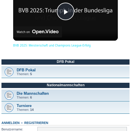
P
Watch on
l
BVB 2025: Meisterschaft und Champions League-Erfolg
a
DFB Pokal
y
DFB Pokal
Themen:
5
Nationalmannschaften
V
Die Mannschaften
Themen:
6
i
Turniere
Themen:
14
d
ANMELDEN
•
REGISTRIEREN
Benutzername: