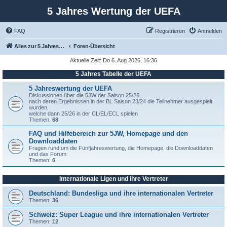
5 Jahres Wertung der UEFA
FAQ
Registrieren
Anmelden
Alles zur 5 Jahreswertung / Tabelle der UEFA mit vielen Statistiken.
Foren-Übersicht
Aktuelle Zeit: Do 6. Aug 2026, 16:36
5 Jahres Tabelle der UEFA
5 Jahreswertung der UEFA
Diskussionen über die 5JW der Saison 25/26,
nach deren Ergebnissen in der BL Saison 23/24 die Teilnehmer ausgespielt
wurden,
welche dann 25/26 in der CL/EL/ECL spielen
Themen:
68
FAQ und Hilfebereich zur 5JW, Homepage und den
Downloaddaten
Fragen rund um die Fünfjahreswertung, die Homepage, die Downloaddaten
und das Forum
Themen:
6
Internationale Ligen und ihre Vertreter
Deutschland: Bundesliga und ihre internationalen Vertreter
Themen:
36
Schweiz: Super League und ihre internationalen Vertreter
Themen:
12