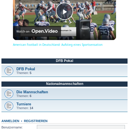
P
Watch on
l
American Football in Deutschland: Aufstieg eines Sportsensation
a
DFB Pokal
y
DFB Pokal
Themen:
5
Nationalmannschaften
V
Die Mannschaften
Themen:
6
i
Turniere
Themen:
14
d
ANMELDEN
•
REGISTRIEREN
Benutzername: