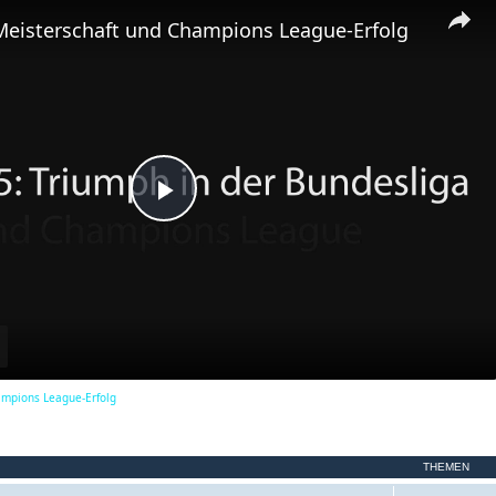
m
Meisterschaft und Champions League-Erfolg
e
n
P
l
a
ampions League-Erfolg
y
THEMEN
V