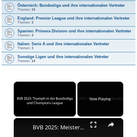
Österreich: Bundesliga und ihre internationalen Vertreter
Themen:
24
England: Premier League und ihre internationalen Vertreter
Themen:
3
Spanien: Primera Division und ihre internationalen Vertreter
Themen:
3
Italien: Serie A und ihre internationalen Vertreter
Themen:
3
Sonstige Ligen und ihre internationalen Vetreter
Themen:
14
×
Now Playing
×
Unmute
BVB 2025: Meisterschaft und Champions League-Erfolg