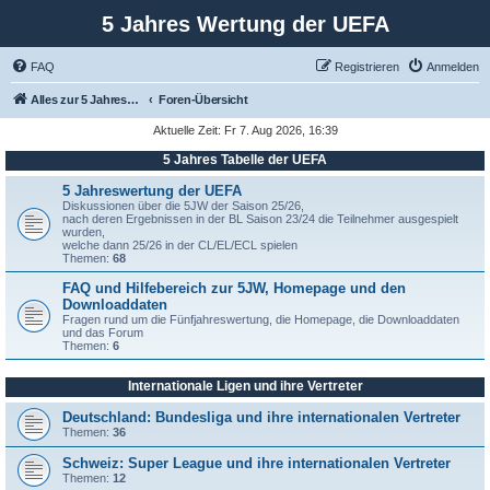
5 Jahres Wertung der UEFA
FAQ
Registrieren
Anmelden
Alles zur 5 Jahreswertung / Tabelle der UEFA mit vielen Statistiken.
Foren-Übersicht
Aktuelle Zeit: Fr 7. Aug 2026, 16:39
5 Jahres Tabelle der UEFA
5 Jahreswertung der UEFA
Diskussionen über die 5JW der Saison 25/26,
nach deren Ergebnissen in der BL Saison 23/24 die Teilnehmer ausgespielt
wurden,
welche dann 25/26 in der CL/EL/ECL spielen
Themen:
68
FAQ und Hilfebereich zur 5JW, Homepage und den
Downloaddaten
Fragen rund um die Fünfjahreswertung, die Homepage, die Downloaddaten
und das Forum
Themen:
6
Internationale Ligen und ihre Vertreter
Deutschland: Bundesliga und ihre internationalen Vertreter
Themen:
36
Schweiz: Super League und ihre internationalen Vertreter
Themen:
12