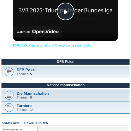
P
Watch on
l
BVB 2025: Meisterschaft und Champions League-Erfolg
a
DFB Pokal
y
DFB Pokal
Themen:
5
Nationalmannschaften
V
Die Mannschaften
Themen:
6
i
Turniere
Themen:
14
d
ANMELDEN
•
REGISTRIEREN
Benutzername: