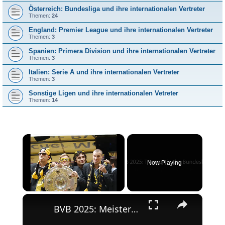
Österreich: Bundesliga und ihre internationalen Vertreter
Themen:
24
England: Premier League und ihre internationalen Vertreter
Themen:
3
Spanien: Primera Division und ihre internationalen Vertreter
Themen:
3
Italien: Serie A und ihre internationalen Vertreter
Themen:
3
Sonstige Ligen und ihre internationalen Vetreter
Themen:
14
×
Now Playing
×
Unmute
BVB 2025: Meisterschaft und Champions League-Erfolg