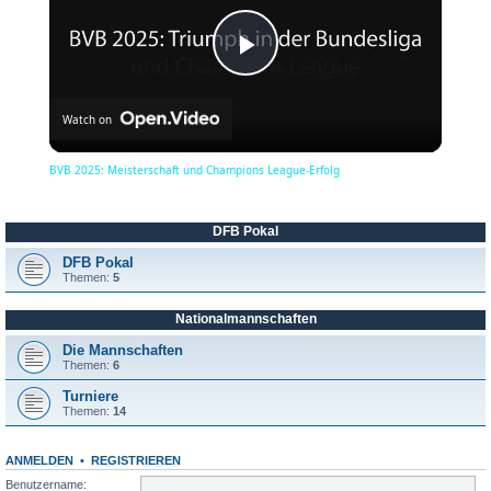
P
Watch on
l
BVB 2025: Meisterschaft und Champions League-Erfolg
a
DFB Pokal
y
DFB Pokal
Themen:
5
Nationalmannschaften
V
Die Mannschaften
Themen:
6
i
Turniere
Themen:
14
d
ANMELDEN
•
REGISTRIEREN
Benutzername: