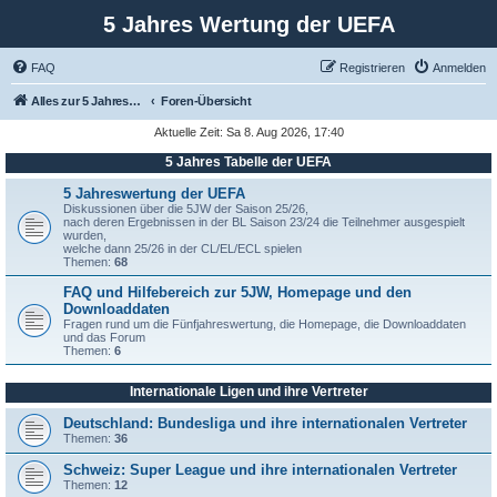
5 Jahres Wertung der UEFA
FAQ
Registrieren
Anmelden
Alles zur 5 Jahreswertung / Tabelle der UEFA mit vielen Statistiken.
Foren-Übersicht
Aktuelle Zeit: Sa 8. Aug 2026, 17:40
5 Jahres Tabelle der UEFA
5 Jahreswertung der UEFA
Diskussionen über die 5JW der Saison 25/26,
nach deren Ergebnissen in der BL Saison 23/24 die Teilnehmer ausgespielt
wurden,
welche dann 25/26 in der CL/EL/ECL spielen
Themen:
68
FAQ und Hilfebereich zur 5JW, Homepage und den
Downloaddaten
Fragen rund um die Fünfjahreswertung, die Homepage, die Downloaddaten
und das Forum
Themen:
6
Internationale Ligen und ihre Vertreter
Deutschland: Bundesliga und ihre internationalen Vertreter
Themen:
36
Schweiz: Super League und ihre internationalen Vertreter
Themen:
12