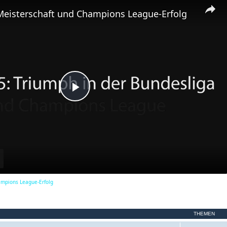
m
Meisterschaft und Champions League-Erfolg
e
n
P
l
a
ampions League-Erfolg
y
THEMEN
V