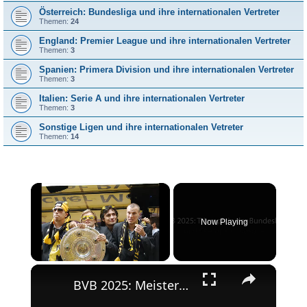
Österreich: Bundesliga und ihre internationalen Vertreter
Themen:
24
England: Premier League und ihre internationalen Vertreter
Themen:
3
Spanien: Primera Division und ihre internationalen Vertreter
Themen:
3
Italien: Serie A und ihre internationalen Vertreter
Themen:
3
Sonstige Ligen und ihre internationalen Vetreter
Themen:
14
×
Now Playing
×
Unmute
BVB 2025: Meisterschaft und Champions League-Erfolg