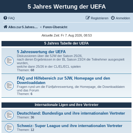
5 Jahres Wertung der UEFA
FAQ
Registrieren
Anmelden
Alles zur 5 Jahreswertung / Tabelle der UEFA mit vielen Statistiken.
Foren-Übersicht
Aktuelle Zeit: Fr 7. Aug 2026, 08:53
5 Jahres Tabelle der UEFA
5 Jahreswertung der UEFA
Diskussionen über die 5JW der Saison 25/26,
nach deren Ergebnissen in der BL Saison 23/24 die Teilnehmer ausgespielt
wurden,
welche dann 25/26 in der CL/EL/ECL spielen
Themen:
68
FAQ und Hilfebereich zur 5JW, Homepage und den
Downloaddaten
Fragen rund um die Fünfjahreswertung, die Homepage, die Downloaddaten
und das Forum
Themen:
6
Internationale Ligen und ihre Vertreter
Deutschland: Bundesliga und ihre internationalen Vertreter
Themen:
36
Schweiz: Super League und ihre internationalen Vertreter
Themen:
12