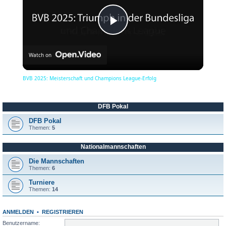
P
Watch on
l
BVB 2025: Meisterschaft und Champions League-Erfolg
a
DFB Pokal
y
DFB Pokal
Themen:
5
Nationalmannschaften
V
Die Mannschaften
Themen:
6
i
Turniere
Themen:
14
d
ANMELDEN
•
REGISTRIEREN
Benutzername: