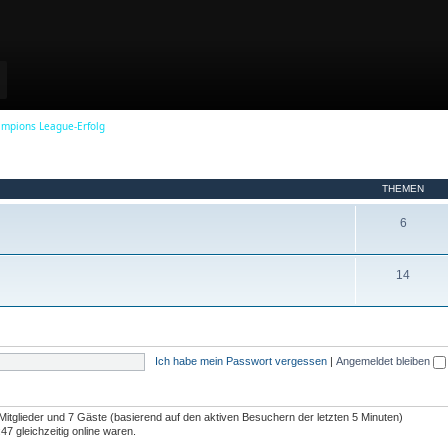
a
y
ampions League-Erfolg
V
THEMEN
i
T
6
h
d
e
T
14
m
h
e
e
e
n
m
Ich habe mein Passwort vergessen
|
Angemeldet bleiben
e
o
n
 Mitglieder und 7 Gäste (basierend auf den aktiven Besuchern der letzten 5 Minuten)
7 gleichzeitig online waren.