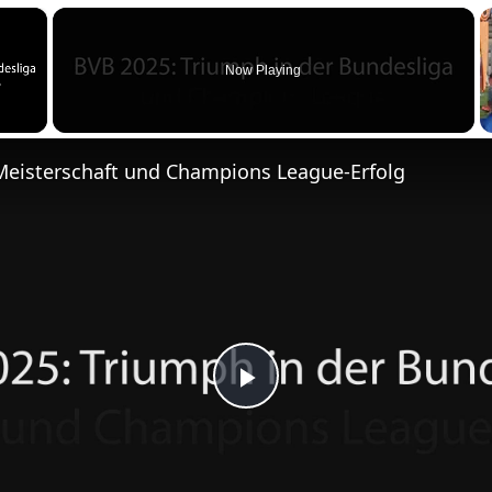
m
×
e
n
Now Playing
Meisterschaft und Champions League-Erfolg
P
l