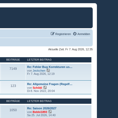
Registrieren
Anmelden
Aktuelle Zeit: Fr 7. Aug 2026, 12:35
BEITRÄGE
LETZTER BEITRAG
L
Re: Fehler Bug Korrekturen us…
B
7149
e
N
von
Jeckchen
t
e
Fr 7. Aug 2026, 12:19
e
z
u
t
e
i
e
s
L
Re: Allgemeine Fragen (Regelf…
B
123
r
t
e
N
von
Schildi
t
B
e
t
e
Di 8. Nov 2022, 20:04
e
r
e
z
u
i
B
r
t
e
t
e
i
e
s
BEITRÄGE
LETZTER BEITRAG
r
i
ä
r
t
a
t
t
B
e
g
r
L
Re: Saison 2026/2027
e
r
g
B
1050
a
e
N
von
Bebbi1893
i
B
r
g
t
e
Sa 25. Jul 2026, 14:40
t
e
e
e
z
u