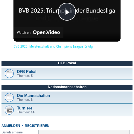
P
Watch on
l
BVB 2025: Meisterschaft und Champions League-Erfolg
a
DFB Pokal
y
DFB Pokal
Themen:
5
Nationalmannschaften
V
Die Mannschaften
Themen:
6
i
Turniere
Themen:
14
d
ANMELDEN
•
REGISTRIEREN
Benutzername: