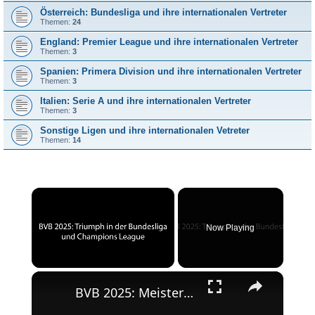
Österreich: Bundesliga und ihre internationalen Vertreter
Themen:
24
England: Premier League und ihre internationalen Vertreter
Themen:
3
Spanien: Primera Division und ihre internationalen Vertreter
Themen:
3
Italien: Serie A und ihre internationalen Vertreter
Themen:
3
Sonstige Ligen und ihre internationalen Vetreter
Themen:
14
×
Now Playing
×
Unmute
BVB 2025: Meisterschaft und Champions League-Erfolg