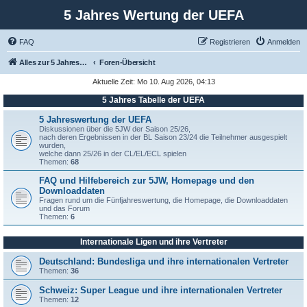
5 Jahres Wertung der UEFA
FAQ
Registrieren
Anmelden
Alles zur 5 Jahreswertung / Tabelle der UEFA mit vielen Statistiken.
Foren-Übersicht
Aktuelle Zeit: Mo 10. Aug 2026, 04:13
5 Jahres Tabelle der UEFA
5 Jahreswertung der UEFA
Diskussionen über die 5JW der Saison 25/26,
nach deren Ergebnissen in der BL Saison 23/24 die Teilnehmer ausgespielt
wurden,
welche dann 25/26 in der CL/EL/ECL spielen
Themen:
68
FAQ und Hilfebereich zur 5JW, Homepage und den
Downloaddaten
Fragen rund um die Fünfjahreswertung, die Homepage, die Downloaddaten
und das Forum
Themen:
6
Internationale Ligen und ihre Vertreter
Deutschland: Bundesliga und ihre internationalen Vertreter
Themen:
36
Schweiz: Super League und ihre internationalen Vertreter
Themen:
12