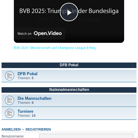
P
Watch on
l
BVB 2025: Meisterschaft und Champions League-Erfolg
a
DFB Pokal
y
DFB Pokal
Themen:
5
Nationalmannschaften
V
Die Mannschaften
Themen:
6
i
Turniere
Themen:
14
d
ANMELDEN
•
REGISTRIEREN
Benutzername: