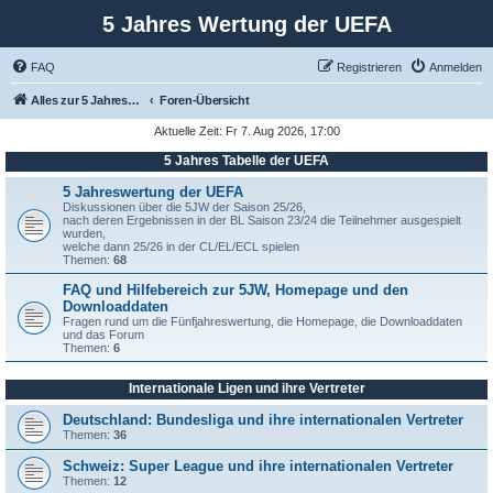
5 Jahres Wertung der UEFA
FAQ
Registrieren
Anmelden
Alles zur 5 Jahreswertung / Tabelle der UEFA mit vielen Statistiken.
Foren-Übersicht
Aktuelle Zeit: Fr 7. Aug 2026, 17:00
5 Jahres Tabelle der UEFA
5 Jahreswertung der UEFA
Diskussionen über die 5JW der Saison 25/26,
nach deren Ergebnissen in der BL Saison 23/24 die Teilnehmer ausgespielt
wurden,
welche dann 25/26 in der CL/EL/ECL spielen
Themen:
68
FAQ und Hilfebereich zur 5JW, Homepage und den
Downloaddaten
Fragen rund um die Fünfjahreswertung, die Homepage, die Downloaddaten
und das Forum
Themen:
6
Internationale Ligen und ihre Vertreter
Deutschland: Bundesliga und ihre internationalen Vertreter
Themen:
36
Schweiz: Super League und ihre internationalen Vertreter
Themen:
12