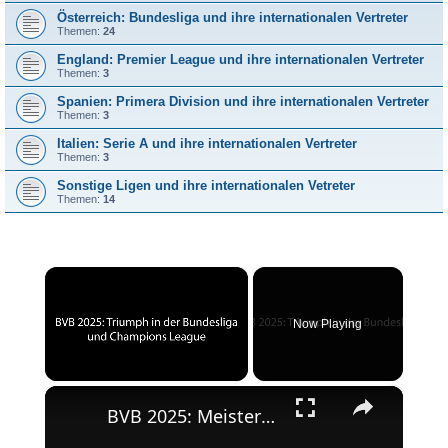
Österreich: Bundesliga und ihre internationalen Vertreter
Themen:
24
England: Premier League und ihre internationalen Vertreter
Themen:
3
Spanien: Primera Division und ihre internationalen Vertreter
Themen:
3
Italien: Serie A und ihre internationalen Vertreter
Themen:
3
Sonstige Ligen und ihre internationalen Vetreter
Themen:
14
×
Now Playing
×
Unmute
BVB 2025: Meisterschaft und Champions League-Erfolg