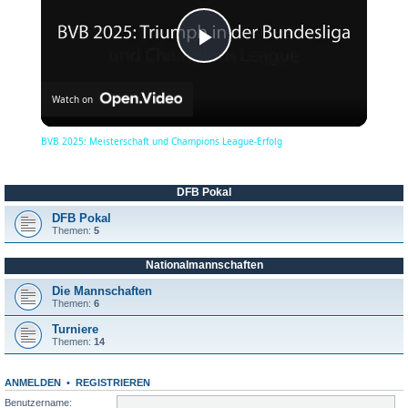
P
Watch on
l
BVB 2025: Meisterschaft und Champions League-Erfolg
a
DFB Pokal
y
DFB Pokal
Themen:
5
Nationalmannschaften
V
Die Mannschaften
Themen:
6
i
Turniere
Themen:
14
d
ANMELDEN
•
REGISTRIEREN
Benutzername: