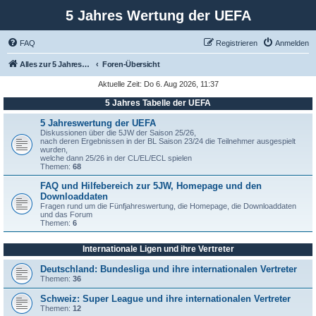
5 Jahres Wertung der UEFA
FAQ
Registrieren
Anmelden
Alles zur 5 Jahreswertung / Tabelle der UEFA mit vielen Statistiken.
Foren-Übersicht
Aktuelle Zeit: Do 6. Aug 2026, 11:37
5 Jahres Tabelle der UEFA
5 Jahreswertung der UEFA
Diskussionen über die 5JW der Saison 25/26,
nach deren Ergebnissen in der BL Saison 23/24 die Teilnehmer ausgespielt
wurden,
welche dann 25/26 in der CL/EL/ECL spielen
Themen:
68
FAQ und Hilfebereich zur 5JW, Homepage und den
Downloaddaten
Fragen rund um die Fünfjahreswertung, die Homepage, die Downloaddaten
und das Forum
Themen:
6
Internationale Ligen und ihre Vertreter
Deutschland: Bundesliga und ihre internationalen Vertreter
Themen:
36
Schweiz: Super League und ihre internationalen Vertreter
Themen:
12