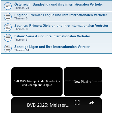
Österreich: Bundesliga und ihre internationalen Vertreter
Themen:
24
England: Premier League und ihre internationalen Vertreter
Themen:
3
Spanien: Primera Division und ihre internationalen Vertreter
Themen:
3
Italien: Serie A und ihre internationalen Vertreter
Themen:
3
Sonstige Ligen und ihre internationalen Vetreter
Themen:
14
×
Now Playing
×
Unmute
BVB 2025: Meisterschaft und Champions League-Erfolg