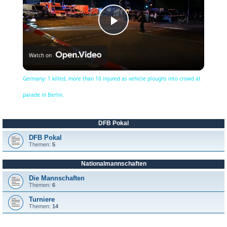
P
Watch on
l
Germany: 1 killed, more than 10 injured as vehicle ploughs into crowd at
a
parade in Berlin.
y
DFB Pokal
DFB Pokal
Themen:
5
V
Nationalmannschaften
Die Mannschaften
i
Themen:
6
Turniere
Themen:
14
d