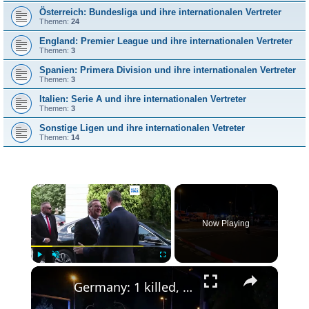
Österreich: Bundesliga und ihre internationalen Vertreter
Themen:
24
England: Premier League und ihre internationalen Vertreter
Themen:
3
Spanien: Primera Division und ihre internationalen Vertreter
Themen:
3
Italien: Serie A und ihre internationalen Vertreter
Themen:
3
Sonstige Ligen und ihre internationalen Vetreter
Themen:
14
×
Now Playing
×
Play
Unmute
Fullscreen
Germany: 1 killed, more than 10 injured as vehicle ploughs into crowd at parade in Berlin.