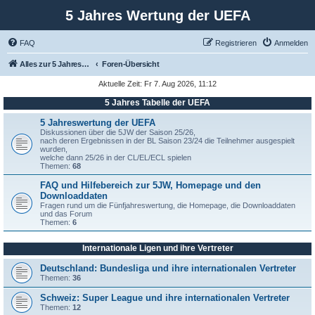
5 Jahres Wertung der UEFA
FAQ
Registrieren
Anmelden
Alles zur 5 Jahreswertung / Tabelle der UEFA mit vielen Statistiken.
Foren-Übersicht
Aktuelle Zeit: Fr 7. Aug 2026, 11:12
5 Jahres Tabelle der UEFA
5 Jahreswertung der UEFA
Diskussionen über die 5JW der Saison 25/26,
nach deren Ergebnissen in der BL Saison 23/24 die Teilnehmer ausgespielt
wurden,
welche dann 25/26 in der CL/EL/ECL spielen
Themen:
68
FAQ und Hilfebereich zur 5JW, Homepage und den
Downloaddaten
Fragen rund um die Fünfjahreswertung, die Homepage, die Downloaddaten
und das Forum
Themen:
6
Internationale Ligen und ihre Vertreter
Deutschland: Bundesliga und ihre internationalen Vertreter
Themen:
36
Schweiz: Super League und ihre internationalen Vertreter
Themen:
12