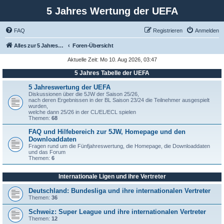
5 Jahres Wertung der UEFA
FAQ
Registrieren
Anmelden
Alles zur 5 Jahreswertung / Tabelle der UEFA mit vielen Statistiken.
Foren-Übersicht
Aktuelle Zeit: Mo 10. Aug 2026, 03:47
5 Jahres Tabelle der UEFA
5 Jahreswertung der UEFA
Diskussionen über die 5JW der Saison 25/26,
nach deren Ergebnissen in der BL Saison 23/24 die Teilnehmer ausgespielt
wurden,
welche dann 25/26 in der CL/EL/ECL spielen
Themen:
68
FAQ und Hilfebereich zur 5JW, Homepage und den
Downloaddaten
Fragen rund um die Fünfjahreswertung, die Homepage, die Downloaddaten
und das Forum
Themen:
6
Internationale Ligen und ihre Vertreter
Deutschland: Bundesliga und ihre internationalen Vertreter
Themen:
36
Schweiz: Super League und ihre internationalen Vertreter
Themen:
12