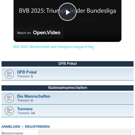
P
Watch on
l
BVB 2025: Meisterschaft und Champions League-Erfolg
a
DFB Pokal
y
DFB Pokal
Themen:
5
Nationalmannschaften
V
Die Mannschaften
Themen:
6
i
Turniere
Themen:
14
d
ANMELDEN
•
REGISTRIEREN
Benutzername: