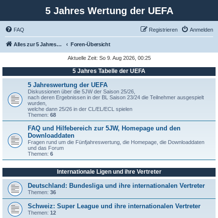
5 Jahres Wertung der UEFA
FAQ
Registrieren
Anmelden
Alles zur 5 Jahreswertung / Tabelle der UEFA mit vielen Statistiken.
Foren-Übersicht
Aktuelle Zeit: So 9. Aug 2026, 00:25
5 Jahres Tabelle der UEFA
5 Jahreswertung der UEFA
Diskussionen über die 5JW der Saison 25/26,
nach deren Ergebnissen in der BL Saison 23/24 die Teilnehmer ausgespielt
wurden,
welche dann 25/26 in der CL/EL/ECL spielen
Themen:
68
FAQ und Hilfebereich zur 5JW, Homepage und den
Downloaddaten
Fragen rund um die Fünfjahreswertung, die Homepage, die Downloaddaten
und das Forum
Themen:
6
Internationale Ligen und ihre Vertreter
Deutschland: Bundesliga und ihre internationalen Vertreter
Themen:
36
Schweiz: Super League und ihre internationalen Vertreter
Themen:
12