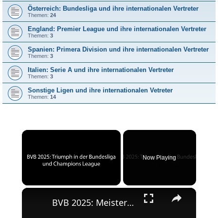
Österreich: Bundesliga und ihre internationalen Vertreter
Themen:
24
England: Premier League und ihre internationalen Vertreter
Themen:
3
Spanien: Primera Division und ihre internationalen Vertreter
Themen:
3
Italien: Serie A und ihre internationalen Vertreter
Themen:
3
Sonstige Ligen und ihre internationalen Vetreter
Themen:
14
×
Now Playing
×
Unmute
BVB 2025: Meisterschaft und Champions League-Erfolg