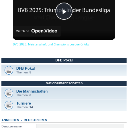
P
Watch on
l
BVB 2025: Meisterschaft und Champions League-Erfolg
a
DFB Pokal
y
DFB Pokal
Themen:
5
Nationalmannschaften
V
Die Mannschaften
Themen:
6
i
Turniere
Themen:
14
d
ANMELDEN
•
REGISTRIEREN
Benutzername: