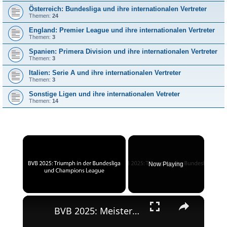
Österreich: Bundesliga und ihre internationalen Vertreter
Themen:
24
England: Premier League und ihre internationalen Vertreter
Themen:
3
Spanien: Primera Division und ihre internationalen Vertreter
Themen:
3
Italien: Serie A und ihre internationalen Vertreter
Themen:
3
Sonstige Ligen und ihre internationalen Vetreter
Themen:
14
×
Now Playing
×
Unmute
BVB 2025: Meisterschaft und Champions League-Erfolg