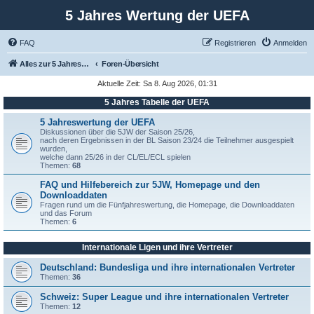
5 Jahres Wertung der UEFA
FAQ
Registrieren
Anmelden
Alles zur 5 Jahreswertung / Tabelle der UEFA mit vielen Statistiken.
Foren-Übersicht
Aktuelle Zeit: Sa 8. Aug 2026, 01:31
5 Jahres Tabelle der UEFA
5 Jahreswertung der UEFA
Diskussionen über die 5JW der Saison 25/26,
nach deren Ergebnissen in der BL Saison 23/24 die Teilnehmer ausgespielt
wurden,
welche dann 25/26 in der CL/EL/ECL spielen
Themen:
68
FAQ und Hilfebereich zur 5JW, Homepage und den
Downloaddaten
Fragen rund um die Fünfjahreswertung, die Homepage, die Downloaddaten
und das Forum
Themen:
6
Internationale Ligen und ihre Vertreter
Deutschland: Bundesliga und ihre internationalen Vertreter
Themen:
36
Schweiz: Super League und ihre internationalen Vertreter
Themen:
12