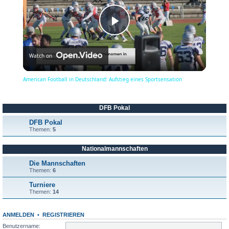
P
Watch on
l
American Football in Deutschland: Aufstieg eines Sportsensation
a
DFB Pokal
y
DFB Pokal
Themen:
5
Nationalmannschaften
V
Die Mannschaften
Themen:
6
i
Turniere
Themen:
14
d
ANMELDEN
•
REGISTRIEREN
Benutzername: