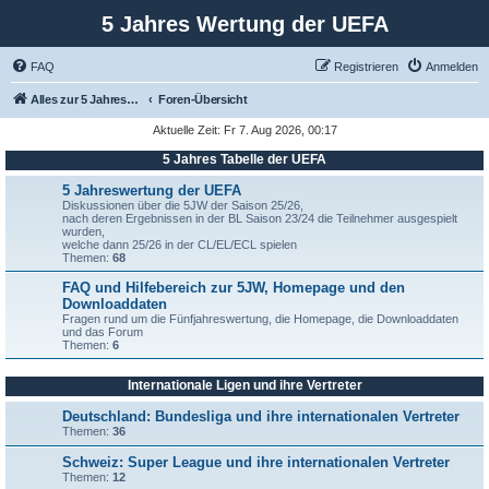
5 Jahres Wertung der UEFA
FAQ
Registrieren
Anmelden
Alles zur 5 Jahreswertung / Tabelle der UEFA mit vielen Statistiken.
Foren-Übersicht
Aktuelle Zeit: Fr 7. Aug 2026, 00:17
5 Jahres Tabelle der UEFA
5 Jahreswertung der UEFA
Diskussionen über die 5JW der Saison 25/26,
nach deren Ergebnissen in der BL Saison 23/24 die Teilnehmer ausgespielt
wurden,
welche dann 25/26 in der CL/EL/ECL spielen
Themen:
68
FAQ und Hilfebereich zur 5JW, Homepage und den
Downloaddaten
Fragen rund um die Fünfjahreswertung, die Homepage, die Downloaddaten
und das Forum
Themen:
6
Internationale Ligen und ihre Vertreter
Deutschland: Bundesliga und ihre internationalen Vertreter
Themen:
36
Schweiz: Super League und ihre internationalen Vertreter
Themen:
12