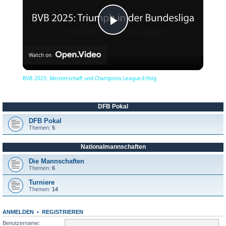
P
Watch on
l
BVB 2025: Meisterschaft und Champions League-Erfolg
a
DFB Pokal
y
DFB Pokal
Themen:
5
Nationalmannschaften
V
Die Mannschaften
Themen:
6
i
Turniere
Themen:
14
d
ANMELDEN
•
REGISTRIEREN
Benutzername: