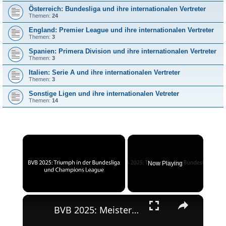
Österreich: Bundesliga und ihre internationalen Vertreter
Themen:
24
England: Premier League und ihre internationalen Vertreter
Themen:
3
Spanien: Primera Division und ihre internationalen Vertreter
Themen:
3
Italien: Serie A und ihre internationalen Vertreter
Themen:
3
Sonstige Ligen und ihre internationalen Vetreter
Themen:
14
×
Now Playing
×
Unmute
BVB 2025: Meisterschaft und Champions League-Erfolg