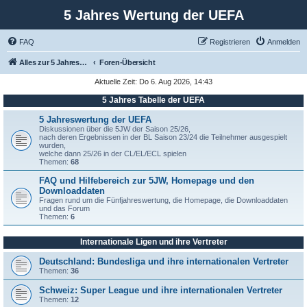
5 Jahres Wertung der UEFA
FAQ
Registrieren
Anmelden
Alles zur 5 Jahreswertung / Tabelle der UEFA mit vielen Statistiken.
Foren-Übersicht
Aktuelle Zeit: Do 6. Aug 2026, 14:43
5 Jahres Tabelle der UEFA
5 Jahreswertung der UEFA
Diskussionen über die 5JW der Saison 25/26,
nach deren Ergebnissen in der BL Saison 23/24 die Teilnehmer ausgespielt
wurden,
welche dann 25/26 in der CL/EL/ECL spielen
Themen:
68
FAQ und Hilfebereich zur 5JW, Homepage und den
Downloaddaten
Fragen rund um die Fünfjahreswertung, die Homepage, die Downloaddaten
und das Forum
Themen:
6
Internationale Ligen und ihre Vertreter
Deutschland: Bundesliga und ihre internationalen Vertreter
Themen:
36
Schweiz: Super League und ihre internationalen Vertreter
Themen:
12