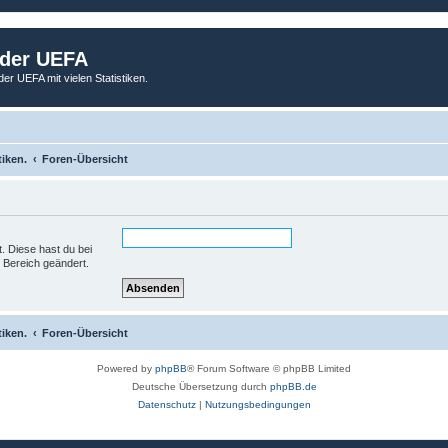
 der UEFA
der UEFA mit vielen Statistiken.
tiken.
Foren-Übersicht
t. Diese hast du bei
 Bereich geändert.
tiken.
Foren-Übersicht
Powered by
phpBB
® Forum Software © phpBB Limited
Deutsche Übersetzung durch
phpBB.de
Datenschutz
|
Nutzungsbedingungen