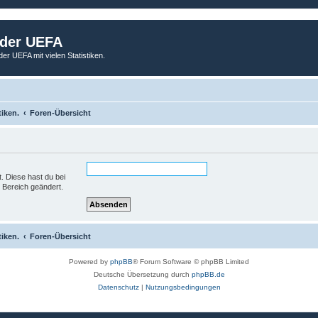
 der UEFA
der UEFA mit vielen Statistiken.
tiken.
Foren-Übersicht
t. Diese hast du bei
 Bereich geändert.
tiken.
Foren-Übersicht
Powered by
phpBB
® Forum Software © phpBB Limited
Deutsche Übersetzung durch
phpBB.de
Datenschutz
|
Nutzungsbedingungen