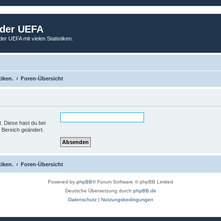
 der UEFA
der UEFA mit vielen Statistiken.
tiken.
Foren-Übersicht
t. Diese hast du bei
 Bereich geändert.
tiken.
Foren-Übersicht
Powered by
phpBB
® Forum Software © phpBB Limited
Deutsche Übersetzung durch
phpBB.de
Datenschutz
|
Nutzungsbedingungen