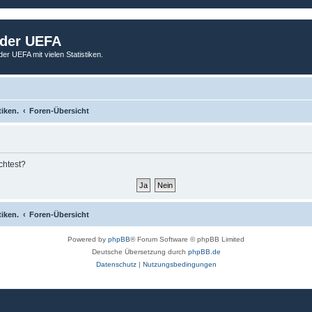
 der UEFA
der UEFA mit vielen Statistiken.
tiken.
Foren-Übersicht
chtest?
tiken.
Foren-Übersicht
Powered by
phpBB
® Forum Software © phpBB Limited
Deutsche Übersetzung durch
phpBB.de
Datenschutz
|
Nutzungsbedingungen