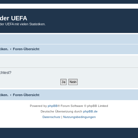
 der UEFA
der UEFA mit vielen Statistiken.
tiken.
Foren-Übersicht
chtest?
tiken.
Foren-Übersicht
Powered by
phpBB
® Forum Software © phpBB Limited
Deutsche Übersetzung durch
phpBB.de
Datenschutz
|
Nutzungsbedingungen