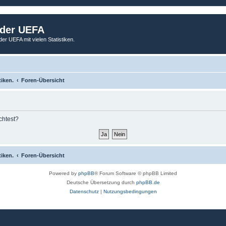
 der UEFA
der UEFA mit vielen Statistiken.
tiken.
Foren-Übersicht
chtest?
tiken.
Foren-Übersicht
Powered by
phpBB
® Forum Software © phpBB Limited
Deutsche Übersetzung durch
phpBB.de
Datenschutz
|
Nutzungsbedingungen