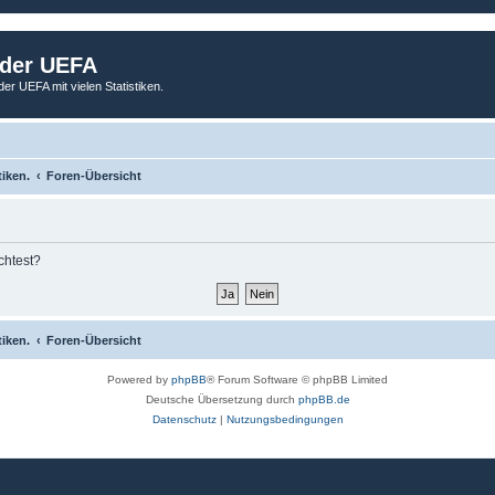
 der UEFA
der UEFA mit vielen Statistiken.
tiken.
Foren-Übersicht
chtest?
tiken.
Foren-Übersicht
Powered by
phpBB
® Forum Software © phpBB Limited
Deutsche Übersetzung durch
phpBB.de
Datenschutz
|
Nutzungsbedingungen