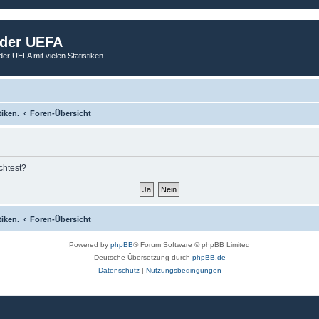
 der UEFA
der UEFA mit vielen Statistiken.
tiken.
Foren-Übersicht
chtest?
tiken.
Foren-Übersicht
Powered by
phpBB
® Forum Software © phpBB Limited
Deutsche Übersetzung durch
phpBB.de
Datenschutz
|
Nutzungsbedingungen