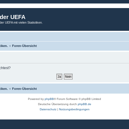
 der UEFA
der UEFA mit vielen Statistiken.
tiken.
Foren-Übersicht
chtest?
tiken.
Foren-Übersicht
Powered by
phpBB
® Forum Software © phpBB Limited
Deutsche Übersetzung durch
phpBB.de
Datenschutz
|
Nutzungsbedingungen