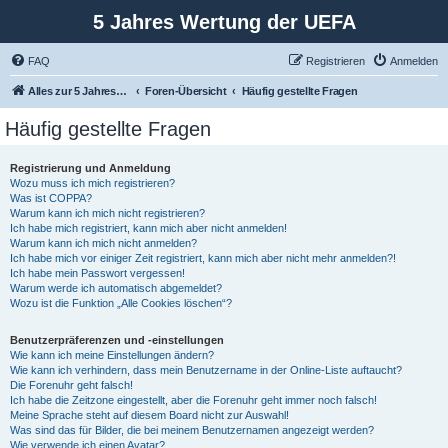
5 Jahres Wertung der UEFA
FAQ
Registrieren
Anmelden
Alles zur 5 Jahreswertung / Tabelle der UEFA mit vielen Statistiken.
Foren-Übersicht
Häufig gestellte Fragen
Häufig gestellte Fragen
Registrierung und Anmeldung
Wozu muss ich mich registrieren?
Was ist COPPA?
Warum kann ich mich nicht registrieren?
Ich habe mich registriert, kann mich aber nicht anmelden!
Warum kann ich mich nicht anmelden?
Ich habe mich vor einiger Zeit registriert, kann mich aber nicht mehr anmelden?!
Ich habe mein Passwort vergessen!
Warum werde ich automatisch abgemeldet?
Wozu ist die Funktion „Alle Cookies löschen“?
Benutzerpräferenzen und -einstellungen
Wie kann ich meine Einstellungen ändern?
Wie kann ich verhindern, dass mein Benutzername in der Online-Liste auftaucht?
Die Forenuhr geht falsch!
Ich habe die Zeitzone eingestellt, aber die Forenuhr geht immer noch falsch!
Meine Sprache steht auf diesem Board nicht zur Auswahl!
Was sind das für Bilder, die bei meinem Benutzernamen angezeigt werden?
Wie verwende ich einen Avatar?