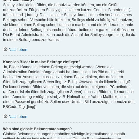
Was sind Smileys?
Smileys sind kleine Bilder, die benutzt werden können, um ein Gefühl
auszudrücken. Für jeden Smiley gibt es einen kurzen Code, z. B. bedeutet :)
fröhlich und :( traurig. Die Liste aller Smileys kannst du beim Verfassen eines
Beitrags sehen. Versuche bitte trotzdem, Smileys nicht zu häufig zu benutzen,
sie können einen Beitrag schnell unlesbar machen und ein Moderator könnte
deshalb deinen Beitrag entsprechend überarbeiten oder gar komplett löschen.
Die Board-Administration kann auch die Anzahl der Smileys begrenzen, die du
in einem Beitrag benutzen kannst.
Nach oben
Kann ich Bilder in meine Beiträge einfügen?
Ja, Bilder können in deinem Beitrag angezeigt werden. Wenn die
Administration Dateianhänge erlaubt hat, kannst du das Bild auch direkt
hochladen. Ansonsten musst du zu einem Bild verlinken, das auf einem
öffentlich zugänglichen Server liegt, z. B. http://www.domain.tld/mein-bild.gif.
Du kannst weder Bilder verlinken, die sich auf deinem eigenen PC befinden
(außer es ist ein öffentlich zugänglicher Server), noch zu Bildern, die nur nach
einer Anmeldung verfügbar sind, z. B. Hotmail- oder Yahoo-Mailboxen, mit
einem Passwort geschützte Seiten usw. Um das Bild anzuzeigen, benutze den
BBCode-Tag „[img]“.
Nach oben
Was sind globale Bekanntmachungen?
Globale Bekanntmachungen beinhalten wichtige Informationen, deshalb