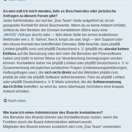
An wen soll ich mich wenden, falls es Beschwerden oder juristische
Anfragen zu diesem Forum gibt?
Jeder Administrator, der auf der „Das Team“-Seite aufgeführt ist, ist ein
geeigneter Kontakt für deine Beschwerde. Wenn du so keine Antwort erhältst,
solltest du den Besitzer der Domain kontaktieren (führe dazu eine
„WHOIS“-Abfrage
durch) oder — falls diese Seite bei einem kostenlosen
Webhoster wie z. B. Yahoo!, free.fr, funpic.de usw. liegt — den Support oder
den Abuse-Kontakt des betreffenden Dienstes. Bitte beachte, dass phpBB
Limited (phpBB.com) und phpBB Deutschland e. V. (phpBB.de)
absolut keinen
Einfluss
auf die Benutzung oder den oder die Benutzer der Forensoftware
haben und dafür in keiner Weise zur Verantwortung herangezogen werden
können. Kontaktiere daher nie phpBB Limited oder phpBB Deutschland e. V. in
Zusammenhang mit jeglichen juristischen Fragen (Unterlassungserklärungen,
Haftungsfragen usw.), die
sich nicht direkt
auf die Websiten phpbb.com,
phpbb.de oder die phpBB-Software selbst beziehen. Falls du phpBB Limited
oder phpBB Deutschland e. V. E-Mails schreibst, die die
Softwarenutzung
durch Dritte
betreffen, so wirst du, wenn überhaupt, höchstens eine knappe
Antwort erhalten.
Nach oben
Wie kann ich einen Administrator des Boards kontaktieren?
Alle Benutzer des Boards können das Kontaktformular nutzen, wenn die
Funktion durch die Board-Administration aktiviert wurde.
Mitglieder des Boards können zusätzlich den Link „Das Team“ verwenden.