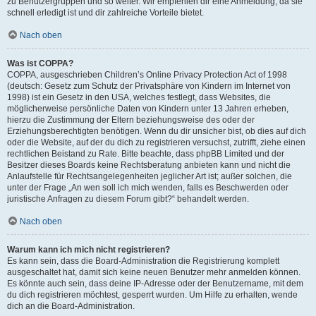
zu Benutzergruppen und so weiter. Wir empfehlen dir eine Anmeldung, da sie
schnell erledigt ist und dir zahlreiche Vorteile bietet.
Nach oben
Was ist COPPA?
COPPA, ausgeschrieben Children’s Online Privacy Protection Act of 1998
(deutsch: Gesetz zum Schutz der Privatsphäre von Kindern im Internet von
1998) ist ein Gesetz in den USA, welches festlegt, dass Websites, die
möglicherweise persönliche Daten von Kindern unter 13 Jahren erheben,
hierzu die Zustimmung der Eltern beziehungsweise des oder der
Erziehungsberechtigten benötigen. Wenn du dir unsicher bist, ob dies auf dich
oder die Website, auf der du dich zu registrieren versuchst, zutrifft, ziehe einen
rechtlichen Beistand zu Rate. Bitte beachte, dass phpBB Limited und der
Besitzer dieses Boards keine Rechtsberatung anbieten kann und nicht die
Anlaufstelle für Rechtsangelegenheiten jeglicher Art ist; außer solchen, die
unter der Frage „An wen soll ich mich wenden, falls es Beschwerden oder
juristische Anfragen zu diesem Forum gibt?“ behandelt werden.
Nach oben
Warum kann ich mich nicht registrieren?
Es kann sein, dass die Board-Administration die Registrierung komplett
ausgeschaltet hat, damit sich keine neuen Benutzer mehr anmelden können.
Es könnte auch sein, dass deine IP-Adresse oder der Benutzername, mit dem
du dich registrieren möchtest, gesperrt wurden. Um Hilfe zu erhalten, wende
dich an die Board-Administration.