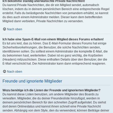
Ich bekomme ständig unerwünschte Private Nachrichten!
Du kannst Private Nachrichten, die dir ein Mitglied sendet, automatisch
löschen, indem du in deinem persönlichen Bereich eine entsprechende Regel
erstellst. Falls du belästigende Nachrichten von jemandem erhältst, so kannst
du dies auch einem Administrator melden. Dieser kann dem betreffenden
Mitglied dann verbieten, Private Nachrichten zu versenden.
Nach oben
Ich habe eine Spam-E-Mail von einem Mitglied dieses Forums erhalten!
Es tut uns leid, das zu hören. Das E-Mail-Formular dieses Forums hat einige
Sicherheitsvorkehrungen, die Benutzer, die solche Nachrichten senden,
identifizieren sollen. Du solltest einem Administrator die komplette E-Mail, die
du bekommen hast, weiterleiten. Dabei ist es ganz wichtig, die Kopfzeilen
(Headers) mitzuschicken. Diese enthalten Details über den Benutzer, der die
E-Mail verschickt hat. Der Administrator kann dann entsprechend reagieren.
Nach oben
Freunde und ignorierte Mitglieder
Wozu benötige ich die Listen der Freunde und ignorierten Mitglieder?
Du kannst diese Listen benutzen, um andere Mitglieder des Boards zu
verwalten. Mitglieder, die du deiner Freundesliste hinzufügst, werden in
deinem persönlichen Bereich für den schnellen Zugriff aufgelistet. Du siehst
dort deren Onlinestatus und kannst ihnen schnell eine Private Nachricht
senden. Abhängig von dem Style, den du verwendest, können Beiträge deiner