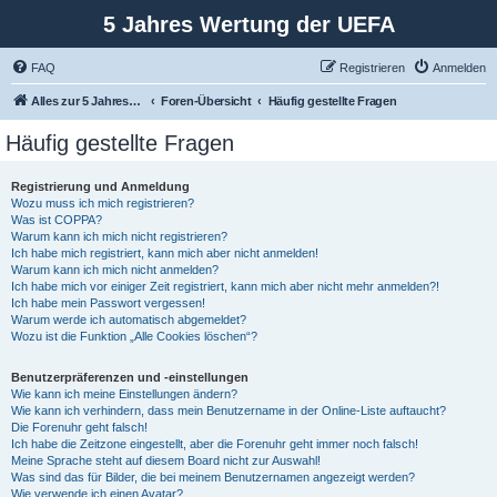
5 Jahres Wertung der UEFA
FAQ
Registrieren
Anmelden
Alles zur 5 Jahreswertung / Tabelle der UEFA mit vielen Statistiken.
Foren-Übersicht
Häufig gestellte Fragen
Häufig gestellte Fragen
Registrierung und Anmeldung
Wozu muss ich mich registrieren?
Was ist COPPA?
Warum kann ich mich nicht registrieren?
Ich habe mich registriert, kann mich aber nicht anmelden!
Warum kann ich mich nicht anmelden?
Ich habe mich vor einiger Zeit registriert, kann mich aber nicht mehr anmelden?!
Ich habe mein Passwort vergessen!
Warum werde ich automatisch abgemeldet?
Wozu ist die Funktion „Alle Cookies löschen“?
Benutzerpräferenzen und -einstellungen
Wie kann ich meine Einstellungen ändern?
Wie kann ich verhindern, dass mein Benutzername in der Online-Liste auftaucht?
Die Forenuhr geht falsch!
Ich habe die Zeitzone eingestellt, aber die Forenuhr geht immer noch falsch!
Meine Sprache steht auf diesem Board nicht zur Auswahl!
Was sind das für Bilder, die bei meinem Benutzernamen angezeigt werden?
Wie verwende ich einen Avatar?