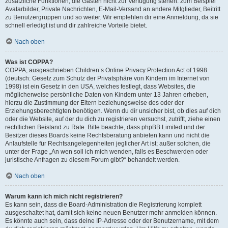
zusätzliche Funktionen, die Gästen nicht zur Verfügung stehen: zum Beispiel
Avatarbilder, Private Nachrichten, E-Mail-Versand an andere Mitglieder, Beitritt
zu Benutzergruppen und so weiter. Wir empfehlen dir eine Anmeldung, da sie
schnell erledigt ist und dir zahlreiche Vorteile bietet.
Nach oben
Was ist COPPA?
COPPA, ausgeschrieben Children’s Online Privacy Protection Act of 1998
(deutsch: Gesetz zum Schutz der Privatsphäre von Kindern im Internet von
1998) ist ein Gesetz in den USA, welches festlegt, dass Websites, die
möglicherweise persönliche Daten von Kindern unter 13 Jahren erheben,
hierzu die Zustimmung der Eltern beziehungsweise des oder der
Erziehungsberechtigten benötigen. Wenn du dir unsicher bist, ob dies auf dich
oder die Website, auf der du dich zu registrieren versuchst, zutrifft, ziehe einen
rechtlichen Beistand zu Rate. Bitte beachte, dass phpBB Limited und der
Besitzer dieses Boards keine Rechtsberatung anbieten kann und nicht die
Anlaufstelle für Rechtsangelegenheiten jeglicher Art ist; außer solchen, die
unter der Frage „An wen soll ich mich wenden, falls es Beschwerden oder
juristische Anfragen zu diesem Forum gibt?“ behandelt werden.
Nach oben
Warum kann ich mich nicht registrieren?
Es kann sein, dass die Board-Administration die Registrierung komplett
ausgeschaltet hat, damit sich keine neuen Benutzer mehr anmelden können.
Es könnte auch sein, dass deine IP-Adresse oder der Benutzername, mit dem