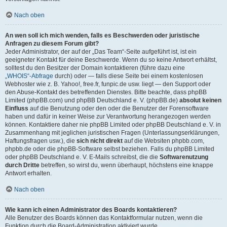
Nach oben
An wen soll ich mich wenden, falls es Beschwerden oder juristische
Anfragen zu diesem Forum gibt?
Jeder Administrator, der auf der „Das Team“-Seite aufgeführt ist, ist ein
geeigneter Kontakt für deine Beschwerde. Wenn du so keine Antwort erhältst,
solltest du den Besitzer der Domain kontaktieren (führe dazu eine
„WHOIS“-Abfrage
durch) oder — falls diese Seite bei einem kostenlosen
Webhoster wie z. B. Yahoo!, free.fr, funpic.de usw. liegt — den Support oder
den Abuse-Kontakt des betreffenden Dienstes. Bitte beachte, dass phpBB
Limited (phpBB.com) und phpBB Deutschland e. V. (phpBB.de)
absolut keinen
Einfluss
auf die Benutzung oder den oder die Benutzer der Forensoftware
haben und dafür in keiner Weise zur Verantwortung herangezogen werden
können. Kontaktiere daher nie phpBB Limited oder phpBB Deutschland e. V. in
Zusammenhang mit jeglichen juristischen Fragen (Unterlassungserklärungen,
Haftungsfragen usw.), die
sich nicht direkt
auf die Websiten phpbb.com,
phpbb.de oder die phpBB-Software selbst beziehen. Falls du phpBB Limited
oder phpBB Deutschland e. V. E-Mails schreibst, die die
Softwarenutzung
durch Dritte
betreffen, so wirst du, wenn überhaupt, höchstens eine knappe
Antwort erhalten.
Nach oben
Wie kann ich einen Administrator des Boards kontaktieren?
Alle Benutzer des Boards können das Kontaktformular nutzen, wenn die
Funktion durch die Board-Administration aktiviert wurde.