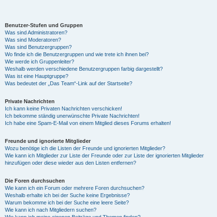
y
Benutzer-Stufen und Gruppen
Was sind Administratoren?
Was sind Moderatoren?
Was sind Benutzergruppen?
V
Wo finde ich die Benutzergruppen und wie trete ich ihnen bei?
Wie werde ich Gruppenleiter?
Weshalb werden verschiedene Benutzergruppen farbig dargestellt?
Was ist eine Hauptgruppe?
i
Was bedeutet der „Das Team“-Link auf der Startseite?
Private Nachrichten
d
Ich kann keine Privaten Nachrichten verschicken!
Ich bekomme ständig unerwünschte Private Nachrichten!
Ich habe eine Spam-E-Mail von einem Mitglied dieses Forums erhalten!
e
Freunde und ignorierte Mitglieder
Wozu benötige ich die Listen der Freunde und ignorierten Mitglieder?
Wie kann ich Mitglieder zur Liste der Freunde oder zur Liste der ignorierten Mitglieder
hinzufügen oder diese wieder aus den Listen entfernen?
o
Die Foren durchsuchen
Wie kann ich ein Forum oder mehrere Foren durchsuchen?
Weshalb erhalte ich bei der Suche keine Ergebnisse?
Warum bekomme ich bei der Suche eine leere Seite?
Wie kann ich nach Mitgliedern suchen?