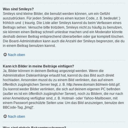
Was sind Smileys?
Smileys sind kleine Bilder, die benutzt werden können, um ein Gefühl
auszudrücken. Für jeden Smiley gibt es einen kurzen Code, z. B. bedeutet :)
fröhlich und :( traurig. Die Liste aller Smileys kannst du beim Verfassen eines
Beitrags sehen. Versuche bitte trotzdem, Smileys nicht zu häufig zu benutzen,
sie können einen Beitrag schnell unlesbar machen und ein Moderator könnte
deshalb deinen Beitrag entsprechend überarbeiten oder gar komplett löschen.
Die Board-Administration kann auch die Anzahl der Smileys begrenzen, die du
in einem Beitrag benutzen kannst.
Nach oben
Kann ich Bilder in meine Beiträge einfügen?
Ja, Bilder können in deinem Beitrag angezeigt werden. Wenn die
Administration Dateianhänge erlaubt hat, kannst du das Bild auch direkt
hochladen. Ansonsten musst du zu einem Bild verlinken, das auf einem
öffentlich zugänglichen Server liegt, z. B. http://www.domain.tld/mein-bild.gif.
Du kannst weder Bilder verlinken, die sich auf deinem eigenen PC befinden
(außer es ist ein öffentlich zugänglicher Server), noch zu Bildern, die nur nach
einer Anmeldung verfügbar sind, z. B. Hotmail- oder Yahoo-Mailboxen, mit
einem Passwort geschützte Seiten usw. Um das Bild anzuzeigen, benutze den
BBCode-Tag „[img]“.
Nach oben