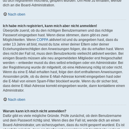
du dich registrieren möchtest, gesperrt wurden. Um Hilfe zu erhalten, wende
dich an die Board-Administration.
Nach oben
Ich habe mich registriert, kann mich aber nicht anmelden!
Überprüfe zuerst, ob du den richtigen Benutzernamen und das richtige
Passwort eingegeben hast. Wenn diese stimmen, dann gibt es zwei
Möglichkeiten. Wenn
COPPA
aktiviert ist und du angegeben hast, dass du
unter 13 Jahre alt bist, musst du bzw. einer deiner Eltern oder deiner
Erziehungsberechtigten den Anweisungen folgen, die du erhalten hast. Wenn
dies nicht der Fall ist, muss dein Benutzerkonto vielleicht aktiviert werden. Bei
einigen Boards müssen alle neu angemeldeten Mitglieder erst freigeschaltet
werden – entweder musst du dies selbst erledigen oder ein Administrator. Bei
der Registrierung wurde dir mitgeteilt, ob eine Aktivierung nötig ist oder nicht.
Wenn du eine E-Mail erhalten hast, folge den dort enthaltenen Anweisungen.
Ansonsten prüfe, ob du deine E-Mail-Adresse korrekt eingegeben hast oder
die E-Mail von einem Spam-Filter blockiert wurde. Wenn du dir sicher bist,
dass deine E-Mail-Adresse korrekt eingegeben wurde, dann kontaktiere einen
Administrator.
Nach oben
Warum kann ich mich nicht anmelden?
Dafür gibt es viele mögliche Gründe. Prüfe zunächst, ob dein Benutzername
und dein Passwort richtig sind. Wenn dies der Fall ist, wende dich an einen
Board-Administrator, um sicherzugehen, dass du nicht gesperrt wurdest. Es ist