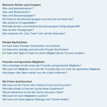
Benutzer-Stufen und Gruppen
Was sind Administratoren?
y
Was sind Moderatoren?
Was sind Benutzergruppen?
Wo finde ich die Benutzergruppen und wie trete ich ihnen bei?
Wie werde ich Gruppenleiter?
V
Weshalb werden verschiedene Benutzergruppen farbig dargestellt?
Was ist eine Hauptgruppe?
Was bedeutet der „Das Team“-Link auf der Startseite?
i
Private Nachrichten
Ich kann keine Privaten Nachrichten verschicken!
Ich bekomme ständig unerwünschte Private Nachrichten!
d
Ich habe eine Spam-E-Mail von einem Mitglied dieses Forums erhalten!
Freunde und ignorierte Mitglieder
Wozu benötige ich die Listen der Freunde und ignorierten Mitglieder?
e
Wie kann ich Mitglieder zur Liste der Freunde oder zur Liste der ignorierten Mitglieder
hinzufügen oder diese wieder aus den Listen entfernen?
o
Die Foren durchsuchen
Wie kann ich ein Forum oder mehrere Foren durchsuchen?
Weshalb erhalte ich bei der Suche keine Ergebnisse?
Warum bekomme ich bei der Suche eine leere Seite?
Wie kann ich nach Mitgliedern suchen?
Wie kann ich meine eigenen Beiträge und Themen finden?