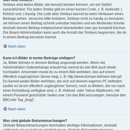
Was sind Smileys?
Smileys sind kleine Bilder, die benutzt werden können, um ein Gefühl
auszudrücken. Für jeden Smiley gibt es einen kurzen Code, z. B. bedeutet :)
fröhlich und :( traurig. Die Liste aller Smileys kannst du beim Verfassen eines
Beitrags sehen. Versuche bitte trotzdem, Smileys nicht zu häufig zu benutzen,
sie können einen Beitrag schnell unlesbar machen und ein Moderator könnte
deshalb deinen Beitrag entsprechend überarbeiten oder gar komplett löschen.
Die Board-Administration kann auch die Anzahl der Smileys begrenzen, die du
in einem Beitrag benutzen kannst.
Nach oben
Kann ich Bilder in meine Beiträge einfügen?
Ja, Bilder können in deinem Beitrag angezeigt werden. Wenn die
Administration Dateianhänge erlaubt hat, kannst du das Bild auch direkt
hochladen. Ansonsten musst du zu einem Bild verlinken, das auf einem
öffentlich zugänglichen Server liegt, z. B. http://www.domain.tld/mein-bild.gif.
Du kannst weder Bilder verlinken, die sich auf deinem eigenen PC befinden
(außer es ist ein öffentlich zugänglicher Server), noch zu Bildern, die nur nach
einer Anmeldung verfügbar sind, z. B. Hotmail- oder Yahoo-Mailboxen, mit
einem Passwort geschützte Seiten usw. Um das Bild anzuzeigen, benutze den
BBCode-Tag „[img]“.
Nach oben
Was sind globale Bekanntmachungen?
Globale Bekanntmachungen beinhalten wichtige Informationen, deshalb