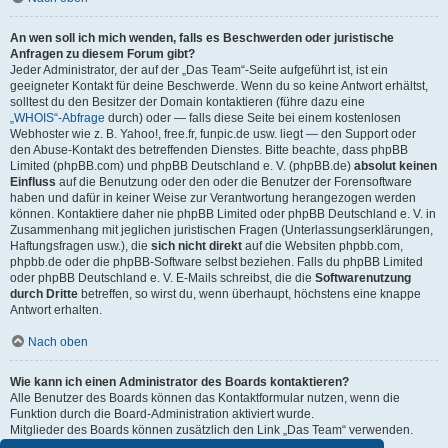
An wen soll ich mich wenden, falls es Beschwerden oder juristische
Anfragen zu diesem Forum gibt?
Jeder Administrator, der auf der „Das Team“-Seite aufgeführt ist, ist ein
geeigneter Kontakt für deine Beschwerde. Wenn du so keine Antwort erhältst,
solltest du den Besitzer der Domain kontaktieren (führe dazu eine
„WHOIS“-Abfrage
durch) oder — falls diese Seite bei einem kostenlosen
Webhoster wie z. B. Yahoo!, free.fr, funpic.de usw. liegt — den Support oder
den Abuse-Kontakt des betreffenden Dienstes. Bitte beachte, dass phpBB
Limited (phpBB.com) und phpBB Deutschland e. V. (phpBB.de)
absolut keinen
Einfluss
auf die Benutzung oder den oder die Benutzer der Forensoftware
haben und dafür in keiner Weise zur Verantwortung herangezogen werden
können. Kontaktiere daher nie phpBB Limited oder phpBB Deutschland e. V. in
Zusammenhang mit jeglichen juristischen Fragen (Unterlassungserklärungen,
Haftungsfragen usw.), die
sich nicht direkt
auf die Websiten phpbb.com,
phpbb.de oder die phpBB-Software selbst beziehen. Falls du phpBB Limited
oder phpBB Deutschland e. V. E-Mails schreibst, die die
Softwarenutzung
durch Dritte
betreffen, so wirst du, wenn überhaupt, höchstens eine knappe
Antwort erhalten.
Nach oben
Wie kann ich einen Administrator des Boards kontaktieren?
Alle Benutzer des Boards können das Kontaktformular nutzen, wenn die
Funktion durch die Board-Administration aktiviert wurde.
Mitglieder des Boards können zusätzlich den Link „Das Team“ verwenden.