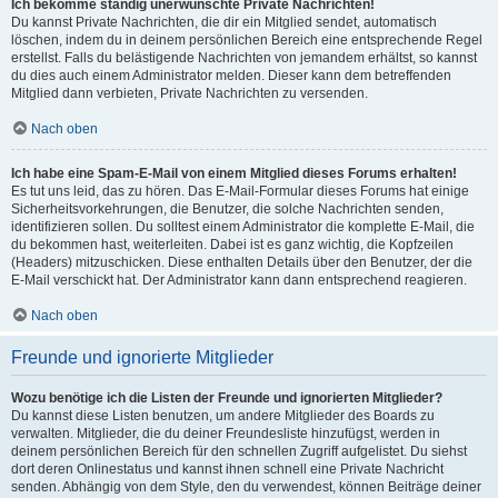
Ich bekomme ständig unerwünschte Private Nachrichten!
Du kannst Private Nachrichten, die dir ein Mitglied sendet, automatisch
löschen, indem du in deinem persönlichen Bereich eine entsprechende Regel
erstellst. Falls du belästigende Nachrichten von jemandem erhältst, so kannst
du dies auch einem Administrator melden. Dieser kann dem betreffenden
Mitglied dann verbieten, Private Nachrichten zu versenden.
Nach oben
Ich habe eine Spam-E-Mail von einem Mitglied dieses Forums erhalten!
Es tut uns leid, das zu hören. Das E-Mail-Formular dieses Forums hat einige
Sicherheitsvorkehrungen, die Benutzer, die solche Nachrichten senden,
identifizieren sollen. Du solltest einem Administrator die komplette E-Mail, die
du bekommen hast, weiterleiten. Dabei ist es ganz wichtig, die Kopfzeilen
(Headers) mitzuschicken. Diese enthalten Details über den Benutzer, der die
E-Mail verschickt hat. Der Administrator kann dann entsprechend reagieren.
Nach oben
Freunde und ignorierte Mitglieder
Wozu benötige ich die Listen der Freunde und ignorierten Mitglieder?
Du kannst diese Listen benutzen, um andere Mitglieder des Boards zu
verwalten. Mitglieder, die du deiner Freundesliste hinzufügst, werden in
deinem persönlichen Bereich für den schnellen Zugriff aufgelistet. Du siehst
dort deren Onlinestatus und kannst ihnen schnell eine Private Nachricht
senden. Abhängig von dem Style, den du verwendest, können Beiträge deiner