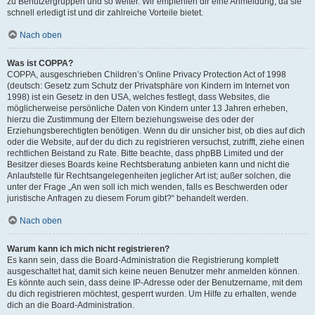
zu Benutzergruppen und so weiter. Wir empfehlen dir eine Anmeldung, da sie
schnell erledigt ist und dir zahlreiche Vorteile bietet.
Nach oben
Was ist COPPA?
COPPA, ausgeschrieben Children’s Online Privacy Protection Act of 1998
(deutsch: Gesetz zum Schutz der Privatsphäre von Kindern im Internet von
1998) ist ein Gesetz in den USA, welches festlegt, dass Websites, die
möglicherweise persönliche Daten von Kindern unter 13 Jahren erheben,
hierzu die Zustimmung der Eltern beziehungsweise des oder der
Erziehungsberechtigten benötigen. Wenn du dir unsicher bist, ob dies auf dich
oder die Website, auf der du dich zu registrieren versuchst, zutrifft, ziehe einen
rechtlichen Beistand zu Rate. Bitte beachte, dass phpBB Limited und der
Besitzer dieses Boards keine Rechtsberatung anbieten kann und nicht die
Anlaufstelle für Rechtsangelegenheiten jeglicher Art ist; außer solchen, die
unter der Frage „An wen soll ich mich wenden, falls es Beschwerden oder
juristische Anfragen zu diesem Forum gibt?“ behandelt werden.
Nach oben
Warum kann ich mich nicht registrieren?
Es kann sein, dass die Board-Administration die Registrierung komplett
ausgeschaltet hat, damit sich keine neuen Benutzer mehr anmelden können.
Es könnte auch sein, dass deine IP-Adresse oder der Benutzername, mit dem
du dich registrieren möchtest, gesperrt wurden. Um Hilfe zu erhalten, wende
dich an die Board-Administration.