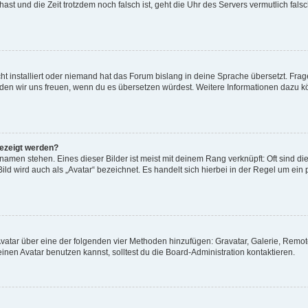
t hast und die Zeit trotzdem noch falsch ist, geht die Uhr des Servers vermutlich fal
t installiert oder niemand hat das Forum bislang in deine Sprache übersetzt. Frag
, würden wir uns freuen, wenn du es übersetzen würdest. Weitere Informationen dazu
gezeigt werden?
amen stehen. Eines dieser Bilder ist meist mit deinem Rang verknüpft: Oft sind di
ld wird auch als „Avatar“ bezeichnet. Es handelt sich hierbei in der Regel um ein
 Avatar über eine der folgenden vier Methoden hinzufügen: Gravatar, Galerie, Rem
en Avatar benutzen kannst, solltest du die Board-Administration kontaktieren.