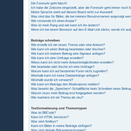
Die Forenuhr geht falsch!
Ich habe die Zeitzone eingestellt, aber die Forenuhr geht immer noch f
Meine Sprache steht auf diesem Board nicht zur Auswahl!
Was sind das für Bilder, die bei meinem Benutzernamen angezeigt we
Wie verwende ich einen Avatar?
Was ist mein Rang und wie kann ich ihn ändern?
Wenn ich bei einem Benutzer auf den E-Mail-Link klicke, werde ich au
Beiträge schreiben
Wie erstelle ich ein neues Thema oder eine Antwort?
Wie kann ich einen Beitrag bearbeiten oder löschen?
Wie kann ich meinem Beitrag eine Signatur anfügen?
Wie kann ich eine Umfrage erstellen?
Wieso kann ich nicht mehr Antwortmöglichkeiten erstellen?
Wie bearbeite oder lösche ich eine Umfrage?
Warum kann ich auf bestimmte Foren nicht zugreifen?
Weshalb kann ich keine Dateianhänge anfügen?
Weshalb wurde ich verwarnt?
Wie kann ich Beiträge den Moderatoren melden?
Was bewirkt die „Speichern“-Schaltfläche beim Schreiben eines Beitra
Warum muss mein Beitrag erst freigegeben werden?
Wie markiere ich ein Thema als neu?
Textformatierung und Thementypen
Was ist BBCode?
Kann ich HTML benutzen?
Was sind Smileys?
Kann ich Bilder in meine Beiträge einfügen?
Was sind globale Bekanntmachungen?