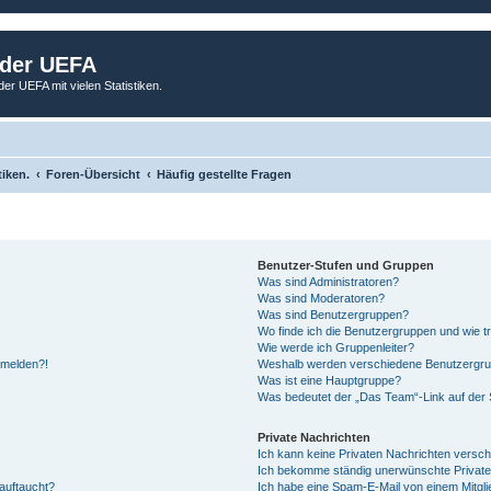
 der UEFA
der UEFA mit vielen Statistiken.
tiken.
Foren-Übersicht
Häufig gestellte Fragen
Benutzer-Stufen und Gruppen
Was sind Administratoren?
Was sind Moderatoren?
Was sind Benutzergruppen?
Wo finde ich die Benutzergruppen und wie tr
Wie werde ich Gruppenleiter?
anmelden?!
Weshalb werden verschiedene Benutzergrupp
Was ist eine Hauptgruppe?
Was bedeutet der „Das Team“-Link auf der S
Private Nachrichten
Ich kann keine Privaten Nachrichten versch
Ich bekomme ständig unerwünschte Private
auftaucht?
Ich habe eine Spam-E-Mail von einem Mitgli