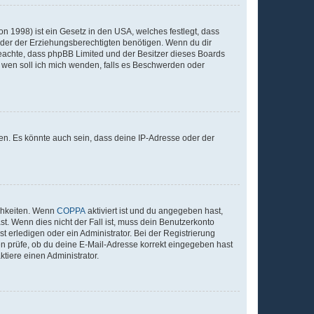
n 1998) ist ein Gesetz in den USA, welches festlegt, dass
der der Erziehungsberechtigten benötigen. Wenn du dir
te beachte, dass phpBB Limited und der Besitzer dieses Boards
An wen soll ich mich wenden, falls es Beschwerden oder
en. Es könnte auch sein, dass deine IP-Adresse oder der
ichkeiten. Wenn
COPPA
aktiviert ist und du angegeben hast,
st. Wenn dies nicht der Fall ist, muss dein Benutzerkonto
t erledigen oder ein Administrator. Bei der Registrierung
ten prüfe, ob du deine E-Mail-Adresse korrekt eingegeben hast
tiere einen Administrator.