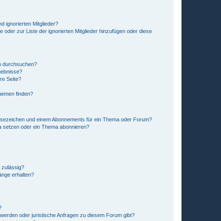
d ignorierten Mitglieder?
e oder zur Liste der ignorierten Mitglieder hinzufügen oder diese
en durchsuchen?
gebnisse?
re Seite?
hemen finden?
esezeichen und einem Abonnements für ein Thema oder Forum?
a setzen oder ein Thema abonnieren?
 zulässig?
hänge erhalten?
?
hwerden oder juristische Anfragen zu diesem Forum gibt?