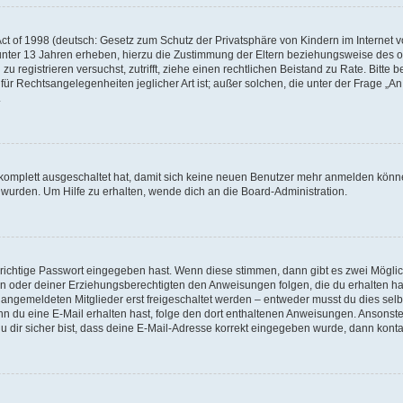
e
t of 1998 (deutsch: Gesetz zum Schutz der Privatsphäre von Kindern im Internet vo
unter 13 Jahren erheben, hierzu die Zustimmung der Eltern beziehungsweise des o
o
h zu registrieren versuchst, zutrifft, ziehe einen rechtlichen Beistand zu Rate. Bit
für Rechtsangelegenheiten jeglicher Art ist; außer solchen, die unter der Frage „
.
g komplett ausgeschaltet hat, damit sich keine neuen Benutzer mehr anmelden könn
 wurden. Um Hilfe zu erhalten, wende dich an die Board-Administration.
 richtige Passwort eingegeben hast. Wenn diese stimmen, dann gibt es zwei Mögl
tern oder deiner Erziehungsberechtigten den Anweisungen folgen, die du erhalten ha
u angemeldeten Mitglieder erst freigeschaltet werden – entweder musst du dies selbs
. Wenn du eine E-Mail erhalten hast, folge den dort enthaltenen Anweisungen. Ansons
 dir sicher bist, dass deine E-Mail-Adresse korrekt eingegeben wurde, dann kontak