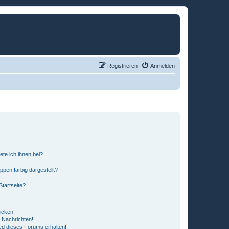
Registrieren
Anmelden
ete ich ihnen bei?
en farbig dargestellt?
tartseite?
icken!
 Nachrichten!
ed dieses Forums erhalten!