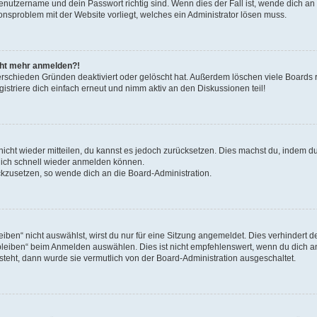
Benutzername und dein Passwort richtig sind. Wenn dies der Fall ist, wende dich a
ionsproblem mit der Website vorliegt, welches ein Administrator lösen muss.
icht mehr anmelden?!
erschieden Gründen deaktiviert oder gelöscht hat. Außerdem löschen viele Boards r
triere dich einfach erneut und nimm aktiv an den Diskussionen teil!
 nicht wieder mitteilen, du kannst es jedoch zurücksetzen. Dies machst du, indem 
 dich schnell wieder anmelden können.
ückzusetzen, so wende dich an die Board-Administration.
en“ nicht auswählst, wirst du nur für eine Sitzung angemeldet. Dies verhindert 
leiben“ beim Anmelden auswählen. Dies ist nicht empfehlenswert, wenn du dich an
 steht, dann wurde sie vermutlich von der Board-Administration ausgeschaltet.