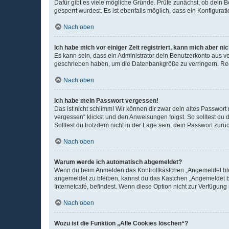
Dafür gibt es viele mögliche Gründe. Prüfe zunächst, ob dein 
gesperrt wurdest. Es ist ebenfalls möglich, dass ein Konfigurat
Nach oben
Ich habe mich vor einiger Zeit registriert, kann mich aber n
Es kann sein, dass ein Administrator dein Benutzerkonto aus v
geschrieben haben, um die Datenbankgröße zu verringern. Regis
Nach oben
Ich habe mein Passwort vergessen!
Das ist nicht schlimm! Wir können dir zwar dein altes Passwort
vergessen“ klickst und den Anweisungen folgst. So solltest du
Solltest du trotzdem nicht in der Lage sein, dein Passwort zur
Nach oben
Warum werde ich automatisch abgemeldet?
Wenn du beim Anmelden das Kontrollkästchen „Angemeldet bleib
angemeldet zu bleiben, kannst du das Kästchen „Angemeldet b
Internetcafé, befindest. Wenn diese Option nicht zur Verfügung
Nach oben
Wozu ist die Funktion „Alle Cookies löschen“?