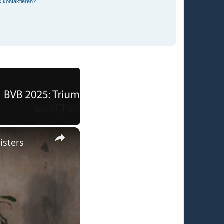
s kontaktieren?
×
isters