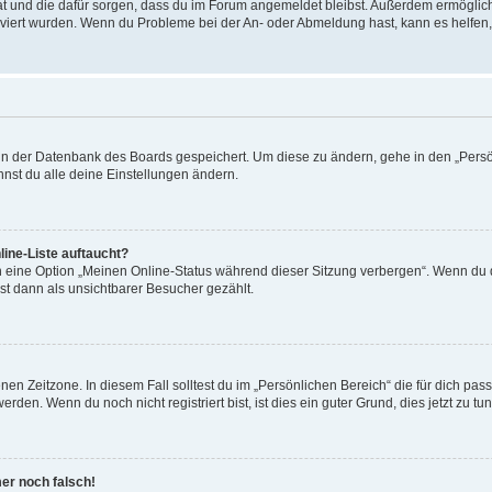
 hat und die dafür sorgen, dass du im Forum angemeldet bleibst. Außerdem ermögli
tiviert wurden. Wenn du Probleme bei der An- oder Abmeldung hast, kann es helfen
n in der Datenbank des Boards gespeichert. Um diese zu ändern, gehe in den „Persö
nst du alle deine Einstellungen ändern.
ine-Liste auftaucht?
n eine Option „Meinen Online-Status während dieser Sitzung verbergen“. Wenn du d
st dann als unsichtbarer Besucher gezählt.
en Zeitzone. In diesem Fall solltest du im „Persönlichen Bereich“ die für dich passe
den. Wenn du noch nicht registriert bist, ist dies ein guter Grund, dies jetzt zu tun
mer noch falsch!