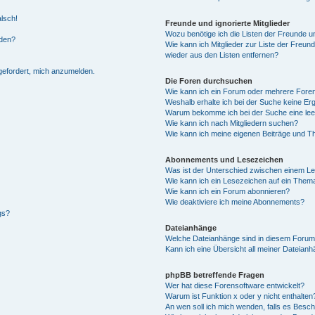
alsch!
Freunde und ignorierte Mitglieder
Wozu benötige ich die Listen der Freunde un
rden?
Wie kann ich Mitglieder zur Liste der Freund
wieder aus den Listen entfernen?
fgefordert, mich anzumelden.
Die Foren durchsuchen
Wie kann ich ein Forum oder mehrere For
Weshalb erhalte ich bei der Suche keine Er
Warum bekomme ich bei der Suche eine lee
Wie kann ich nach Mitgliedern suchen?
Wie kann ich meine eigenen Beiträge und T
Abonnements und Lesezeichen
Was ist der Unterschied zwischen einem L
Wie kann ich ein Lesezeichen auf ein Them
Wie kann ich ein Forum abonnieren?
Wie deaktiviere ich meine Abonnements?
gs?
Dateianhänge
Welche Dateianhänge sind in diesem Forum
Kann ich eine Übersicht all meiner Dateian
phpBB betreffende Fragen
Wer hat diese Forensoftware entwickelt?
Warum ist Funktion x oder y nicht enthalten
An wen soll ich mich wenden, falls es Besc