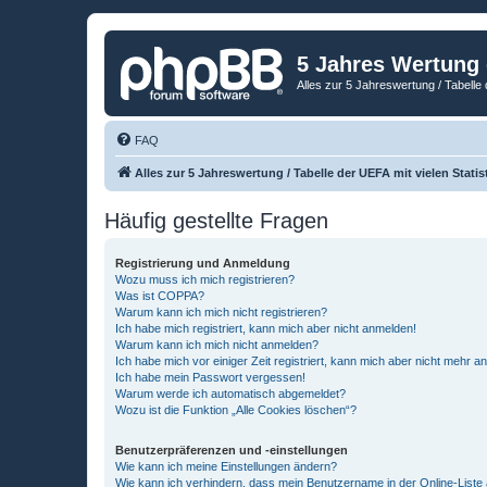
5 Jahres Wertung
Alles zur 5 Jahreswertung / Tabelle 
FAQ
Alles zur 5 Jahreswertung / Tabelle der UEFA mit vielen Statis
Häufig gestellte Fragen
Registrierung und Anmeldung
Wozu muss ich mich registrieren?
Was ist COPPA?
Warum kann ich mich nicht registrieren?
Ich habe mich registriert, kann mich aber nicht anmelden!
Warum kann ich mich nicht anmelden?
Ich habe mich vor einiger Zeit registriert, kann mich aber nicht mehr 
Ich habe mein Passwort vergessen!
Warum werde ich automatisch abgemeldet?
Wozu ist die Funktion „Alle Cookies löschen“?
Benutzerpräferenzen und -einstellungen
Wie kann ich meine Einstellungen ändern?
Wie kann ich verhindern, dass mein Benutzername in der Online-Liste 