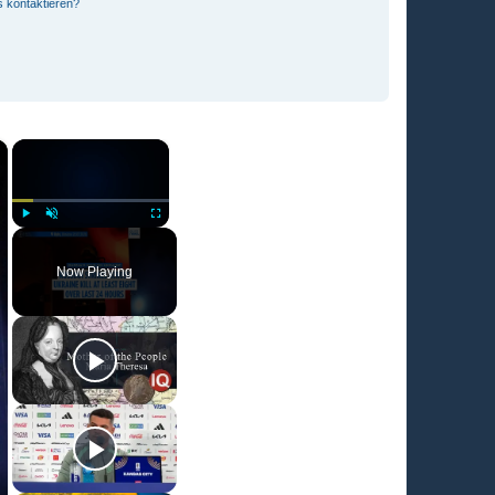
s kontaktieren?
×
×
Play
Unmute
Fullscreen
Now Playing