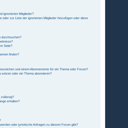
d ignorierten Mitglieder?
e oder zur Liste der ignorierten Mitglieder hinzufügen oder diese
en durchsuchen?
gebnisse?
re Seite?
hemen finden?
esezeichen und einem Abonnements für ein Thema oder Forum?
a setzen oder ein Thema abonnieren?
 zulässig?
hänge erhalten?
?
hwerden oder juristische Anfragen zu diesem Forum gibt?