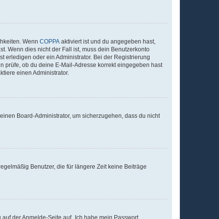
ichkeiten. Wenn
COPPA
aktiviert ist und du angegeben hast,
st. Wenn dies nicht der Fall ist, muss dein Benutzerkonto
t erledigen oder ein Administrator. Bei der Registrierung
ten prüfe, ob du deine E-Mail-Adresse korrekt eingegeben hast
tiere einen Administrator.
n einen Board-Administrator, um sicherzugehen, dass du nicht
egelmäßig Benutzer, die für längere Zeit keine Beiträge
du auf der Anmelde-Seite auf „Ich habe mein Passwort