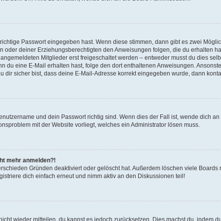
 richtige Passwort eingegeben hast. Wenn diese stimmen, dann gibt es zwei Mögl
tern oder deiner Erziehungsberechtigten den Anweisungen folgen, die du erhalten ha
u angemeldeten Mitglieder erst freigeschaltet werden – entweder musst du dies selbs
. Wenn du eine E-Mail erhalten hast, folge den dort enthaltenen Anweisungen. Ansons
 dir sicher bist, dass deine E-Mail-Adresse korrekt eingegeben wurde, dann kontak
Benutzername und dein Passwort richtig sind. Wenn dies der Fall ist, wende dich a
ionsproblem mit der Website vorliegt, welches ein Administrator lösen muss.
icht mehr anmelden?!
erschieden Gründen deaktiviert oder gelöscht hat. Außerdem löschen viele Boards r
triere dich einfach erneut und nimm aktiv an den Diskussionen teil!
 nicht wieder mitteilen, du kannst es jedoch zurücksetzen. Dies machst du, indem 