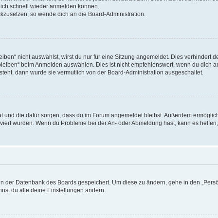
 dich schnell wieder anmelden können.
ückzusetzen, so wende dich an die Board-Administration.
en“ nicht auswählst, wirst du nur für eine Sitzung angemeldet. Dies verhindert 
leiben“ beim Anmelden auswählen. Dies ist nicht empfehlenswert, wenn du dich an
 steht, dann wurde sie vermutlich von der Board-Administration ausgeschaltet.
 hat und die dafür sorgen, dass du im Forum angemeldet bleibst. Außerdem ermögli
tiviert wurden. Wenn du Probleme bei der An- oder Abmeldung hast, kann es helfen
n in der Datenbank des Boards gespeichert. Um diese zu ändern, gehe in den „Persö
nst du alle deine Einstellungen ändern.