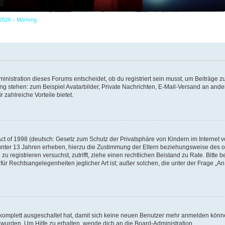
, 2026 – Morning
y
V
istration dieses Forums entscheidet, ob du registriert sein musst, um Beiträge zu s
i
ung stehen: zum Beispiel Avatarbilder, Private Nachrichten, E-Mail-Versand an ander
 zahlreiche Vorteile bietet.
d
t of 1998 (deutsch: Gesetz zum Schutz der Privatsphäre von Kindern im Internet vo
e
unter 13 Jahren erheben, hierzu die Zustimmung der Eltern beziehungsweise des o
h zu registrieren versuchst, zutrifft, ziehe einen rechtlichen Beistand zu Rate. Bit
für Rechtsangelegenheiten jeglicher Art ist; außer solchen, die unter der Frage „
.
o
g komplett ausgeschaltet hat, damit sich keine neuen Benutzer mehr anmelden könn
 wurden. Um Hilfe zu erhalten, wende dich an die Board-Administration.