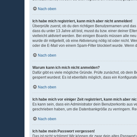
Nach oben
Ich habe mich registriert, kann mich aber nicht anmelden!
Überprüfe zuerst, ob du den richtigen Benutzernamen und das
dass du unter 13 Jahre alt bist, musst du bzw. einer deiner El
vielleicht aktiviert werden. Bei einigen Boards müssen alle ne
wurde dir mitgeteilt, ob eine Aktivierung nötig ist oder nicht
oder die E-Mail von einem Spam-Filter blockiert wurde. Wenn du
Nach oben
Warum kann ich mich nicht anmelden?
Dafür gibt es viele mögliche Gründe. Prüfe zunächst, ob dein 
gesperrt wurdest. Es ist ebenfalls möglich, dass ein Konfigurat
Nach oben
Ich habe mich vor einiger Zeit registriert, kann mich aber n
Es kann sein, dass ein Administrator dein Benutzerkonto aus v
geschrieben haben, um die Datenbankgröße zu verringern. Regis
Nach oben
Ich habe mein Passwort vergessen!
Das ist nicht schlimm! Wir können dir zwar dein altes Passwort