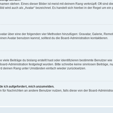
amen stehen. Eines dieser Bilder ist meist mit deinem Rang verknüpft: Oft sind di
ld wird auch als „Avatar“ bezeichnet. Es handelt sich hierbei in der Regel um ein
 Avatar über eine der folgenden vier Methoden hinzufügen: Gravatar, Galerie, Rem
en Avatar benutzen kannst, solltest du die Board-Administration kontaktieren.
viele Beiträge du bislang erstellt hast oder identifizieren bestimmte Benutzer w
 Board-Administration festgelegt wurden. Bitte schreibe keine sinnlosen Beiträge
wird deinen Rang unter Umständen einfach wieder zurücksetzen.
rde ich aufgefordert, mich anzumelden.
ion für Nachrichten an andere Benutzer nutzen, falls diese von der Board-Administ