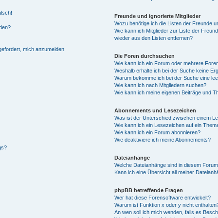
alsch!
Freunde und ignorierte Mitglieder
Wozu benötige ich die Listen der Freunde un
rden?
Wie kann ich Mitglieder zur Liste der Freund
wieder aus den Listen entfernen?
fgefordert, mich anzumelden.
Die Foren durchsuchen
Wie kann ich ein Forum oder mehrere For
Weshalb erhalte ich bei der Suche keine Er
Warum bekomme ich bei der Suche eine lee
Wie kann ich nach Mitgliedern suchen?
Wie kann ich meine eigenen Beiträge und T
Abonnements und Lesezeichen
Was ist der Unterschied zwischen einem L
Wie kann ich ein Lesezeichen auf ein Them
Wie kann ich ein Forum abonnieren?
Wie deaktiviere ich meine Abonnements?
gs?
Dateianhänge
Welche Dateianhänge sind in diesem Forum
Kann ich eine Übersicht all meiner Dateian
phpBB betreffende Fragen
Wer hat diese Forensoftware entwickelt?
Warum ist Funktion x oder y nicht enthalten
An wen soll ich mich wenden, falls es Besc