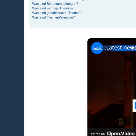
Was sind Bekanntmachungen?
Was sind wichtige Themen?
Was sind geschlossene Themen?
Was sind Themen-Symbole?
Latest news
Watch on