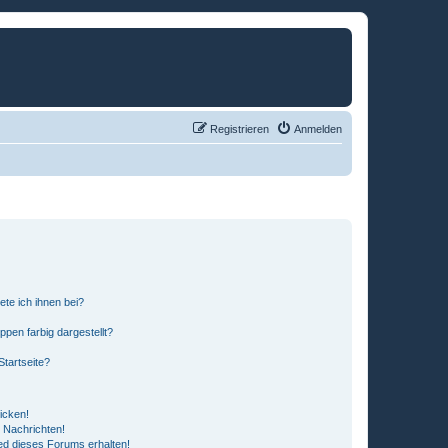
Registrieren
Anmelden
ete ich ihnen bei?
en farbig dargestellt?
tartseite?
icken!
 Nachrichten!
ed dieses Forums erhalten!