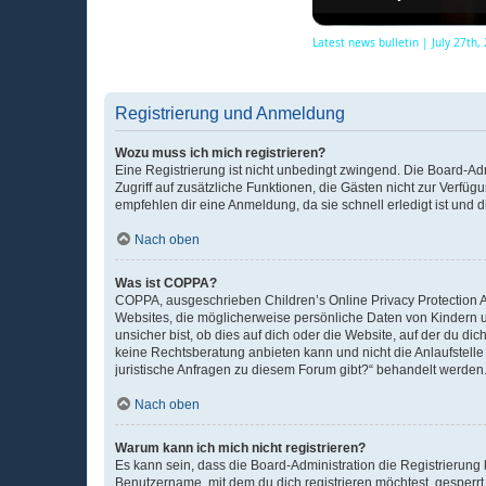
Latest news bulletin | July 27th
Registrierung und Anmeldung
Wozu muss ich mich registrieren?
Eine Registrierung ist nicht unbedingt zwingend. Die Board-Admin
Zugriff auf zusätzliche Funktionen, die Gästen nicht zur Verfüg
empfehlen dir eine Anmeldung, da sie schnell erledigt ist und dir
Nach oben
Was ist COPPA?
COPPA, ausgeschrieben Children’s Online Privacy Protection Ac
Websites, die möglicherweise persönliche Daten von Kindern 
unsicher bist, ob dies auf dich oder die Website, auf der du dic
keine Rechtsberatung anbieten kann und nicht die Anlaufstelle 
juristische Anfragen zu diesem Forum gibt?“ behandelt werden
Nach oben
Warum kann ich mich nicht registrieren?
Es kann sein, dass die Board-Administration die Registrierun
Benutzername, mit dem du dich registrieren möchtest, gesperrt