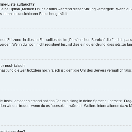
ine-Liste auftaucht?
n eine Option „Meinen Online-Status während dieser Sitzung verbergen“. Wenn du d
st dann als unsichtbarer Besucher gezählt.
en Zeitzone. In diesem Fall solltest du im „Persönlichen Bereich“ die für dich passe
den. Wenn du noch nicht registriert bist, ist dies ein guter Grund, dies jetzt zu tun
mer noch falsch!
t hast und die Zeit trotzdem noch falsch ist, geht die Uhr des Servers vermutlich fal
t installiert oder niemand hat das Forum bislang in deine Sprache übersetzt. Frag
, würden wir uns freuen, wenn du es übersetzen würdest. Weitere Informationen dazu
gezeigt werden?