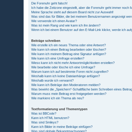
Die Forenuhr geht falsch!
Ich habe die Zeitzone eingestellt, aber die Forenuhr geht immer noch f
Meine Sprache steht auf diesem Board nicht zur Auswahl!
Was sind das für Bilder, die bei meinem Benutzernamen angezeigt we
Wie verwende ich einen Avatar?
Was ist mein Rang und wie kann ich ihn ändern?
Wenn ich bei einem Benutzer auf den E-Mail-Link klicke, werde ich au
Beiträge schreiben
Wie erstelle ich ein neues Thema oder eine Antwort?
Wie kann ich einen Beitrag bearbeiten oder löschen?
Wie kann ich meinem Beitrag eine Signatur anfügen?
Wie kann ich eine Umfrage erstellen?
Wieso kann ich nicht mehr Antwortmöglichkeiten erstellen?
Wie bearbeite oder lösche ich eine Umfrage?
Warum kann ich auf bestimmte Foren nicht zugreifen?
Weshalb kann ich keine Dateianhänge anfügen?
Weshalb wurde ich verwarnt?
Wie kann ich Beiträge den Moderatoren melden?
Was bewirkt die „Speichern“-Schaltfläche beim Schreiben eines Beitra
Warum muss mein Beitrag erst freigegeben werden?
Wie markiere ich ein Thema als neu?
Textformatierung und Thementypen
Was ist BBCode?
Kann ich HTML benutzen?
Was sind Smileys?
Kann ich Bilder in meine Beiträge einfügen?
Was sind globale Bekanntmachungen?