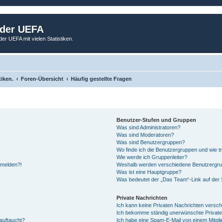
 der UEFA
der UEFA mit vielen Statistiken.
tiken.
Foren-Übersicht
Häufig gestellte Fragen
Benutzer-Stufen und Gruppen
Was sind Administratoren?
Was sind Moderatoren?
Was sind Benutzergruppen?
Wo finde ich die Benutzergruppen und wie tr
Wie werde ich Gruppenleiter?
anmelden?!
Weshalb werden verschiedene Benutzergrupp
Was ist eine Hauptgruppe?
Was bedeutet der „Das Team“-Link auf der S
Private Nachrichten
Ich kann keine Privaten Nachrichten versch
Ich bekomme ständig unerwünschte Private
auftaucht?
Ich habe eine Spam-E-Mail von einem Mitgli