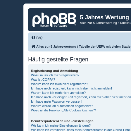
5 Jahres Wertung
Alles zur 5 Jahreswertung / Tabelle 
FAQ
Alles zur 5 Jahreswertung / Tabelle der UEFA mit vielen Statis
Häufig gestellte Fragen
Registrierung und Anmeldung
Wozu muss ich mich registrieren?
Was ist COPPA?
Warum kann ich mich nicht registrieren?
Ich habe mich registriert, kann mich aber nicht anmelden!
Warum kann ich mich nicht anmelden?
Ich habe mich vor einiger Zeit registriert, kann mich aber nicht mehr 
Ich habe mein Passwort vergessen!
Warum werde ich automatisch abgemeldet?
Wozu ist die Funktion „Alle Cookies löschen“?
Benutzerpräferenzen und -einstellungen
Wie kann ich meine Einstellungen ändern?
Wie kann ich verhindern, dass mein Benutzername in der Online-Liste 