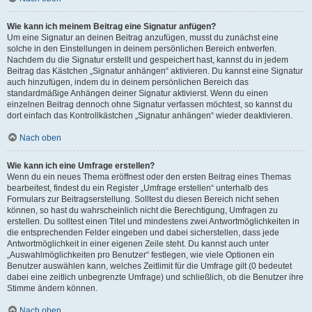
Wie kann ich meinem Beitrag eine Signatur anfügen?
Um eine Signatur an deinen Beitrag anzufügen, musst du zunächst eine
solche in den Einstellungen in deinem persönlichen Bereich entwerfen.
Nachdem du die Signatur erstellt und gespeichert hast, kannst du in jedem
Beitrag das Kästchen „Signatur anhängen“ aktivieren. Du kannst eine Signatur
auch hinzufügen, indem du in deinem persönlichen Bereich das
standardmäßige Anhängen deiner Signatur aktivierst. Wenn du einen
einzelnen Beitrag dennoch ohne Signatur verfassen möchtest, so kannst du
dort einfach das Kontrollkästchen „Signatur anhängen“ wieder deaktivieren.
Nach oben
Wie kann ich eine Umfrage erstellen?
Wenn du ein neues Thema eröffnest oder den ersten Beitrag eines Themas
bearbeitest, findest du ein Register „Umfrage erstellen“ unterhalb des
Formulars zur Beitragserstellung. Solltest du diesen Bereich nicht sehen
können, so hast du wahrscheinlich nicht die Berechtigung, Umfragen zu
erstellen. Du solltest einen Titel und mindestens zwei Antwortmöglichkeiten in
die entsprechenden Felder eingeben und dabei sicherstellen, dass jede
Antwortmöglichkeit in einer eigenen Zeile steht. Du kannst auch unter
„Auswahlmöglichkeiten pro Benutzer“ festlegen, wie viele Optionen ein
Benutzer auswählen kann, welches Zeitlimit für die Umfrage gilt (0 bedeutet
dabei eine zeitlich unbegrenzte Umfrage) und schließlich, ob die Benutzer ihre
Stimme ändern können.
Nach oben