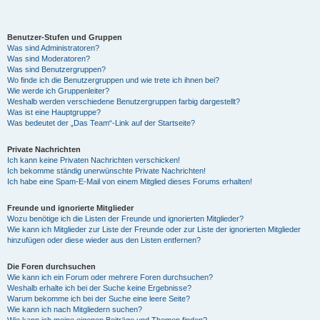
y
Benutzer-Stufen und Gruppen
Was sind Administratoren?
Was sind Moderatoren?
Was sind Benutzergruppen?
V
Wo finde ich die Benutzergruppen und wie trete ich ihnen bei?
Wie werde ich Gruppenleiter?
Weshalb werden verschiedene Benutzergruppen farbig dargestellt?
Was ist eine Hauptgruppe?
i
Was bedeutet der „Das Team“-Link auf der Startseite?
Private Nachrichten
d
Ich kann keine Privaten Nachrichten verschicken!
Ich bekomme ständig unerwünschte Private Nachrichten!
Ich habe eine Spam-E-Mail von einem Mitglied dieses Forums erhalten!
e
Freunde und ignorierte Mitglieder
Wozu benötige ich die Listen der Freunde und ignorierten Mitglieder?
Wie kann ich Mitglieder zur Liste der Freunde oder zur Liste der ignorierten Mitglieder
hinzufügen oder diese wieder aus den Listen entfernen?
o
Die Foren durchsuchen
Wie kann ich ein Forum oder mehrere Foren durchsuchen?
Weshalb erhalte ich bei der Suche keine Ergebnisse?
Warum bekomme ich bei der Suche eine leere Seite?
Wie kann ich nach Mitgliedern suchen?