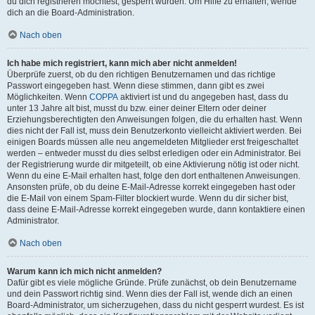
du dich registrieren möchtest, gesperrt wurden. Um Hilfe zu erhalten, wende
dich an die Board-Administration.
Nach oben
Ich habe mich registriert, kann mich aber nicht anmelden!
Überprüfe zuerst, ob du den richtigen Benutzernamen und das richtige
Passwort eingegeben hast. Wenn diese stimmen, dann gibt es zwei
Möglichkeiten. Wenn
COPPA
aktiviert ist und du angegeben hast, dass du
unter 13 Jahre alt bist, musst du bzw. einer deiner Eltern oder deiner
Erziehungsberechtigten den Anweisungen folgen, die du erhalten hast. Wenn
dies nicht der Fall ist, muss dein Benutzerkonto vielleicht aktiviert werden. Bei
einigen Boards müssen alle neu angemeldeten Mitglieder erst freigeschaltet
werden – entweder musst du dies selbst erledigen oder ein Administrator. Bei
der Registrierung wurde dir mitgeteilt, ob eine Aktivierung nötig ist oder nicht.
Wenn du eine E-Mail erhalten hast, folge den dort enthaltenen Anweisungen.
Ansonsten prüfe, ob du deine E-Mail-Adresse korrekt eingegeben hast oder
die E-Mail von einem Spam-Filter blockiert wurde. Wenn du dir sicher bist,
dass deine E-Mail-Adresse korrekt eingegeben wurde, dann kontaktiere einen
Administrator.
Nach oben
Warum kann ich mich nicht anmelden?
Dafür gibt es viele mögliche Gründe. Prüfe zunächst, ob dein Benutzername
und dein Passwort richtig sind. Wenn dies der Fall ist, wende dich an einen
Board-Administrator, um sicherzugehen, dass du nicht gesperrt wurdest. Es ist