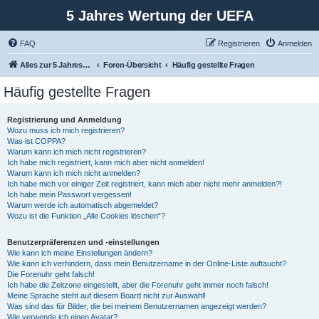
5 Jahres Wertung der UEFA
FAQ
Registrieren
Anmelden
Alles zur 5 Jahreswertung / Tabelle der UEFA mit vielen Statistiken.
Foren-Übersicht
Häufig gestellte Fragen
Häufig gestellte Fragen
Registrierung und Anmeldung
Wozu muss ich mich registrieren?
Was ist COPPA?
Warum kann ich mich nicht registrieren?
Ich habe mich registriert, kann mich aber nicht anmelden!
Warum kann ich mich nicht anmelden?
Ich habe mich vor einiger Zeit registriert, kann mich aber nicht mehr anmelden?!
Ich habe mein Passwort vergessen!
Warum werde ich automatisch abgemeldet?
Wozu ist die Funktion „Alle Cookies löschen“?
Benutzerpräferenzen und -einstellungen
Wie kann ich meine Einstellungen ändern?
Wie kann ich verhindern, dass mein Benutzername in der Online-Liste auftaucht?
Die Forenuhr geht falsch!
Ich habe die Zeitzone eingestellt, aber die Forenuhr geht immer noch falsch!
Meine Sprache steht auf diesem Board nicht zur Auswahl!
Was sind das für Bilder, die bei meinem Benutzernamen angezeigt werden?
Wie verwende ich einen Avatar?