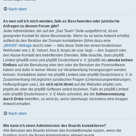
Nach oben
An wen soll ich mich wenden, falls es Beschwerden oder juristische
Anfragen zu diesem Forum gibt?
Jeder Administrator, der auf der „Das Team“-Seite aufgeführt ist, ist ein
geeigneter Kontakt für deine Beschwerde. Wenn du so keine Antwort erhältst,
solltest du den Besitzer der Domain kontaktieren (führe dazu eine
„WHOIS“-Abfrage
durch) oder — falls diese Seite bei einem kostenlosen
Webhoster wie z. B. Yahoo!, free.fr, funpic.de usw. liegt — den Support oder
den Abuse-Kontakt des betreffenden Dienstes. Bitte beachte, dass phpBB
Limited (phpBB.com) und phpBB Deutschland e. V. (phpBB.de)
absolut keinen
Einfluss
auf die Benutzung oder den oder die Benutzer der Forensoftware
haben und dafür in keiner Weise zur Verantwortung herangezogen werden
können. Kontaktiere daher nie phpBB Limited oder phpBB Deutschland e. V. in
Zusammenhang mit jeglichen juristischen Fragen (Unterlassungserklärungen,
Haftungsfragen usw.), die
sich nicht direkt
auf die Websiten phpbb.com,
phpbb.de oder die phpBB-Software selbst beziehen. Falls du phpBB Limited
oder phpBB Deutschland e. V. E-Mails schreibst, die die
Softwarenutzung
durch Dritte
betreffen, so wirst du, wenn überhaupt, höchstens eine knappe
Antwort erhalten.
Nach oben
Wie kann ich einen Administrator des Boards kontaktieren?
Alle Benutzer des Boards können das Kontaktformular nutzen, wenn die
Funktion durch die Board-Administration aktiviert wurde.