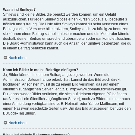
Was sind Smileys?
Smileys sind kleine Bilder, die benutzt werden können, um ein Gefühl
auszudrücken. Für jeden Smiley gibt es einen kurzen Code, z. B. bedeutet :)
fröhlich und :( traurig. Die Liste aller Smileys kannst du beim Verfassen eines
Beitrags sehen. Versuche bitte trotzdem, Smileys nicht zu häufig zu benutzen,
sie können einen Beitrag schnell unlesbar machen und ein Moderator könnte
deshalb deinen Beitrag entsprechend überarbeiten oder gar komplett löschen.
Die Board-Administration kann auch die Anzahl der Smileys begrenzen, die du
in einem Beitrag benutzen kannst.
Nach oben
Kann ich Bilder in meine Beiträge einfügen?
Ja, Bilder können in deinem Beitrag angezeigt werden. Wenn die
Administration Dateianhänge erlaubt hat, kannst du das Bild auch direkt
hochladen. Ansonsten musst du zu einem Bild verlinken, das auf einem
öffentlich zugänglichen Server liegt, z. B. http://www.domain.tld/mein-bild.gif.
Du kannst weder Bilder verlinken, die sich auf deinem eigenen PC befinden
(außer es ist ein öffentlich zugänglicher Server), noch zu Bildern, die nur nach
einer Anmeldung verfügbar sind, z. B. Hotmail- oder Yahoo-Mailboxen, mit
einem Passwort geschützte Seiten usw. Um das Bild anzuzeigen, benutze den
BBCode-Tag „[img]“.
Nach oben