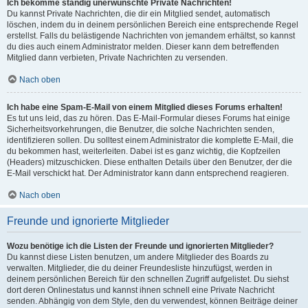
Ich bekomme ständig unerwünschte Private Nachrichten!
Du kannst Private Nachrichten, die dir ein Mitglied sendet, automatisch
löschen, indem du in deinem persönlichen Bereich eine entsprechende Regel
erstellst. Falls du belästigende Nachrichten von jemandem erhältst, so kannst
du dies auch einem Administrator melden. Dieser kann dem betreffenden
Mitglied dann verbieten, Private Nachrichten zu versenden.
Nach oben
Ich habe eine Spam-E-Mail von einem Mitglied dieses Forums erhalten!
Es tut uns leid, das zu hören. Das E-Mail-Formular dieses Forums hat einige
Sicherheitsvorkehrungen, die Benutzer, die solche Nachrichten senden,
identifizieren sollen. Du solltest einem Administrator die komplette E-Mail, die
du bekommen hast, weiterleiten. Dabei ist es ganz wichtig, die Kopfzeilen
(Headers) mitzuschicken. Diese enthalten Details über den Benutzer, der die
E-Mail verschickt hat. Der Administrator kann dann entsprechend reagieren.
Nach oben
Freunde und ignorierte Mitglieder
Wozu benötige ich die Listen der Freunde und ignorierten Mitglieder?
Du kannst diese Listen benutzen, um andere Mitglieder des Boards zu
verwalten. Mitglieder, die du deiner Freundesliste hinzufügst, werden in
deinem persönlichen Bereich für den schnellen Zugriff aufgelistet. Du siehst
dort deren Onlinestatus und kannst ihnen schnell eine Private Nachricht
senden. Abhängig von dem Style, den du verwendest, können Beiträge deiner