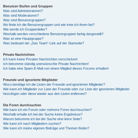
Benutzer-Stufen und Gruppen
Was sind Administratoren?
y
Was sind Moderatoren?
Was sind Benutzergruppen?
Wo finde ich die Benutzergruppen und wie trete ich ihnen bei?
Wie werde ich Gruppenleiter?
V
Weshalb werden verschiedene Benutzergruppen farbig dargestellt?
Was ist eine Hauptgruppe?
Was bedeutet der „Das Team“-Link auf der Startseite?
i
Private Nachrichten
Ich kann keine Privaten Nachrichten verschicken!
Ich bekomme ständig unerwünschte Private Nachrichten!
d
Ich habe eine Spam-E-Mail von einem Mitglied dieses Forums erhalten!
Freunde und ignorierte Mitglieder
Wozu benötige ich die Listen der Freunde und ignorierten Mitglieder?
e
Wie kann ich Mitglieder zur Liste der Freunde oder zur Liste der ignorierten Mitglieder
hinzufügen oder diese wieder aus den Listen entfernen?
o
Die Foren durchsuchen
Wie kann ich ein Forum oder mehrere Foren durchsuchen?
Weshalb erhalte ich bei der Suche keine Ergebnisse?
Warum bekomme ich bei der Suche eine leere Seite?
Wie kann ich nach Mitgliedern suchen?
Wie kann ich meine eigenen Beiträge und Themen finden?