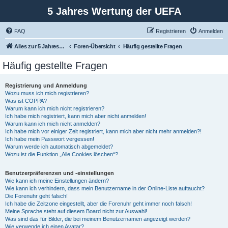
5 Jahres Wertung der UEFA
FAQ
Registrieren
Anmelden
Alles zur 5 Jahreswertung / Tabelle der UEFA mit vielen Statistiken.
Foren-Übersicht
Häufig gestellte Fragen
Häufig gestellte Fragen
Registrierung und Anmeldung
Wozu muss ich mich registrieren?
Was ist COPPA?
Warum kann ich mich nicht registrieren?
Ich habe mich registriert, kann mich aber nicht anmelden!
Warum kann ich mich nicht anmelden?
Ich habe mich vor einiger Zeit registriert, kann mich aber nicht mehr anmelden?!
Ich habe mein Passwort vergessen!
Warum werde ich automatisch abgemeldet?
Wozu ist die Funktion „Alle Cookies löschen“?
Benutzerpräferenzen und -einstellungen
Wie kann ich meine Einstellungen ändern?
Wie kann ich verhindern, dass mein Benutzername in der Online-Liste auftaucht?
Die Forenuhr geht falsch!
Ich habe die Zeitzone eingestellt, aber die Forenuhr geht immer noch falsch!
Meine Sprache steht auf diesem Board nicht zur Auswahl!
Was sind das für Bilder, die bei meinem Benutzernamen angezeigt werden?
Wie verwende ich einen Avatar?