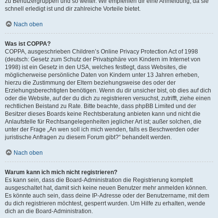
zu Benutzergruppen und so weiter. Wir empfehlen dir eine Anmeldung, da sie
schnell erledigt ist und dir zahlreiche Vorteile bietet.
Nach oben
Was ist COPPA?
COPPA, ausgeschrieben Children’s Online Privacy Protection Act of 1998
(deutsch: Gesetz zum Schutz der Privatsphäre von Kindern im Internet von
1998) ist ein Gesetz in den USA, welches festlegt, dass Websites, die
möglicherweise persönliche Daten von Kindern unter 13 Jahren erheben,
hierzu die Zustimmung der Eltern beziehungsweise des oder der
Erziehungsberechtigten benötigen. Wenn du dir unsicher bist, ob dies auf dich
oder die Website, auf der du dich zu registrieren versuchst, zutrifft, ziehe einen
rechtlichen Beistand zu Rate. Bitte beachte, dass phpBB Limited und der
Besitzer dieses Boards keine Rechtsberatung anbieten kann und nicht die
Anlaufstelle für Rechtsangelegenheiten jeglicher Art ist; außer solchen, die
unter der Frage „An wen soll ich mich wenden, falls es Beschwerden oder
juristische Anfragen zu diesem Forum gibt?“ behandelt werden.
Nach oben
Warum kann ich mich nicht registrieren?
Es kann sein, dass die Board-Administration die Registrierung komplett
ausgeschaltet hat, damit sich keine neuen Benutzer mehr anmelden können.
Es könnte auch sein, dass deine IP-Adresse oder der Benutzername, mit dem
du dich registrieren möchtest, gesperrt wurden. Um Hilfe zu erhalten, wende
dich an die Board-Administration.