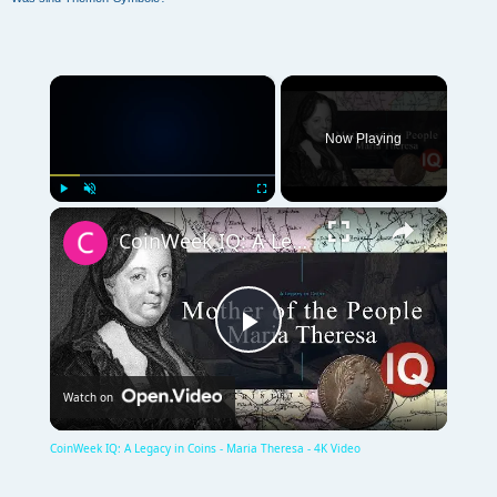
×
Now Playing
×
Play
Unmute
Fullscreen
CoinWeek IQ: A Legacy in Coins - Maria Theresa - 4K Video
P
Watch on
l
CoinWeek IQ: A Legacy in Coins - Maria Theresa - 4K Video
a