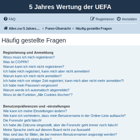
5 Jahres Wertung der UEFA
FAQ
Registrieren
Anmelden
Alles zur 5 Jahreswertung / Tabelle der UEFA mit vielen Statistiken.
Foren-Übersicht
Häufig gestellte Fragen
Häufig gestellte Fragen
Registrierung und Anmeldung
Wozu muss ich mich registrieren?
Was ist COPPA?
Warum kann ich mich nicht registrieren?
Ich habe mich registriert, kann mich aber nicht anmelden!
Warum kann ich mich nicht anmelden?
Ich habe mich vor einiger Zeit registriert, kann mich aber nicht mehr anmelden?!
Ich habe mein Passwort vergessen!
Warum werde ich automatisch abgemeldet?
Wozu ist die Funktion „Alle Cookies löschen“?
Benutzerpräferenzen und -einstellungen
Wie kann ich meine Einstellungen ändern?
Wie kann ich verhindern, dass mein Benutzername in der Online-Liste auftaucht?
Die Forenuhr geht falsch!
Ich habe die Zeitzone eingestellt, aber die Forenuhr geht immer noch falsch!
Meine Sprache steht auf diesem Board nicht zur Auswahl!
Was sind das für Bilder, die bei meinem Benutzernamen angezeigt werden?
Wie verwende ich einen Avatar?