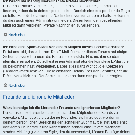
Ich bekomme ständig unerwünschte Private Nachrichten!
Du kannst Private Nachrichten, die dir ein Mitglied sendet, automatisch
löschen, indem du in deinem persönlichen Bereich eine entsprechende Regel
erstellst. Falls du belästigende Nachrichten von jemandem erhältst, so kannst
du dies auch einem Administrator melden. Dieser kann dem betreffenden
Mitglied dann verbieten, Private Nachrichten zu versenden.
Nach oben
Ich habe eine Spam-E-Mail von einem Mitglied dieses Forums erhalten!
Es tut uns leid, das zu hören. Das E-Mail-Formular dieses Forums hat einige
Sicherheitsvorkehrungen, die Benutzer, die solche Nachrichten senden,
identifizieren sollen. Du solltest einem Administrator die komplette E-Mail, die
du bekommen hast, weiterleiten. Dabei ist es ganz wichtig, die Kopfzeilen
(Headers) mitzuschicken. Diese enthalten Details über den Benutzer, der die
E-Mail verschickt hat. Der Administrator kann dann entsprechend reagieren.
Nach oben
Freunde und ignorierte Mitglieder
Wozu benötige ich die Listen der Freunde und ignorierten Mitglieder?
Du kannst diese Listen benutzen, um andere Mitglieder des Boards zu
verwalten. Mitglieder, die du deiner Freundesliste hinzufügst, werden in
deinem persönlichen Bereich für den schnellen Zugriff aufgelistet. Du siehst
dort deren Onlinestatus und kannst ihnen schnell eine Private Nachricht
senden. Abhängig von dem Style, den du verwendest, können Beiträge deiner