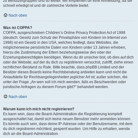
zu Benutzergruppen und so weiter. Wir empfehlen dir eine Anmeldung, da sie
schnell erledigt ist und dir zahlreiche Vorteile bietet.
Nach oben
Was ist COPPA?
COPPA, ausgeschrieben Children’s Online Privacy Protection Act of 1998
(deutsch: Gesetz zum Schutz der Privatsphäre von Kindern im Internet von
1998) ist ein Gesetz in den USA, welches festlegt, dass Websites, die
möglicherweise persönliche Daten von Kindern unter 13 Jahren erheben,
hierzu die Zustimmung der Eltern beziehungsweise des oder der
Erziehungsberechtigten benötigen. Wenn du dir unsicher bist, ob dies auf dich
oder die Website, auf der du dich zu registrieren versuchst, zutrifft, ziehe einen
rechtlichen Beistand zu Rate. Bitte beachte, dass phpBB Limited und der
Besitzer dieses Boards keine Rechtsberatung anbieten kann und nicht die
Anlaufstelle für Rechtsangelegenheiten jeglicher Art ist; außer solchen, die
unter der Frage „An wen soll ich mich wenden, falls es Beschwerden oder
juristische Anfragen zu diesem Forum gibt?“ behandelt werden.
Nach oben
Warum kann ich mich nicht registrieren?
Es kann sein, dass die Board-Administration die Registrierung komplett
ausgeschaltet hat, damit sich keine neuen Benutzer mehr anmelden können.
Es könnte auch sein, dass deine IP-Adresse oder der Benutzername, mit dem
du dich registrieren möchtest, gesperrt wurden. Um Hilfe zu erhalten, wende
dich an die Board-Administration.