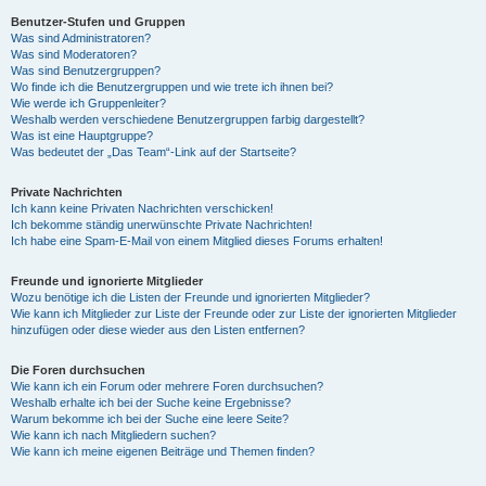
Benutzer-Stufen und Gruppen
Was sind Administratoren?
y
Was sind Moderatoren?
Was sind Benutzergruppen?
Wo finde ich die Benutzergruppen und wie trete ich ihnen bei?
Wie werde ich Gruppenleiter?
V
Weshalb werden verschiedene Benutzergruppen farbig dargestellt?
Was ist eine Hauptgruppe?
Was bedeutet der „Das Team“-Link auf der Startseite?
i
Private Nachrichten
Ich kann keine Privaten Nachrichten verschicken!
Ich bekomme ständig unerwünschte Private Nachrichten!
d
Ich habe eine Spam-E-Mail von einem Mitglied dieses Forums erhalten!
Freunde und ignorierte Mitglieder
Wozu benötige ich die Listen der Freunde und ignorierten Mitglieder?
e
Wie kann ich Mitglieder zur Liste der Freunde oder zur Liste der ignorierten Mitglieder
hinzufügen oder diese wieder aus den Listen entfernen?
o
Die Foren durchsuchen
Wie kann ich ein Forum oder mehrere Foren durchsuchen?
Weshalb erhalte ich bei der Suche keine Ergebnisse?
Warum bekomme ich bei der Suche eine leere Seite?
Wie kann ich nach Mitgliedern suchen?
Wie kann ich meine eigenen Beiträge und Themen finden?