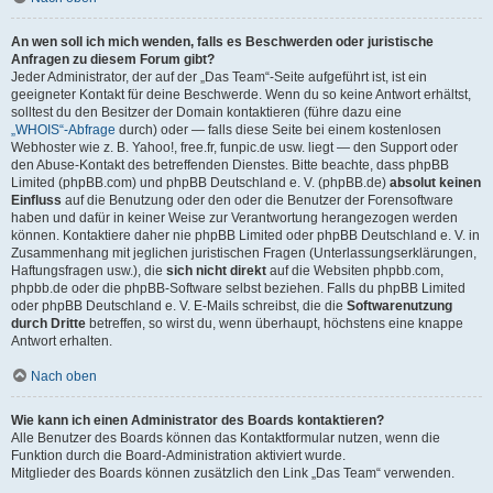
An wen soll ich mich wenden, falls es Beschwerden oder juristische
Anfragen zu diesem Forum gibt?
Jeder Administrator, der auf der „Das Team“-Seite aufgeführt ist, ist ein
geeigneter Kontakt für deine Beschwerde. Wenn du so keine Antwort erhältst,
solltest du den Besitzer der Domain kontaktieren (führe dazu eine
„WHOIS“-Abfrage
durch) oder — falls diese Seite bei einem kostenlosen
Webhoster wie z. B. Yahoo!, free.fr, funpic.de usw. liegt — den Support oder
den Abuse-Kontakt des betreffenden Dienstes. Bitte beachte, dass phpBB
Limited (phpBB.com) und phpBB Deutschland e. V. (phpBB.de)
absolut keinen
Einfluss
auf die Benutzung oder den oder die Benutzer der Forensoftware
haben und dafür in keiner Weise zur Verantwortung herangezogen werden
können. Kontaktiere daher nie phpBB Limited oder phpBB Deutschland e. V. in
Zusammenhang mit jeglichen juristischen Fragen (Unterlassungserklärungen,
Haftungsfragen usw.), die
sich nicht direkt
auf die Websiten phpbb.com,
phpbb.de oder die phpBB-Software selbst beziehen. Falls du phpBB Limited
oder phpBB Deutschland e. V. E-Mails schreibst, die die
Softwarenutzung
durch Dritte
betreffen, so wirst du, wenn überhaupt, höchstens eine knappe
Antwort erhalten.
Nach oben
Wie kann ich einen Administrator des Boards kontaktieren?
Alle Benutzer des Boards können das Kontaktformular nutzen, wenn die
Funktion durch die Board-Administration aktiviert wurde.
Mitglieder des Boards können zusätzlich den Link „Das Team“ verwenden.