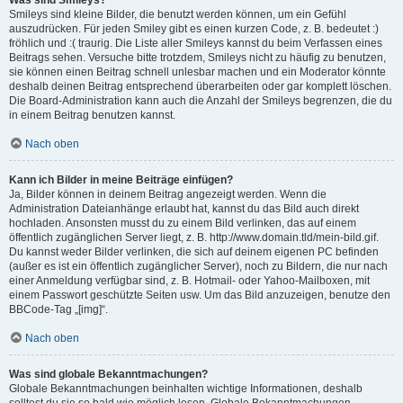
Was sind Smileys?
Smileys sind kleine Bilder, die benutzt werden können, um ein Gefühl
auszudrücken. Für jeden Smiley gibt es einen kurzen Code, z. B. bedeutet :)
fröhlich und :( traurig. Die Liste aller Smileys kannst du beim Verfassen eines
Beitrags sehen. Versuche bitte trotzdem, Smileys nicht zu häufig zu benutzen,
sie können einen Beitrag schnell unlesbar machen und ein Moderator könnte
deshalb deinen Beitrag entsprechend überarbeiten oder gar komplett löschen.
Die Board-Administration kann auch die Anzahl der Smileys begrenzen, die du
in einem Beitrag benutzen kannst.
Nach oben
Kann ich Bilder in meine Beiträge einfügen?
Ja, Bilder können in deinem Beitrag angezeigt werden. Wenn die
Administration Dateianhänge erlaubt hat, kannst du das Bild auch direkt
hochladen. Ansonsten musst du zu einem Bild verlinken, das auf einem
öffentlich zugänglichen Server liegt, z. B. http://www.domain.tld/mein-bild.gif.
Du kannst weder Bilder verlinken, die sich auf deinem eigenen PC befinden
(außer es ist ein öffentlich zugänglicher Server), noch zu Bildern, die nur nach
einer Anmeldung verfügbar sind, z. B. Hotmail- oder Yahoo-Mailboxen, mit
einem Passwort geschützte Seiten usw. Um das Bild anzuzeigen, benutze den
BBCode-Tag „[img]“.
Nach oben
Was sind globale Bekanntmachungen?
Globale Bekanntmachungen beinhalten wichtige Informationen, deshalb