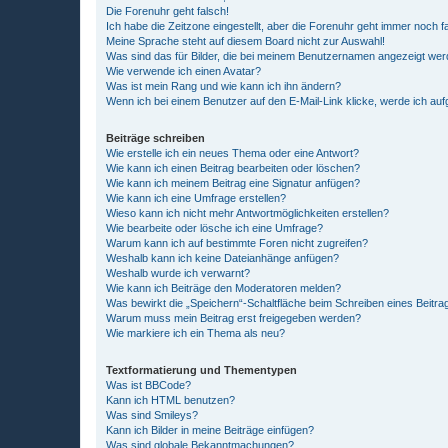
Die Forenuhr geht falsch!
Ich habe die Zeitzone eingestellt, aber die Forenuhr geht immer noch f
Meine Sprache steht auf diesem Board nicht zur Auswahl!
Was sind das für Bilder, die bei meinem Benutzernamen angezeigt we
Wie verwende ich einen Avatar?
Was ist mein Rang und wie kann ich ihn ändern?
Wenn ich bei einem Benutzer auf den E-Mail-Link klicke, werde ich au
Beiträge schreiben
Wie erstelle ich ein neues Thema oder eine Antwort?
Wie kann ich einen Beitrag bearbeiten oder löschen?
Wie kann ich meinem Beitrag eine Signatur anfügen?
Wie kann ich eine Umfrage erstellen?
Wieso kann ich nicht mehr Antwortmöglichkeiten erstellen?
Wie bearbeite oder lösche ich eine Umfrage?
Warum kann ich auf bestimmte Foren nicht zugreifen?
Weshalb kann ich keine Dateianhänge anfügen?
Weshalb wurde ich verwarnt?
Wie kann ich Beiträge den Moderatoren melden?
Was bewirkt die „Speichern“-Schaltfläche beim Schreiben eines Beitra
Warum muss mein Beitrag erst freigegeben werden?
Wie markiere ich ein Thema als neu?
Textformatierung und Thementypen
Was ist BBCode?
Kann ich HTML benutzen?
Was sind Smileys?
Kann ich Bilder in meine Beiträge einfügen?
Was sind globale Bekanntmachungen?