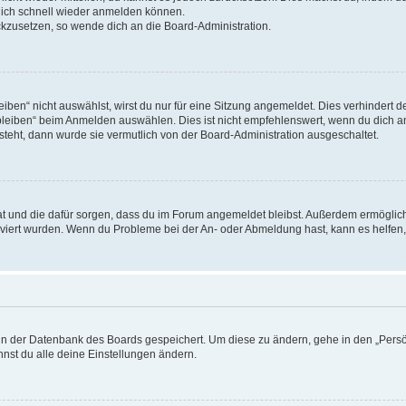
 dich schnell wieder anmelden können.
ückzusetzen, so wende dich an die Board-Administration.
en“ nicht auswählst, wirst du nur für eine Sitzung angemeldet. Dies verhindert 
leiben“ beim Anmelden auswählen. Dies ist nicht empfehlenswert, wenn du dich an
 steht, dann wurde sie vermutlich von der Board-Administration ausgeschaltet.
 hat und die dafür sorgen, dass du im Forum angemeldet bleibst. Außerdem ermögli
tiviert wurden. Wenn du Probleme bei der An- oder Abmeldung hast, kann es helfen
n in der Datenbank des Boards gespeichert. Um diese zu ändern, gehe in den „Persö
nst du alle deine Einstellungen ändern.