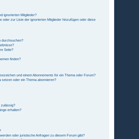
d ignorierten Mitglieder?
e oder zur Liste der ignorierten Mitglieder hinzufügen oder diese
en durchsuchen?
gebnisse?
re Seite?
hemen finden?
esezeichen und einem Abonnements für ein Thema oder Forum?
a setzen oder ein Thema abonnieren?
 zulässig?
hänge erhalten?
?
hwerden oder juristische Anfragen zu diesem Forum gibt?