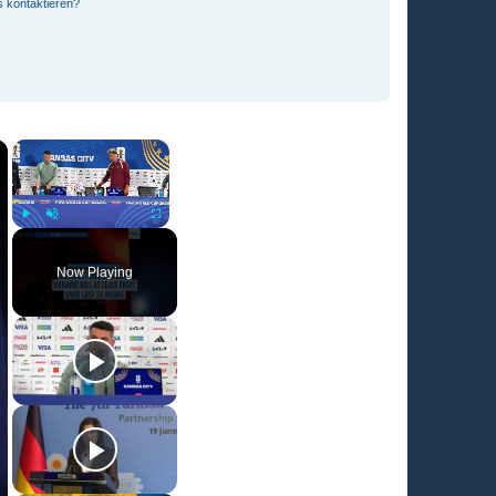
s kontaktieren?
×
×
Play
Unmute
Fullscreen
Now Playing