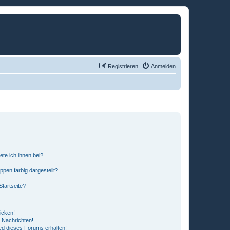
Registrieren
Anmelden
ete ich ihnen bei?
en farbig dargestellt?
tartseite?
icken!
 Nachrichten!
ed dieses Forums erhalten!