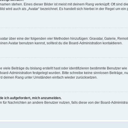
amen stehen. Eines dieser Bilder ist meist mit deinem Rang verknüpft: Oft sind di
ld wird auch als „Avatar“ bezeichnet. Es handelt sich hierbei in der Regel um ein
 Avatar über eine der folgenden vier Methoden hinzufügen: Gravatar, Galerie, Rem
en Avatar benutzen kannst, solltest du die Board-Administration kontaktieren.
viele Beiträge du bislang erstellt hast oder identifizieren bestimmte Benutzer w
 Board-Administration festgelegt wurden. Bitte schreibe keine sinnlosen Beiträge
wird deinen Rang unter Umständen einfach wieder zurücksetzen.
rde ich aufgefordert, mich anzumelden.
ion für Nachrichten an andere Benutzer nutzen, falls diese von der Board-Administ