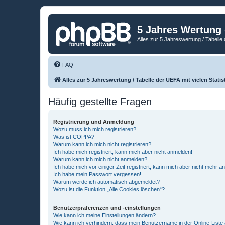
5 Jahres Wertung
Alles zur 5 Jahreswertung / Tabelle 
FAQ
Alles zur 5 Jahreswertung / Tabelle der UEFA mit vielen Statis
Häufig gestellte Fragen
Registrierung und Anmeldung
Wozu muss ich mich registrieren?
Was ist COPPA?
Warum kann ich mich nicht registrieren?
Ich habe mich registriert, kann mich aber nicht anmelden!
Warum kann ich mich nicht anmelden?
Ich habe mich vor einiger Zeit registriert, kann mich aber nicht mehr 
Ich habe mein Passwort vergessen!
Warum werde ich automatisch abgemeldet?
Wozu ist die Funktion „Alle Cookies löschen“?
Benutzerpräferenzen und -einstellungen
Wie kann ich meine Einstellungen ändern?
Wie kann ich verhindern, dass mein Benutzername in der Online-Liste 