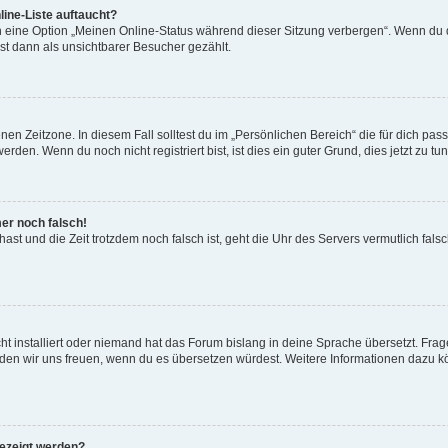
ine-Liste auftaucht?
n eine Option „Meinen Online-Status während dieser Sitzung verbergen“. Wenn du d
st dann als unsichtbarer Besucher gezählt.
en Zeitzone. In diesem Fall solltest du im „Persönlichen Bereich“ die für dich passe
den. Wenn du noch nicht registriert bist, ist dies ein guter Grund, dies jetzt zu tun
mer noch falsch!
t hast und die Zeit trotzdem noch falsch ist, geht die Uhr des Servers vermutlich fal
t installiert oder niemand hat das Forum bislang in deine Sprache übersetzt. Frag
, würden wir uns freuen, wenn du es übersetzen würdest. Weitere Informationen dazu
gezeigt werden?