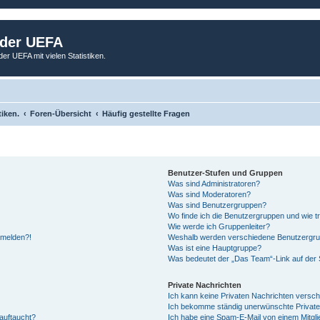
 der UEFA
der UEFA mit vielen Statistiken.
tiken.
Foren-Übersicht
Häufig gestellte Fragen
Benutzer-Stufen und Gruppen
Was sind Administratoren?
Was sind Moderatoren?
Was sind Benutzergruppen?
Wo finde ich die Benutzergruppen und wie tr
Wie werde ich Gruppenleiter?
anmelden?!
Weshalb werden verschiedene Benutzergrupp
Was ist eine Hauptgruppe?
Was bedeutet der „Das Team“-Link auf der S
Private Nachrichten
Ich kann keine Privaten Nachrichten versch
Ich bekomme ständig unerwünschte Private
auftaucht?
Ich habe eine Spam-E-Mail von einem Mitgli