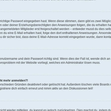
 richtige Passwort eingegeben hast. Wenn diese stimmen, dann gibt es zwei Mögl
tern oder deiner Erziehungsberechtigten den Anweisungen folgen, die du erhalten ha
u angemeldeten Mitglieder erst freigeschaltet werden – entweder musst du dies selbs
. Wenn du eine E-Mail erhalten hast, folge den dort enthaltenen Anweisungen. Ansons
 dir sicher bist, dass deine E-Mail-Adresse korrekt eingegeben wurde, dann kontak
Benutzername und dein Passwort richtig sind. Wenn dies der Fall ist, wende dich a
ionsproblem mit der Website vorliegt, welches ein Administrator lösen muss.
icht mehr anmelden?!
erschieden Gründen deaktiviert oder gelöscht hat. Außerdem löschen viele Boards r
triere dich einfach erneut und nimm aktiv an den Diskussionen teil!
 nicht wieder mitteilen, du kannst es jedoch zurücksetzen. Dies machst du, indem 