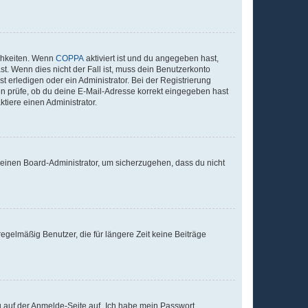
ichkeiten. Wenn
COPPA
aktiviert ist und du angegeben hast,
st. Wenn dies nicht der Fall ist, muss dein Benutzerkonto
t erledigen oder ein Administrator. Bei der Registrierung
ten prüfe, ob du deine E-Mail-Adresse korrekt eingegeben hast
tiere einen Administrator.
n einen Board-Administrator, um sicherzugehen, dass du nicht
egelmäßig Benutzer, die für längere Zeit keine Beiträge
du auf der Anmelde-Seite auf „Ich habe mein Passwort