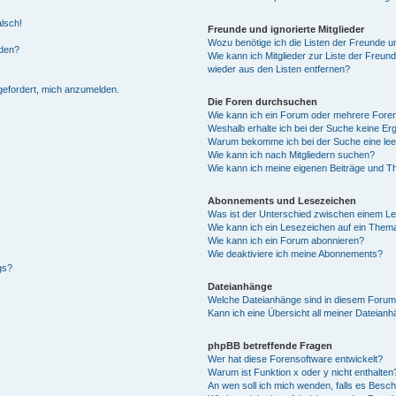
alsch!
Freunde und ignorierte Mitglieder
Wozu benötige ich die Listen der Freunde un
rden?
Wie kann ich Mitglieder zur Liste der Freund
wieder aus den Listen entfernen?
fgefordert, mich anzumelden.
Die Foren durchsuchen
Wie kann ich ein Forum oder mehrere For
Weshalb erhalte ich bei der Suche keine Er
Warum bekomme ich bei der Suche eine lee
Wie kann ich nach Mitgliedern suchen?
Wie kann ich meine eigenen Beiträge und T
Abonnements und Lesezeichen
Was ist der Unterschied zwischen einem L
Wie kann ich ein Lesezeichen auf ein Them
Wie kann ich ein Forum abonnieren?
Wie deaktiviere ich meine Abonnements?
gs?
Dateianhänge
Welche Dateianhänge sind in diesem Forum
Kann ich eine Übersicht all meiner Dateian
phpBB betreffende Fragen
Wer hat diese Forensoftware entwickelt?
Warum ist Funktion x oder y nicht enthalten
An wen soll ich mich wenden, falls es Besc