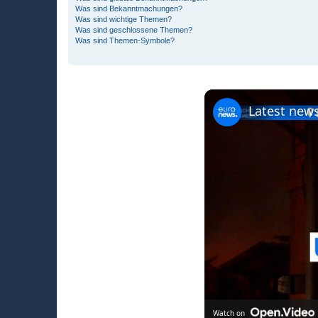
Was sind Bekanntmachungen?
Was sind wichtige Themen?
Was sind geschlossene Themen?
Was sind Themen-Symbole?
Latest news
Watch on