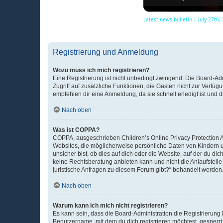
Latest news bulletin | July 27th
Registrierung und Anmeldung
Wozu muss ich mich registrieren?
Eine Registrierung ist nicht unbedingt zwingend. Die Board-Admin
Zugriff auf zusätzliche Funktionen, die Gästen nicht zur Verfüg
empfehlen dir eine Anmeldung, da sie schnell erledigt ist und dir
Nach oben
Was ist COPPA?
COPPA, ausgeschrieben Children’s Online Privacy Protection Ac
Websites, die möglicherweise persönliche Daten von Kindern 
unsicher bist, ob dies auf dich oder die Website, auf der du dic
keine Rechtsberatung anbieten kann und nicht die Anlaufstelle 
juristische Anfragen zu diesem Forum gibt?“ behandelt werden
Nach oben
Warum kann ich mich nicht registrieren?
Es kann sein, dass die Board-Administration die Registrierun
Benutzername, mit dem du dich registrieren möchtest, gesperrt