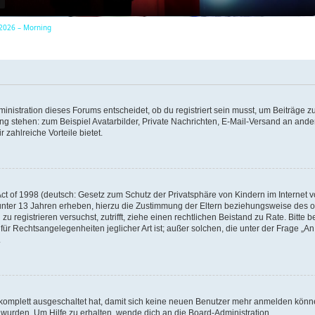
, 2026 – Morning
y
V
istration dieses Forums entscheidet, ob du registriert sein musst, um Beiträge zu s
i
ung stehen: zum Beispiel Avatarbilder, Private Nachrichten, E-Mail-Versand an ander
 zahlreiche Vorteile bietet.
d
t of 1998 (deutsch: Gesetz zum Schutz der Privatsphäre von Kindern im Internet vo
e
unter 13 Jahren erheben, hierzu die Zustimmung der Eltern beziehungsweise des o
h zu registrieren versuchst, zutrifft, ziehe einen rechtlichen Beistand zu Rate. Bit
für Rechtsangelegenheiten jeglicher Art ist; außer solchen, die unter der Frage „
.
o
g komplett ausgeschaltet hat, damit sich keine neuen Benutzer mehr anmelden könn
 wurden. Um Hilfe zu erhalten, wende dich an die Board-Administration.