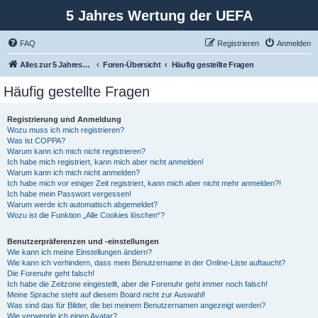
5 Jahres Wertung der UEFA
FAQ
Registrieren
Anmelden
Alles zur 5 Jahreswertung / Tabelle der UEFA mit vielen Statistiken.
Foren-Übersicht
Häufig gestellte Fragen
Häufig gestellte Fragen
Registrierung und Anmeldung
Wozu muss ich mich registrieren?
Was ist COPPA?
Warum kann ich mich nicht registrieren?
Ich habe mich registriert, kann mich aber nicht anmelden!
Warum kann ich mich nicht anmelden?
Ich habe mich vor einiger Zeit registriert, kann mich aber nicht mehr anmelden?!
Ich habe mein Passwort vergessen!
Warum werde ich automatisch abgemeldet?
Wozu ist die Funktion „Alle Cookies löschen“?
Benutzerpräferenzen und -einstellungen
Wie kann ich meine Einstellungen ändern?
Wie kann ich verhindern, dass mein Benutzername in der Online-Liste auftaucht?
Die Forenuhr geht falsch!
Ich habe die Zeitzone eingestellt, aber die Forenuhr geht immer noch falsch!
Meine Sprache steht auf diesem Board nicht zur Auswahl!
Was sind das für Bilder, die bei meinem Benutzernamen angezeigt werden?
Wie verwende ich einen Avatar?