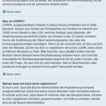
zu Benutzergruppen und so weiter. Wir empfehlen dir eine Anmeldung, da sie
schnell erledigt ist und dir zahlreiche Vorteile bietet.
Nach oben
Was ist COPPA?
COPPA, ausgeschrieben Children’s Online Privacy Protection Act of 1998
(deutsch: Gesetz zum Schutz der Privatsphäre von Kindern im Internet von
1998) ist ein Gesetz in den USA, welches festlegt, dass Websites, die
möglicherweise persönliche Daten von Kindern unter 13 Jahren erheben,
hierzu die Zustimmung der Eltern beziehungsweise des oder der
Erziehungsberechtigten benötigen. Wenn du dir unsicher bist, ob dies auf dich
oder die Website, auf der du dich zu registrieren versuchst, zutrifft, ziehe einen
rechtlichen Beistand zu Rate. Bitte beachte, dass phpBB Limited und der
Besitzer dieses Boards keine Rechtsberatung anbieten kann und nicht die
Anlaufstelle für Rechtsangelegenheiten jeglicher Art ist; außer solchen, die
unter der Frage „An wen soll ich mich wenden, falls es Beschwerden oder
juristische Anfragen zu diesem Forum gibt?“ behandelt werden.
Nach oben
Warum kann ich mich nicht registrieren?
Es kann sein, dass die Board-Administration die Registrierung komplett
ausgeschaltet hat, damit sich keine neuen Benutzer mehr anmelden können.
Es könnte auch sein, dass deine IP-Adresse oder der Benutzername, mit dem
du dich registrieren möchtest, gesperrt wurden. Um Hilfe zu erhalten, wende
dich an die Board-Administration.