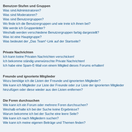
Benutzer-Stufen und Gruppen
Was sind Administratoren?
y
Was sind Moderatoren?
Was sind Benutzergruppen?
Wo finde ich die Benutzergruppen und wie trete ich ihnen bei?
Wie werde ich Gruppenleiter?
V
Weshalb werden verschiedene Benutzergruppen farbig dargestellt?
Was ist eine Hauptgruppe?
Was bedeutet der „Das Team“-Link auf der Startseite?
i
Private Nachrichten
Ich kann keine Privaten Nachrichten verschicken!
Ich bekomme ständig unerwünschte Private Nachrichten!
d
Ich habe eine Spam-E-Mail von einem Mitglied dieses Forums erhalten!
Freunde und ignorierte Mitglieder
Wozu benötige ich die Listen der Freunde und ignorierten Mitglieder?
e
Wie kann ich Mitglieder zur Liste der Freunde oder zur Liste der ignorierten Mitglieder
hinzufügen oder diese wieder aus den Listen entfernen?
o
Die Foren durchsuchen
Wie kann ich ein Forum oder mehrere Foren durchsuchen?
Weshalb erhalte ich bei der Suche keine Ergebnisse?
Warum bekomme ich bei der Suche eine leere Seite?
Wie kann ich nach Mitgliedern suchen?
Wie kann ich meine eigenen Beiträge und Themen finden?