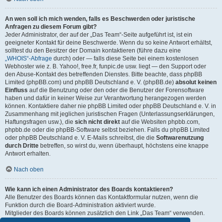
An wen soll ich mich wenden, falls es Beschwerden oder juristische
Anfragen zu diesem Forum gibt?
Jeder Administrator, der auf der „Das Team“-Seite aufgeführt ist, ist ein
geeigneter Kontakt für deine Beschwerde. Wenn du so keine Antwort erhältst,
solltest du den Besitzer der Domain kontaktieren (führe dazu eine
„WHOIS“-Abfrage
durch) oder — falls diese Seite bei einem kostenlosen
Webhoster wie z. B. Yahoo!, free.fr, funpic.de usw. liegt — den Support oder
den Abuse-Kontakt des betreffenden Dienstes. Bitte beachte, dass phpBB
Limited (phpBB.com) und phpBB Deutschland e. V. (phpBB.de)
absolut keinen
Einfluss
auf die Benutzung oder den oder die Benutzer der Forensoftware
haben und dafür in keiner Weise zur Verantwortung herangezogen werden
können. Kontaktiere daher nie phpBB Limited oder phpBB Deutschland e. V. in
Zusammenhang mit jeglichen juristischen Fragen (Unterlassungserklärungen,
Haftungsfragen usw.), die
sich nicht direkt
auf die Websiten phpbb.com,
phpbb.de oder die phpBB-Software selbst beziehen. Falls du phpBB Limited
oder phpBB Deutschland e. V. E-Mails schreibst, die die
Softwarenutzung
durch Dritte
betreffen, so wirst du, wenn überhaupt, höchstens eine knappe
Antwort erhalten.
Nach oben
Wie kann ich einen Administrator des Boards kontaktieren?
Alle Benutzer des Boards können das Kontaktformular nutzen, wenn die
Funktion durch die Board-Administration aktiviert wurde.
Mitglieder des Boards können zusätzlich den Link „Das Team“ verwenden.