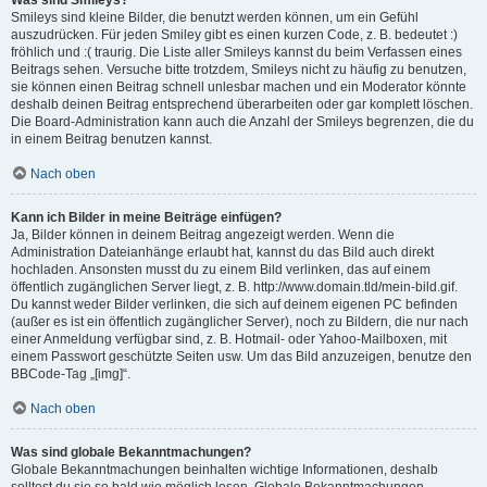
Was sind Smileys?
Smileys sind kleine Bilder, die benutzt werden können, um ein Gefühl
auszudrücken. Für jeden Smiley gibt es einen kurzen Code, z. B. bedeutet :)
fröhlich und :( traurig. Die Liste aller Smileys kannst du beim Verfassen eines
Beitrags sehen. Versuche bitte trotzdem, Smileys nicht zu häufig zu benutzen,
sie können einen Beitrag schnell unlesbar machen und ein Moderator könnte
deshalb deinen Beitrag entsprechend überarbeiten oder gar komplett löschen.
Die Board-Administration kann auch die Anzahl der Smileys begrenzen, die du
in einem Beitrag benutzen kannst.
Nach oben
Kann ich Bilder in meine Beiträge einfügen?
Ja, Bilder können in deinem Beitrag angezeigt werden. Wenn die
Administration Dateianhänge erlaubt hat, kannst du das Bild auch direkt
hochladen. Ansonsten musst du zu einem Bild verlinken, das auf einem
öffentlich zugänglichen Server liegt, z. B. http://www.domain.tld/mein-bild.gif.
Du kannst weder Bilder verlinken, die sich auf deinem eigenen PC befinden
(außer es ist ein öffentlich zugänglicher Server), noch zu Bildern, die nur nach
einer Anmeldung verfügbar sind, z. B. Hotmail- oder Yahoo-Mailboxen, mit
einem Passwort geschützte Seiten usw. Um das Bild anzuzeigen, benutze den
BBCode-Tag „[img]“.
Nach oben
Was sind globale Bekanntmachungen?
Globale Bekanntmachungen beinhalten wichtige Informationen, deshalb