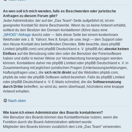
An wen soll ich mich wenden, falls es Beschwerden oder juristische
Anfragen zu diesem Forum gibt?
Jeder Administrator, der auf der „Das Team“-Seite aufgeführt ist, ist ein
geeigneter Kontakt für deine Beschwerde. Wenn du so keine Antwort erhältst,
solltest du den Besitzer der Domain kontaktieren (führe dazu eine
„WHOIS“-Abfrage
durch) oder — falls diese Seite bei einem kostenlosen
Webhoster wie z. B. Yahoo!, free.fr, funpic.de usw. liegt — den Support oder
den Abuse-Kontakt des betreffenden Dienstes. Bitte beachte, dass phpBB
Limited (phpBB.com) und phpBB Deutschland e. V. (phpBB.de)
absolut keinen
Einfluss
auf die Benutzung oder den oder die Benutzer der Forensoftware
haben und dafür in keiner Weise zur Verantwortung herangezogen werden
können. Kontaktiere daher nie phpBB Limited oder phpBB Deutschland e. V. in
Zusammenhang mit jeglichen juristischen Fragen (Unterlassungserklärungen,
Haftungsfragen usw.), die
sich nicht direkt
auf die Websiten phpbb.com,
phpbb.de oder die phpBB-Software selbst beziehen. Falls du phpBB Limited
oder phpBB Deutschland e. V. E-Mails schreibst, die die
Softwarenutzung
durch Dritte
betreffen, so wirst du, wenn überhaupt, höchstens eine knappe
Antwort erhalten.
Nach oben
Wie kann ich einen Administrator des Boards kontaktieren?
Alle Benutzer des Boards können das Kontaktformular nutzen, wenn die
Funktion durch die Board-Administration aktiviert wurde.
Mitglieder des Boards können zusätzlich den Link „Das Team“ verwenden.