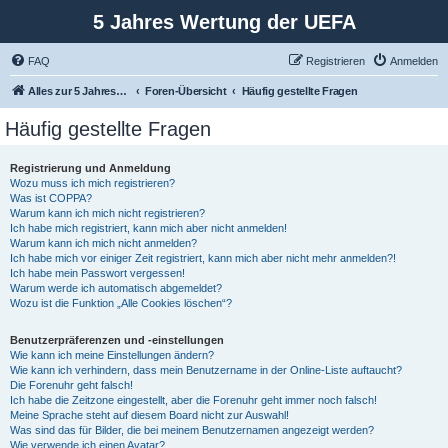
5 Jahres Wertung der UEFA
FAQ
Registrieren
Anmelden
Alles zur 5 Jahreswertung / Tabelle der UEFA mit vielen Statistiken.
Foren-Übersicht
Häufig gestellte Fragen
Häufig gestellte Fragen
Registrierung und Anmeldung
Wozu muss ich mich registrieren?
Was ist COPPA?
Warum kann ich mich nicht registrieren?
Ich habe mich registriert, kann mich aber nicht anmelden!
Warum kann ich mich nicht anmelden?
Ich habe mich vor einiger Zeit registriert, kann mich aber nicht mehr anmelden?!
Ich habe mein Passwort vergessen!
Warum werde ich automatisch abgemeldet?
Wozu ist die Funktion „Alle Cookies löschen“?
Benutzerpräferenzen und -einstellungen
Wie kann ich meine Einstellungen ändern?
Wie kann ich verhindern, dass mein Benutzername in der Online-Liste auftaucht?
Die Forenuhr geht falsch!
Ich habe die Zeitzone eingestellt, aber die Forenuhr geht immer noch falsch!
Meine Sprache steht auf diesem Board nicht zur Auswahl!
Was sind das für Bilder, die bei meinem Benutzernamen angezeigt werden?
Wie verwende ich einen Avatar?