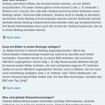
Was sind Smileys?
Smileys sind kleine Bilder, die benutzt werden können, um ein Gefühl
auszudrücken. Für jeden Smiley gibt es einen kurzen Code, z. B. bedeutet :)
fröhlich und :( traurig. Die Liste aller Smileys kannst du beim Verfassen eines
Beitrags sehen. Versuche bitte trotzdem, Smileys nicht zu häufig zu benutzen,
sie können einen Beitrag schnell unlesbar machen und ein Moderator könnte
deshalb deinen Beitrag entsprechend überarbeiten oder gar komplett löschen.
Die Board-Administration kann auch die Anzahl der Smileys begrenzen, die du
in einem Beitrag benutzen kannst.
Nach oben
Kann ich Bilder in meine Beiträge einfügen?
Ja, Bilder können in deinem Beitrag angezeigt werden. Wenn die
Administration Dateianhänge erlaubt hat, kannst du das Bild auch direkt
hochladen. Ansonsten musst du zu einem Bild verlinken, das auf einem
öffentlich zugänglichen Server liegt, z. B. http://www.domain.tld/mein-bild.gif.
Du kannst weder Bilder verlinken, die sich auf deinem eigenen PC befinden
(außer es ist ein öffentlich zugänglicher Server), noch zu Bildern, die nur nach
einer Anmeldung verfügbar sind, z. B. Hotmail- oder Yahoo-Mailboxen, mit
einem Passwort geschützte Seiten usw. Um das Bild anzuzeigen, benutze den
BBCode-Tag „[img]“.
Nach oben
Was sind globale Bekanntmachungen?
Globale Bekanntmachungen beinhalten wichtige Informationen, deshalb