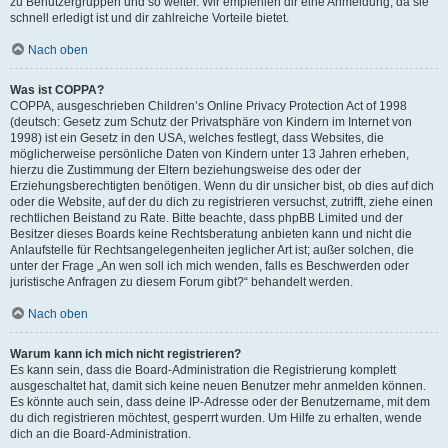
zu Benutzergruppen und so weiter. Wir empfehlen dir eine Anmeldung, da sie
schnell erledigt ist und dir zahlreiche Vorteile bietet.
Nach oben
Was ist COPPA?
COPPA, ausgeschrieben Children’s Online Privacy Protection Act of 1998
(deutsch: Gesetz zum Schutz der Privatsphäre von Kindern im Internet von
1998) ist ein Gesetz in den USA, welches festlegt, dass Websites, die
möglicherweise persönliche Daten von Kindern unter 13 Jahren erheben,
hierzu die Zustimmung der Eltern beziehungsweise des oder der
Erziehungsberechtigten benötigen. Wenn du dir unsicher bist, ob dies auf dich
oder die Website, auf der du dich zu registrieren versuchst, zutrifft, ziehe einen
rechtlichen Beistand zu Rate. Bitte beachte, dass phpBB Limited und der
Besitzer dieses Boards keine Rechtsberatung anbieten kann und nicht die
Anlaufstelle für Rechtsangelegenheiten jeglicher Art ist; außer solchen, die
unter der Frage „An wen soll ich mich wenden, falls es Beschwerden oder
juristische Anfragen zu diesem Forum gibt?“ behandelt werden.
Nach oben
Warum kann ich mich nicht registrieren?
Es kann sein, dass die Board-Administration die Registrierung komplett
ausgeschaltet hat, damit sich keine neuen Benutzer mehr anmelden können.
Es könnte auch sein, dass deine IP-Adresse oder der Benutzername, mit dem
du dich registrieren möchtest, gesperrt wurden. Um Hilfe zu erhalten, wende
dich an die Board-Administration.