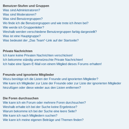
Benutzer-Stufen und Gruppen
Was sind Administratoren?
y
Was sind Moderatoren?
Was sind Benutzergruppen?
Wo finde ich die Benutzergruppen und wie trete ich ihnen bei?
Wie werde ich Gruppenleiter?
V
Weshalb werden verschiedene Benutzergruppen farbig dargestellt?
Was ist eine Hauptgruppe?
Was bedeutet der „Das Team“-Link auf der Startseite?
i
Private Nachrichten
Ich kann keine Privaten Nachrichten verschicken!
Ich bekomme ständig unerwünschte Private Nachrichten!
d
Ich habe eine Spam-E-Mail von einem Mitglied dieses Forums erhalten!
Freunde und ignorierte Mitglieder
Wozu benötige ich die Listen der Freunde und ignorierten Mitglieder?
e
Wie kann ich Mitglieder zur Liste der Freunde oder zur Liste der ignorierten Mitglieder
hinzufügen oder diese wieder aus den Listen entfernen?
o
Die Foren durchsuchen
Wie kann ich ein Forum oder mehrere Foren durchsuchen?
Weshalb erhalte ich bei der Suche keine Ergebnisse?
Warum bekomme ich bei der Suche eine leere Seite?
Wie kann ich nach Mitgliedern suchen?
Wie kann ich meine eigenen Beiträge und Themen finden?