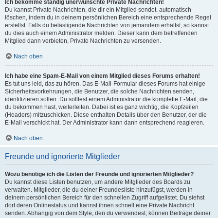
Ich bekomme ständig unerwünschte Private Nachrichten!
Du kannst Private Nachrichten, die dir ein Mitglied sendet, automatisch
löschen, indem du in deinem persönlichen Bereich eine entsprechende Regel
erstellst. Falls du belästigende Nachrichten von jemandem erhältst, so kannst
du dies auch einem Administrator melden. Dieser kann dem betreffenden
Mitglied dann verbieten, Private Nachrichten zu versenden.
Nach oben
Ich habe eine Spam-E-Mail von einem Mitglied dieses Forums erhalten!
Es tut uns leid, das zu hören. Das E-Mail-Formular dieses Forums hat einige
Sicherheitsvorkehrungen, die Benutzer, die solche Nachrichten senden,
identifizieren sollen. Du solltest einem Administrator die komplette E-Mail, die
du bekommen hast, weiterleiten. Dabei ist es ganz wichtig, die Kopfzeilen
(Headers) mitzuschicken. Diese enthalten Details über den Benutzer, der die
E-Mail verschickt hat. Der Administrator kann dann entsprechend reagieren.
Nach oben
Freunde und ignorierte Mitglieder
Wozu benötige ich die Listen der Freunde und ignorierten Mitglieder?
Du kannst diese Listen benutzen, um andere Mitglieder des Boards zu
verwalten. Mitglieder, die du deiner Freundesliste hinzufügst, werden in
deinem persönlichen Bereich für den schnellen Zugriff aufgelistet. Du siehst
dort deren Onlinestatus und kannst ihnen schnell eine Private Nachricht
senden. Abhängig von dem Style, den du verwendest, können Beiträge deiner