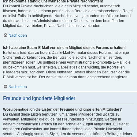
Ich bekomme ständig unerwünschte Private Nachrichten!
Du kannst Private Nachrichten, die dir ein Mitglied sendet, automatisch
löschen, indem du in deinem persönlichen Bereich eine entsprechende Regel
erstellst. Falls du belästigende Nachrichten von jemandem erhältst, so kannst
du dies auch einem Administrator melden. Dieser kann dem betreffenden
Mitglied dann verbieten, Private Nachrichten zu versenden.
Nach oben
Ich habe eine Spam-E-Mail von einem Mitglied dieses Forums erhalten!
Es tut uns leid, das zu hören. Das E-Mail-Formular dieses Forums hat einige
Sicherheitsvorkehrungen, die Benutzer, die solche Nachrichten senden,
identifizieren sollen. Du solltest einem Administrator die komplette E-Mail, die
du bekommen hast, weiterleiten. Dabei ist es ganz wichtig, die Kopfzeilen
(Headers) mitzuschicken. Diese enthalten Details über den Benutzer, der die
E-Mail verschickt hat. Der Administrator kann dann entsprechend reagieren.
Nach oben
Freunde und ignorierte Mitglieder
Wozu benötige ich die Listen der Freunde und ignorierten Mitglieder?
Du kannst diese Listen benutzen, um andere Mitglieder des Boards zu
verwalten. Mitglieder, die du deiner Freundesliste hinzufügst, werden in
deinem persönlichen Bereich für den schnellen Zugriff aufgelistet. Du siehst
dort deren Onlinestatus und kannst ihnen schnell eine Private Nachricht
senden. Abhängig von dem Style, den du verwendest, können Beiträge deiner