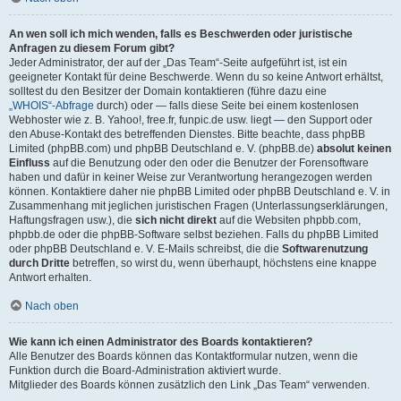
An wen soll ich mich wenden, falls es Beschwerden oder juristische
Anfragen zu diesem Forum gibt?
Jeder Administrator, der auf der „Das Team“-Seite aufgeführt ist, ist ein
geeigneter Kontakt für deine Beschwerde. Wenn du so keine Antwort erhältst,
solltest du den Besitzer der Domain kontaktieren (führe dazu eine
„WHOIS“-Abfrage
durch) oder — falls diese Seite bei einem kostenlosen
Webhoster wie z. B. Yahoo!, free.fr, funpic.de usw. liegt — den Support oder
den Abuse-Kontakt des betreffenden Dienstes. Bitte beachte, dass phpBB
Limited (phpBB.com) und phpBB Deutschland e. V. (phpBB.de)
absolut keinen
Einfluss
auf die Benutzung oder den oder die Benutzer der Forensoftware
haben und dafür in keiner Weise zur Verantwortung herangezogen werden
können. Kontaktiere daher nie phpBB Limited oder phpBB Deutschland e. V. in
Zusammenhang mit jeglichen juristischen Fragen (Unterlassungserklärungen,
Haftungsfragen usw.), die
sich nicht direkt
auf die Websiten phpbb.com,
phpbb.de oder die phpBB-Software selbst beziehen. Falls du phpBB Limited
oder phpBB Deutschland e. V. E-Mails schreibst, die die
Softwarenutzung
durch Dritte
betreffen, so wirst du, wenn überhaupt, höchstens eine knappe
Antwort erhalten.
Nach oben
Wie kann ich einen Administrator des Boards kontaktieren?
Alle Benutzer des Boards können das Kontaktformular nutzen, wenn die
Funktion durch die Board-Administration aktiviert wurde.
Mitglieder des Boards können zusätzlich den Link „Das Team“ verwenden.