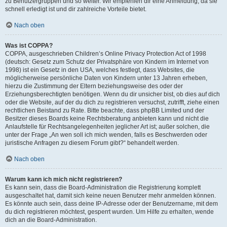
zu Benutzergruppen und so weiter. Wir empfehlen dir eine Anmeldung, da sie
schnell erledigt ist und dir zahlreiche Vorteile bietet.
Nach oben
Was ist COPPA?
COPPA, ausgeschrieben Children’s Online Privacy Protection Act of 1998
(deutsch: Gesetz zum Schutz der Privatsphäre von Kindern im Internet von
1998) ist ein Gesetz in den USA, welches festlegt, dass Websites, die
möglicherweise persönliche Daten von Kindern unter 13 Jahren erheben,
hierzu die Zustimmung der Eltern beziehungsweise des oder der
Erziehungsberechtigten benötigen. Wenn du dir unsicher bist, ob dies auf dich
oder die Website, auf der du dich zu registrieren versuchst, zutrifft, ziehe einen
rechtlichen Beistand zu Rate. Bitte beachte, dass phpBB Limited und der
Besitzer dieses Boards keine Rechtsberatung anbieten kann und nicht die
Anlaufstelle für Rechtsangelegenheiten jeglicher Art ist; außer solchen, die
unter der Frage „An wen soll ich mich wenden, falls es Beschwerden oder
juristische Anfragen zu diesem Forum gibt?“ behandelt werden.
Nach oben
Warum kann ich mich nicht registrieren?
Es kann sein, dass die Board-Administration die Registrierung komplett
ausgeschaltet hat, damit sich keine neuen Benutzer mehr anmelden können.
Es könnte auch sein, dass deine IP-Adresse oder der Benutzername, mit dem
du dich registrieren möchtest, gesperrt wurden. Um Hilfe zu erhalten, wende
dich an die Board-Administration.