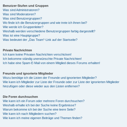
Benutzer-Stufen und Gruppen
Was sind Administratoren?
y
Was sind Moderatoren?
Was sind Benutzergruppen?
Wo finde ich die Benutzergruppen und wie trete ich ihnen bei?
Wie werde ich Gruppenleiter?
V
Weshalb werden verschiedene Benutzergruppen farbig dargestellt?
Was ist eine Hauptgruppe?
Was bedeutet der „Das Team“-Link auf der Startseite?
i
Private Nachrichten
Ich kann keine Privaten Nachrichten verschicken!
Ich bekomme ständig unerwünschte Private Nachrichten!
d
Ich habe eine Spam-E-Mail von einem Mitglied dieses Forums erhalten!
Freunde und ignorierte Mitglieder
Wozu benötige ich die Listen der Freunde und ignorierten Mitglieder?
e
Wie kann ich Mitglieder zur Liste der Freunde oder zur Liste der ignorierten Mitglieder
hinzufügen oder diese wieder aus den Listen entfernen?
o
Die Foren durchsuchen
Wie kann ich ein Forum oder mehrere Foren durchsuchen?
Weshalb erhalte ich bei der Suche keine Ergebnisse?
Warum bekomme ich bei der Suche eine leere Seite?
Wie kann ich nach Mitgliedern suchen?
Wie kann ich meine eigenen Beiträge und Themen finden?