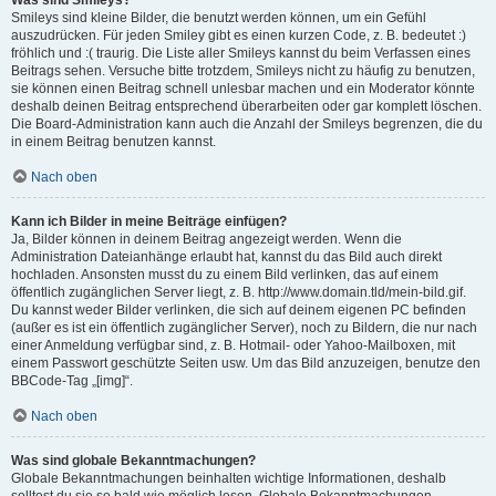
Was sind Smileys?
Smileys sind kleine Bilder, die benutzt werden können, um ein Gefühl
auszudrücken. Für jeden Smiley gibt es einen kurzen Code, z. B. bedeutet :)
fröhlich und :( traurig. Die Liste aller Smileys kannst du beim Verfassen eines
Beitrags sehen. Versuche bitte trotzdem, Smileys nicht zu häufig zu benutzen,
sie können einen Beitrag schnell unlesbar machen und ein Moderator könnte
deshalb deinen Beitrag entsprechend überarbeiten oder gar komplett löschen.
Die Board-Administration kann auch die Anzahl der Smileys begrenzen, die du
in einem Beitrag benutzen kannst.
Nach oben
Kann ich Bilder in meine Beiträge einfügen?
Ja, Bilder können in deinem Beitrag angezeigt werden. Wenn die
Administration Dateianhänge erlaubt hat, kannst du das Bild auch direkt
hochladen. Ansonsten musst du zu einem Bild verlinken, das auf einem
öffentlich zugänglichen Server liegt, z. B. http://www.domain.tld/mein-bild.gif.
Du kannst weder Bilder verlinken, die sich auf deinem eigenen PC befinden
(außer es ist ein öffentlich zugänglicher Server), noch zu Bildern, die nur nach
einer Anmeldung verfügbar sind, z. B. Hotmail- oder Yahoo-Mailboxen, mit
einem Passwort geschützte Seiten usw. Um das Bild anzuzeigen, benutze den
BBCode-Tag „[img]“.
Nach oben
Was sind globale Bekanntmachungen?
Globale Bekanntmachungen beinhalten wichtige Informationen, deshalb