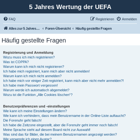
5 Jahres Wertung der UEFA
FAQ
Registrieren
Anmelden
Alles zur 5 Jahreswertung / Tabelle der UEFA mit vielen Statistiken.
Foren-Übersicht
Häufig gestellte Fragen
Häufig gestellte Fragen
Registrierung und Anmeldung
Wozu muss ich mich registrieren?
Was ist COPPA?
Warum kann ich mich nicht registrieren?
Ich habe mich registriert, kann mich aber nicht anmelden!
Warum kann ich mich nicht anmelden?
Ich habe mich vor einiger Zeit registriert, kann mich aber nicht mehr anmelden?!
Ich habe mein Passwort vergessen!
Warum werde ich automatisch abgemeldet?
Wozu ist die Funktion „Alle Cookies löschen“?
Benutzerpräferenzen und -einstellungen
Wie kann ich meine Einstellungen ändern?
Wie kann ich verhindern, dass mein Benutzername in der Online-Liste auftaucht?
Die Forenuhr geht falsch!
Ich habe die Zeitzone eingestellt, aber die Forenuhr geht immer noch falsch!
Meine Sprache steht auf diesem Board nicht zur Auswahl!
Was sind das für Bilder, die bei meinem Benutzernamen angezeigt werden?
Wie verwende ich einen Avatar?