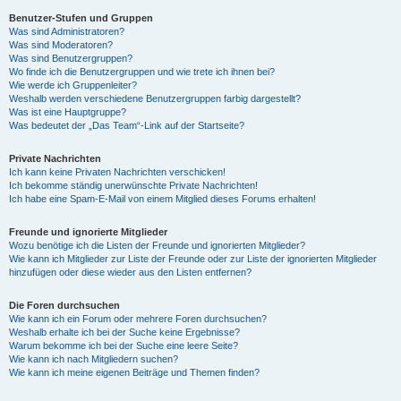
Benutzer-Stufen und Gruppen
Was sind Administratoren?
y
Was sind Moderatoren?
Was sind Benutzergruppen?
Wo finde ich die Benutzergruppen und wie trete ich ihnen bei?
Wie werde ich Gruppenleiter?
V
Weshalb werden verschiedene Benutzergruppen farbig dargestellt?
Was ist eine Hauptgruppe?
Was bedeutet der „Das Team“-Link auf der Startseite?
i
Private Nachrichten
Ich kann keine Privaten Nachrichten verschicken!
Ich bekomme ständig unerwünschte Private Nachrichten!
d
Ich habe eine Spam-E-Mail von einem Mitglied dieses Forums erhalten!
Freunde und ignorierte Mitglieder
Wozu benötige ich die Listen der Freunde und ignorierten Mitglieder?
e
Wie kann ich Mitglieder zur Liste der Freunde oder zur Liste der ignorierten Mitglieder
hinzufügen oder diese wieder aus den Listen entfernen?
o
Die Foren durchsuchen
Wie kann ich ein Forum oder mehrere Foren durchsuchen?
Weshalb erhalte ich bei der Suche keine Ergebnisse?
Warum bekomme ich bei der Suche eine leere Seite?
Wie kann ich nach Mitgliedern suchen?
Wie kann ich meine eigenen Beiträge und Themen finden?