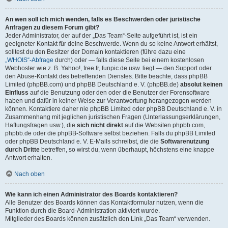
An wen soll ich mich wenden, falls es Beschwerden oder juristische
Anfragen zu diesem Forum gibt?
Jeder Administrator, der auf der „Das Team“-Seite aufgeführt ist, ist ein
geeigneter Kontakt für deine Beschwerde. Wenn du so keine Antwort erhältst,
solltest du den Besitzer der Domain kontaktieren (führe dazu eine
„WHOIS“-Abfrage
durch) oder — falls diese Seite bei einem kostenlosen
Webhoster wie z. B. Yahoo!, free.fr, funpic.de usw. liegt — den Support oder
den Abuse-Kontakt des betreffenden Dienstes. Bitte beachte, dass phpBB
Limited (phpBB.com) und phpBB Deutschland e. V. (phpBB.de)
absolut keinen
Einfluss
auf die Benutzung oder den oder die Benutzer der Forensoftware
haben und dafür in keiner Weise zur Verantwortung herangezogen werden
können. Kontaktiere daher nie phpBB Limited oder phpBB Deutschland e. V. in
Zusammenhang mit jeglichen juristischen Fragen (Unterlassungserklärungen,
Haftungsfragen usw.), die
sich nicht direkt
auf die Websiten phpbb.com,
phpbb.de oder die phpBB-Software selbst beziehen. Falls du phpBB Limited
oder phpBB Deutschland e. V. E-Mails schreibst, die die
Softwarenutzung
durch Dritte
betreffen, so wirst du, wenn überhaupt, höchstens eine knappe
Antwort erhalten.
Nach oben
Wie kann ich einen Administrator des Boards kontaktieren?
Alle Benutzer des Boards können das Kontaktformular nutzen, wenn die
Funktion durch die Board-Administration aktiviert wurde.
Mitglieder des Boards können zusätzlich den Link „Das Team“ verwenden.