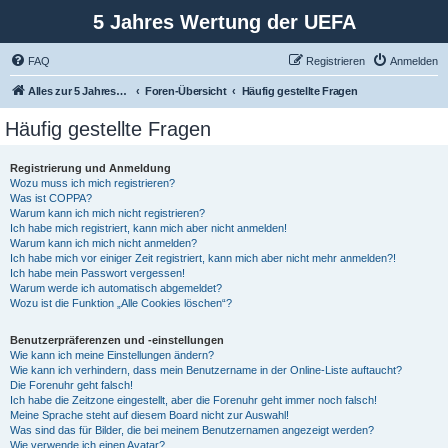
5 Jahres Wertung der UEFA
FAQ
Registrieren
Anmelden
Alles zur 5 Jahreswertung / Tabelle der UEFA mit vielen Statistiken.
Foren-Übersicht
Häufig gestellte Fragen
Häufig gestellte Fragen
Registrierung und Anmeldung
Wozu muss ich mich registrieren?
Was ist COPPA?
Warum kann ich mich nicht registrieren?
Ich habe mich registriert, kann mich aber nicht anmelden!
Warum kann ich mich nicht anmelden?
Ich habe mich vor einiger Zeit registriert, kann mich aber nicht mehr anmelden?!
Ich habe mein Passwort vergessen!
Warum werde ich automatisch abgemeldet?
Wozu ist die Funktion „Alle Cookies löschen“?
Benutzerpräferenzen und -einstellungen
Wie kann ich meine Einstellungen ändern?
Wie kann ich verhindern, dass mein Benutzername in der Online-Liste auftaucht?
Die Forenuhr geht falsch!
Ich habe die Zeitzone eingestellt, aber die Forenuhr geht immer noch falsch!
Meine Sprache steht auf diesem Board nicht zur Auswahl!
Was sind das für Bilder, die bei meinem Benutzernamen angezeigt werden?
Wie verwende ich einen Avatar?