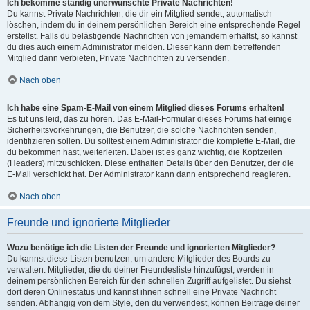
Ich bekomme ständig unerwünschte Private Nachrichten!
Du kannst Private Nachrichten, die dir ein Mitglied sendet, automatisch
löschen, indem du in deinem persönlichen Bereich eine entsprechende Regel
erstellst. Falls du belästigende Nachrichten von jemandem erhältst, so kannst
du dies auch einem Administrator melden. Dieser kann dem betreffenden
Mitglied dann verbieten, Private Nachrichten zu versenden.
Nach oben
Ich habe eine Spam-E-Mail von einem Mitglied dieses Forums erhalten!
Es tut uns leid, das zu hören. Das E-Mail-Formular dieses Forums hat einige
Sicherheitsvorkehrungen, die Benutzer, die solche Nachrichten senden,
identifizieren sollen. Du solltest einem Administrator die komplette E-Mail, die
du bekommen hast, weiterleiten. Dabei ist es ganz wichtig, die Kopfzeilen
(Headers) mitzuschicken. Diese enthalten Details über den Benutzer, der die
E-Mail verschickt hat. Der Administrator kann dann entsprechend reagieren.
Nach oben
Freunde und ignorierte Mitglieder
Wozu benötige ich die Listen der Freunde und ignorierten Mitglieder?
Du kannst diese Listen benutzen, um andere Mitglieder des Boards zu
verwalten. Mitglieder, die du deiner Freundesliste hinzufügst, werden in
deinem persönlichen Bereich für den schnellen Zugriff aufgelistet. Du siehst
dort deren Onlinestatus und kannst ihnen schnell eine Private Nachricht
senden. Abhängig von dem Style, den du verwendest, können Beiträge deiner