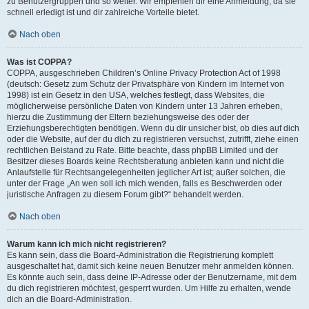
zu Benutzergruppen und so weiter. Wir empfehlen dir eine Anmeldung, da sie
schnell erledigt ist und dir zahlreiche Vorteile bietet.
Nach oben
Was ist COPPA?
COPPA, ausgeschrieben Children’s Online Privacy Protection Act of 1998
(deutsch: Gesetz zum Schutz der Privatsphäre von Kindern im Internet von
1998) ist ein Gesetz in den USA, welches festlegt, dass Websites, die
möglicherweise persönliche Daten von Kindern unter 13 Jahren erheben,
hierzu die Zustimmung der Eltern beziehungsweise des oder der
Erziehungsberechtigten benötigen. Wenn du dir unsicher bist, ob dies auf dich
oder die Website, auf der du dich zu registrieren versuchst, zutrifft, ziehe einen
rechtlichen Beistand zu Rate. Bitte beachte, dass phpBB Limited und der
Besitzer dieses Boards keine Rechtsberatung anbieten kann und nicht die
Anlaufstelle für Rechtsangelegenheiten jeglicher Art ist; außer solchen, die
unter der Frage „An wen soll ich mich wenden, falls es Beschwerden oder
juristische Anfragen zu diesem Forum gibt?“ behandelt werden.
Nach oben
Warum kann ich mich nicht registrieren?
Es kann sein, dass die Board-Administration die Registrierung komplett
ausgeschaltet hat, damit sich keine neuen Benutzer mehr anmelden können.
Es könnte auch sein, dass deine IP-Adresse oder der Benutzername, mit dem
du dich registrieren möchtest, gesperrt wurden. Um Hilfe zu erhalten, wende
dich an die Board-Administration.