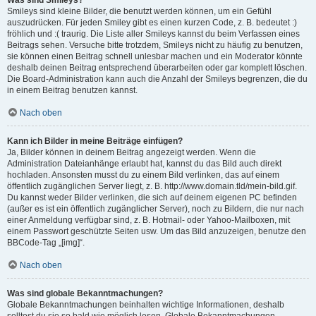
Was sind Smileys?
Smileys sind kleine Bilder, die benutzt werden können, um ein Gefühl
auszudrücken. Für jeden Smiley gibt es einen kurzen Code, z. B. bedeutet :)
fröhlich und :( traurig. Die Liste aller Smileys kannst du beim Verfassen eines
Beitrags sehen. Versuche bitte trotzdem, Smileys nicht zu häufig zu benutzen,
sie können einen Beitrag schnell unlesbar machen und ein Moderator könnte
deshalb deinen Beitrag entsprechend überarbeiten oder gar komplett löschen.
Die Board-Administration kann auch die Anzahl der Smileys begrenzen, die du
in einem Beitrag benutzen kannst.
Nach oben
Kann ich Bilder in meine Beiträge einfügen?
Ja, Bilder können in deinem Beitrag angezeigt werden. Wenn die
Administration Dateianhänge erlaubt hat, kannst du das Bild auch direkt
hochladen. Ansonsten musst du zu einem Bild verlinken, das auf einem
öffentlich zugänglichen Server liegt, z. B. http://www.domain.tld/mein-bild.gif.
Du kannst weder Bilder verlinken, die sich auf deinem eigenen PC befinden
(außer es ist ein öffentlich zugänglicher Server), noch zu Bildern, die nur nach
einer Anmeldung verfügbar sind, z. B. Hotmail- oder Yahoo-Mailboxen, mit
einem Passwort geschützte Seiten usw. Um das Bild anzuzeigen, benutze den
BBCode-Tag „[img]“.
Nach oben
Was sind globale Bekanntmachungen?
Globale Bekanntmachungen beinhalten wichtige Informationen, deshalb