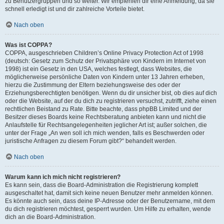
zu Benutzergruppen und so weiter. Wir empfehlen dir eine Anmeldung, da sie
schnell erledigt ist und dir zahlreiche Vorteile bietet.
Nach oben
Was ist COPPA?
COPPA, ausgeschrieben Children’s Online Privacy Protection Act of 1998
(deutsch: Gesetz zum Schutz der Privatsphäre von Kindern im Internet von
1998) ist ein Gesetz in den USA, welches festlegt, dass Websites, die
möglicherweise persönliche Daten von Kindern unter 13 Jahren erheben,
hierzu die Zustimmung der Eltern beziehungsweise des oder der
Erziehungsberechtigten benötigen. Wenn du dir unsicher bist, ob dies auf dich
oder die Website, auf der du dich zu registrieren versuchst, zutrifft, ziehe einen
rechtlichen Beistand zu Rate. Bitte beachte, dass phpBB Limited und der
Besitzer dieses Boards keine Rechtsberatung anbieten kann und nicht die
Anlaufstelle für Rechtsangelegenheiten jeglicher Art ist; außer solchen, die
unter der Frage „An wen soll ich mich wenden, falls es Beschwerden oder
juristische Anfragen zu diesem Forum gibt?“ behandelt werden.
Nach oben
Warum kann ich mich nicht registrieren?
Es kann sein, dass die Board-Administration die Registrierung komplett
ausgeschaltet hat, damit sich keine neuen Benutzer mehr anmelden können.
Es könnte auch sein, dass deine IP-Adresse oder der Benutzername, mit dem
du dich registrieren möchtest, gesperrt wurden. Um Hilfe zu erhalten, wende
dich an die Board-Administration.