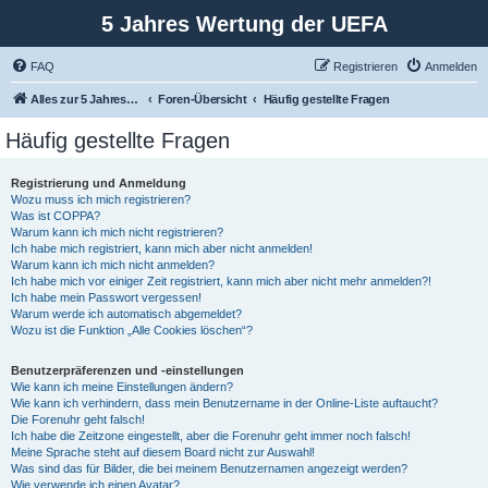
5 Jahres Wertung der UEFA
FAQ
Registrieren
Anmelden
Alles zur 5 Jahreswertung / Tabelle der UEFA mit vielen Statistiken.
Foren-Übersicht
Häufig gestellte Fragen
Häufig gestellte Fragen
Registrierung und Anmeldung
Wozu muss ich mich registrieren?
Was ist COPPA?
Warum kann ich mich nicht registrieren?
Ich habe mich registriert, kann mich aber nicht anmelden!
Warum kann ich mich nicht anmelden?
Ich habe mich vor einiger Zeit registriert, kann mich aber nicht mehr anmelden?!
Ich habe mein Passwort vergessen!
Warum werde ich automatisch abgemeldet?
Wozu ist die Funktion „Alle Cookies löschen“?
Benutzerpräferenzen und -einstellungen
Wie kann ich meine Einstellungen ändern?
Wie kann ich verhindern, dass mein Benutzername in der Online-Liste auftaucht?
Die Forenuhr geht falsch!
Ich habe die Zeitzone eingestellt, aber die Forenuhr geht immer noch falsch!
Meine Sprache steht auf diesem Board nicht zur Auswahl!
Was sind das für Bilder, die bei meinem Benutzernamen angezeigt werden?
Wie verwende ich einen Avatar?