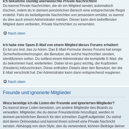
Ich bekomme ständig unerwünschte Private Nachrichten!
Du kannst Private Nachrichten, die dir ein Mitglied sendet, automatisch
löschen, indem du in deinem persönlichen Bereich eine entsprechende Regel
erstellst. Falls du belästigende Nachrichten von jemandem erhältst, so kannst
du dies auch einem Administrator melden. Dieser kann dem betreffenden
Mitglied dann verbieten, Private Nachrichten zu versenden.
Nach oben
Ich habe eine Spam-E-Mail von einem Mitglied dieses Forums erhalten!
Es tut uns leid, das zu hören. Das E-Mail-Formular dieses Forums hat einige
Sicherheitsvorkehrungen, die Benutzer, die solche Nachrichten senden,
identifizieren sollen. Du solltest einem Administrator die komplette E-Mail, die
du bekommen hast, weiterleiten. Dabei ist es ganz wichtig, die Kopfzeilen
(Headers) mitzuschicken. Diese enthalten Details über den Benutzer, der die
E-Mail verschickt hat. Der Administrator kann dann entsprechend reagieren.
Nach oben
Freunde und ignorierte Mitglieder
Wozu benötige ich die Listen der Freunde und ignorierten Mitglieder?
Du kannst diese Listen benutzen, um andere Mitglieder des Boards zu
verwalten. Mitglieder, die du deiner Freundesliste hinzufügst, werden in
deinem persönlichen Bereich für den schnellen Zugriff aufgelistet. Du siehst
dort deren Onlinestatus und kannst ihnen schnell eine Private Nachricht
senden. Abhängig von dem Style, den du verwendest, können Beiträge deiner