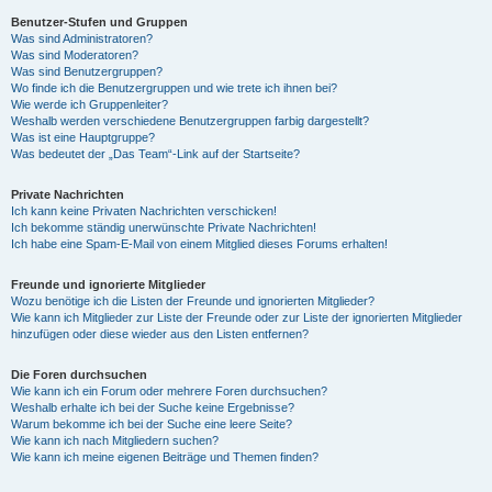
Benutzer-Stufen und Gruppen
Was sind Administratoren?
y
Was sind Moderatoren?
Was sind Benutzergruppen?
Wo finde ich die Benutzergruppen und wie trete ich ihnen bei?
Wie werde ich Gruppenleiter?
V
Weshalb werden verschiedene Benutzergruppen farbig dargestellt?
Was ist eine Hauptgruppe?
Was bedeutet der „Das Team“-Link auf der Startseite?
i
Private Nachrichten
Ich kann keine Privaten Nachrichten verschicken!
Ich bekomme ständig unerwünschte Private Nachrichten!
d
Ich habe eine Spam-E-Mail von einem Mitglied dieses Forums erhalten!
Freunde und ignorierte Mitglieder
Wozu benötige ich die Listen der Freunde und ignorierten Mitglieder?
e
Wie kann ich Mitglieder zur Liste der Freunde oder zur Liste der ignorierten Mitglieder
hinzufügen oder diese wieder aus den Listen entfernen?
o
Die Foren durchsuchen
Wie kann ich ein Forum oder mehrere Foren durchsuchen?
Weshalb erhalte ich bei der Suche keine Ergebnisse?
Warum bekomme ich bei der Suche eine leere Seite?
Wie kann ich nach Mitgliedern suchen?
Wie kann ich meine eigenen Beiträge und Themen finden?