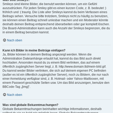
Was sind Smileys?
Smileys sind kleine Bilder, die benutzt werden können, um ein Gefühl
auszudrücken. Für jeden Smiley gibt es einen kurzen Code, z. B. bedeutet :)
fröhlich und :( traurig. Die Liste aller Smileys kannst du beim Verfassen eines
Beitrags sehen. Versuche bitte trotzdem, Smileys nicht zu häufig zu benutzen,
sie können einen Beitrag schnell unlesbar machen und ein Moderator könnte
deshalb deinen Beitrag entsprechend überarbeiten oder gar komplett löschen.
Die Board-Administration kann auch die Anzahl der Smileys begrenzen, die du
in einem Beitrag benutzen kannst.
Nach oben
Kann ich Bilder in meine Beiträge einfügen?
Ja, Bilder können in deinem Beitrag angezeigt werden. Wenn die
Administration Dateianhänge erlaubt hat, kannst du das Bild auch direkt
hochladen. Ansonsten musst du zu einem Bild verlinken, das auf einem
öffentlich zugänglichen Server liegt, z. B. http://www.domain.tld/mein-bild.gif.
Du kannst weder Bilder verlinken, die sich auf deinem eigenen PC befinden
(außer es ist ein öffentlich zugänglicher Server), noch zu Bildern, die nur nach
einer Anmeldung verfügbar sind, z. B. Hotmail- oder Yahoo-Mailboxen, mit
einem Passwort geschützte Seiten usw. Um das Bild anzuzeigen, benutze den
BBCode-Tag „[img]“.
Nach oben
Was sind globale Bekanntmachungen?
Globale Bekanntmachungen beinhalten wichtige Informationen, deshalb