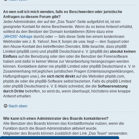
An wen soll ich mich wenden, falls es Beschwerden oder juristische
Anfragen zu diesem Forum gibt?
Jeder Administrator, der auf der „Das Team“-Seite aufgeführt ist, ist ein
geeigneter Kontakt für deine Beschwerde. Wenn du so keine Antwort erhältst,
solltest du den Besitzer der Domain kontaktieren (führe dazu eine
„WHOIS“-Abfrage
durch) oder — falls diese Seite bei einem kostenlosen
Webhoster wie z. B. Yahoo!, free.fr, funpic.de usw. liegt — den Support oder
den Abuse-Kontakt des betreffenden Dienstes. Bitte beachte, dass phpBB
Limited (phpBB.com) und phpBB Deutschland e. V. (phpBB.de)
absolut keinen
Einfluss
auf die Benutzung oder den oder die Benutzer der Forensoftware
haben und dafür in keiner Weise zur Verantwortung herangezogen werden
können. Kontaktiere daher nie phpBB Limited oder phpBB Deutschland e. V. in
Zusammenhang mit jeglichen juristischen Fragen (Unterlassungserklärungen,
Haftungsfragen usw.), die
sich nicht direkt
auf die Websiten phpbb.com,
phpbb.de oder die phpBB-Software selbst beziehen. Falls du phpBB Limited
oder phpBB Deutschland e. V. E-Mails schreibst, die die
Softwarenutzung
durch Dritte
betreffen, so wirst du, wenn überhaupt, höchstens eine knappe
Antwort erhalten.
Nach oben
Wie kann ich einen Administrator des Boards kontaktieren?
Alle Benutzer des Boards können das Kontaktformular nutzen, wenn die
Funktion durch die Board-Administration aktiviert wurde.
Mitglieder des Boards können zusätzlich den Link „Das Team“ verwenden.