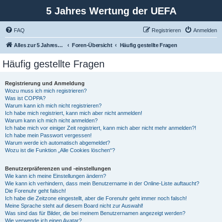
5 Jahres Wertung der UEFA
FAQ
Registrieren
Anmelden
Alles zur 5 Jahreswertung / Tabelle der UEFA mit vielen Statistiken.
Foren-Übersicht
Häufig gestellte Fragen
Häufig gestellte Fragen
Registrierung und Anmeldung
Wozu muss ich mich registrieren?
Was ist COPPA?
Warum kann ich mich nicht registrieren?
Ich habe mich registriert, kann mich aber nicht anmelden!
Warum kann ich mich nicht anmelden?
Ich habe mich vor einiger Zeit registriert, kann mich aber nicht mehr anmelden?!
Ich habe mein Passwort vergessen!
Warum werde ich automatisch abgemeldet?
Wozu ist die Funktion „Alle Cookies löschen“?
Benutzerpräferenzen und -einstellungen
Wie kann ich meine Einstellungen ändern?
Wie kann ich verhindern, dass mein Benutzername in der Online-Liste auftaucht?
Die Forenuhr geht falsch!
Ich habe die Zeitzone eingestellt, aber die Forenuhr geht immer noch falsch!
Meine Sprache steht auf diesem Board nicht zur Auswahl!
Was sind das für Bilder, die bei meinem Benutzernamen angezeigt werden?
Wie verwende ich einen Avatar?