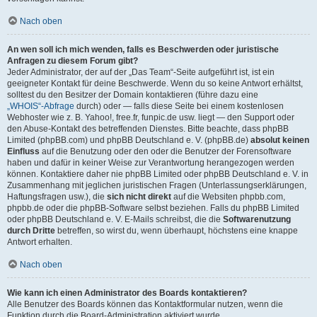
Nach oben
An wen soll ich mich wenden, falls es Beschwerden oder juristische
Anfragen zu diesem Forum gibt?
Jeder Administrator, der auf der „Das Team“-Seite aufgeführt ist, ist ein
geeigneter Kontakt für deine Beschwerde. Wenn du so keine Antwort erhältst,
solltest du den Besitzer der Domain kontaktieren (führe dazu eine
„WHOIS“-Abfrage
durch) oder — falls diese Seite bei einem kostenlosen
Webhoster wie z. B. Yahoo!, free.fr, funpic.de usw. liegt — den Support oder
den Abuse-Kontakt des betreffenden Dienstes. Bitte beachte, dass phpBB
Limited (phpBB.com) und phpBB Deutschland e. V. (phpBB.de)
absolut keinen
Einfluss
auf die Benutzung oder den oder die Benutzer der Forensoftware
haben und dafür in keiner Weise zur Verantwortung herangezogen werden
können. Kontaktiere daher nie phpBB Limited oder phpBB Deutschland e. V. in
Zusammenhang mit jeglichen juristischen Fragen (Unterlassungserklärungen,
Haftungsfragen usw.), die
sich nicht direkt
auf die Websiten phpbb.com,
phpbb.de oder die phpBB-Software selbst beziehen. Falls du phpBB Limited
oder phpBB Deutschland e. V. E-Mails schreibst, die die
Softwarenutzung
durch Dritte
betreffen, so wirst du, wenn überhaupt, höchstens eine knappe
Antwort erhalten.
Nach oben
Wie kann ich einen Administrator des Boards kontaktieren?
Alle Benutzer des Boards können das Kontaktformular nutzen, wenn die
Funktion durch die Board-Administration aktiviert wurde.