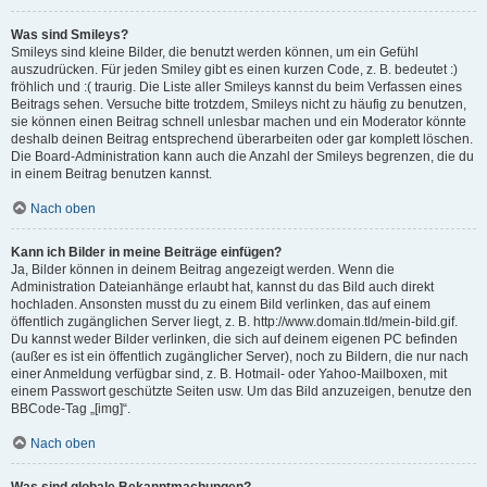
Was sind Smileys?
Smileys sind kleine Bilder, die benutzt werden können, um ein Gefühl
auszudrücken. Für jeden Smiley gibt es einen kurzen Code, z. B. bedeutet :)
fröhlich und :( traurig. Die Liste aller Smileys kannst du beim Verfassen eines
Beitrags sehen. Versuche bitte trotzdem, Smileys nicht zu häufig zu benutzen,
sie können einen Beitrag schnell unlesbar machen und ein Moderator könnte
deshalb deinen Beitrag entsprechend überarbeiten oder gar komplett löschen.
Die Board-Administration kann auch die Anzahl der Smileys begrenzen, die du
in einem Beitrag benutzen kannst.
Nach oben
Kann ich Bilder in meine Beiträge einfügen?
Ja, Bilder können in deinem Beitrag angezeigt werden. Wenn die
Administration Dateianhänge erlaubt hat, kannst du das Bild auch direkt
hochladen. Ansonsten musst du zu einem Bild verlinken, das auf einem
öffentlich zugänglichen Server liegt, z. B. http://www.domain.tld/mein-bild.gif.
Du kannst weder Bilder verlinken, die sich auf deinem eigenen PC befinden
(außer es ist ein öffentlich zugänglicher Server), noch zu Bildern, die nur nach
einer Anmeldung verfügbar sind, z. B. Hotmail- oder Yahoo-Mailboxen, mit
einem Passwort geschützte Seiten usw. Um das Bild anzuzeigen, benutze den
BBCode-Tag „[img]“.
Nach oben