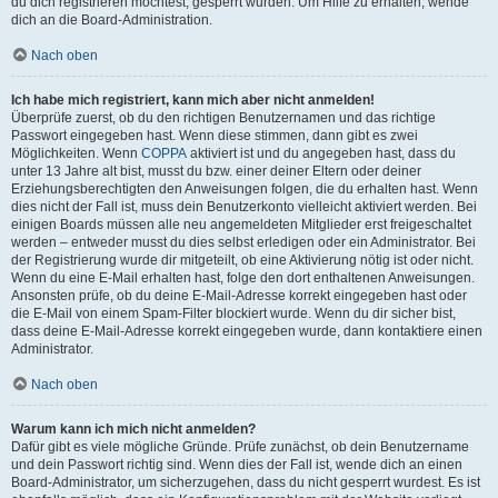
du dich registrieren möchtest, gesperrt wurden. Um Hilfe zu erhalten, wende
dich an die Board-Administration.
Nach oben
Ich habe mich registriert, kann mich aber nicht anmelden!
Überprüfe zuerst, ob du den richtigen Benutzernamen und das richtige
Passwort eingegeben hast. Wenn diese stimmen, dann gibt es zwei
Möglichkeiten. Wenn
COPPA
aktiviert ist und du angegeben hast, dass du
unter 13 Jahre alt bist, musst du bzw. einer deiner Eltern oder deiner
Erziehungsberechtigten den Anweisungen folgen, die du erhalten hast. Wenn
dies nicht der Fall ist, muss dein Benutzerkonto vielleicht aktiviert werden. Bei
einigen Boards müssen alle neu angemeldeten Mitglieder erst freigeschaltet
werden – entweder musst du dies selbst erledigen oder ein Administrator. Bei
der Registrierung wurde dir mitgeteilt, ob eine Aktivierung nötig ist oder nicht.
Wenn du eine E-Mail erhalten hast, folge den dort enthaltenen Anweisungen.
Ansonsten prüfe, ob du deine E-Mail-Adresse korrekt eingegeben hast oder
die E-Mail von einem Spam-Filter blockiert wurde. Wenn du dir sicher bist,
dass deine E-Mail-Adresse korrekt eingegeben wurde, dann kontaktiere einen
Administrator.
Nach oben
Warum kann ich mich nicht anmelden?
Dafür gibt es viele mögliche Gründe. Prüfe zunächst, ob dein Benutzername
und dein Passwort richtig sind. Wenn dies der Fall ist, wende dich an einen
Board-Administrator, um sicherzugehen, dass du nicht gesperrt wurdest. Es ist