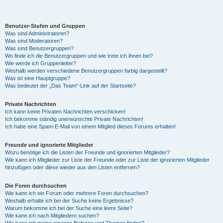
y
Benutzer-Stufen und Gruppen
Was sind Administratoren?
Was sind Moderatoren?
Was sind Benutzergruppen?
V
Wo finde ich die Benutzergruppen und wie trete ich ihnen bei?
Wie werde ich Gruppenleiter?
Weshalb werden verschiedene Benutzergruppen farbig dargestellt?
Was ist eine Hauptgruppe?
i
Was bedeutet der „Das Team“-Link auf der Startseite?
Private Nachrichten
d
Ich kann keine Privaten Nachrichten verschicken!
Ich bekomme ständig unerwünschte Private Nachrichten!
Ich habe eine Spam-E-Mail von einem Mitglied dieses Forums erhalten!
e
Freunde und ignorierte Mitglieder
Wozu benötige ich die Listen der Freunde und ignorierten Mitglieder?
Wie kann ich Mitglieder zur Liste der Freunde oder zur Liste der ignorierten Mitglieder
hinzufügen oder diese wieder aus den Listen entfernen?
o
Die Foren durchsuchen
Wie kann ich ein Forum oder mehrere Foren durchsuchen?
Weshalb erhalte ich bei der Suche keine Ergebnisse?
Warum bekomme ich bei der Suche eine leere Seite?
Wie kann ich nach Mitgliedern suchen?