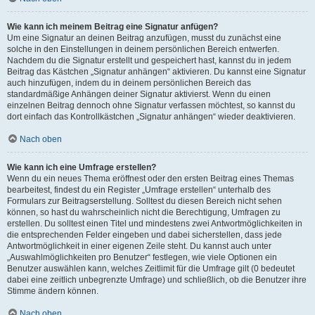
Wie kann ich meinem Beitrag eine Signatur anfügen?
Um eine Signatur an deinen Beitrag anzufügen, musst du zunächst eine
solche in den Einstellungen in deinem persönlichen Bereich entwerfen.
Nachdem du die Signatur erstellt und gespeichert hast, kannst du in jedem
Beitrag das Kästchen „Signatur anhängen“ aktivieren. Du kannst eine Signatur
auch hinzufügen, indem du in deinem persönlichen Bereich das
standardmäßige Anhängen deiner Signatur aktivierst. Wenn du einen
einzelnen Beitrag dennoch ohne Signatur verfassen möchtest, so kannst du
dort einfach das Kontrollkästchen „Signatur anhängen“ wieder deaktivieren.
Nach oben
Wie kann ich eine Umfrage erstellen?
Wenn du ein neues Thema eröffnest oder den ersten Beitrag eines Themas
bearbeitest, findest du ein Register „Umfrage erstellen“ unterhalb des
Formulars zur Beitragserstellung. Solltest du diesen Bereich nicht sehen
können, so hast du wahrscheinlich nicht die Berechtigung, Umfragen zu
erstellen. Du solltest einen Titel und mindestens zwei Antwortmöglichkeiten in
die entsprechenden Felder eingeben und dabei sicherstellen, dass jede
Antwortmöglichkeit in einer eigenen Zeile steht. Du kannst auch unter
„Auswahlmöglichkeiten pro Benutzer“ festlegen, wie viele Optionen ein
Benutzer auswählen kann, welches Zeitlimit für die Umfrage gilt (0 bedeutet
dabei eine zeitlich unbegrenzte Umfrage) und schließlich, ob die Benutzer ihre
Stimme ändern können.
Nach oben