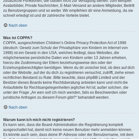
zusätzliche Funktionen, die Gästen nicht zur Verfügung stehen: zum Beispiel
Avatarbilder, Private Nachrichten, E-Mail-Versand an andere Mitglieder, Beitritt
zu Benutzergruppen und so weiter. Wir empfehlen dir eine Anmeldung, da sie
schnell erledigt ist und dir zahlreiche Vorteile bietet.
Nach oben
Was ist COPPA?
COPPA, ausgeschrieben Children’s Online Privacy Protection Act of 1998
(deutsch: Gesetz zum Schutz der Privatsphäre von Kindern im Internet von
1998) ist ein Gesetz in den USA, welches festlegt, dass Websites, die
möglicherweise persönliche Daten von Kindern unter 13 Jahren erheben,
hierzu die Zustimmung der Eltern beziehungsweise des oder der
Erziehungsberechtigten benötigen. Wenn du dir unsicher bist, ob dies auf dich
oder die Website, auf der du dich zu registrieren versuchst, zutrifft, ziehe einen
rechtlichen Beistand zu Rate. Bitte beachte, dass phpBB Limited und der
Besitzer dieses Boards keine Rechtsberatung anbieten kann und nicht die
Anlaufstelle für Rechtsangelegenheiten jeglicher Art ist; außer solchen, die
unter der Frage „An wen soll ich mich wenden, falls es Beschwerden oder
juristische Anfragen zu diesem Forum gibt?“ behandelt werden.
Nach oben
Warum kann ich mich nicht registrieren?
Es kann sein, dass die Board-Administration die Registrierung komplett
ausgeschaltet hat, damit sich keine neuen Benutzer mehr anmelden können.
Es könnte auch sein, dass deine IP-Adresse oder der Benutzername, mit dem