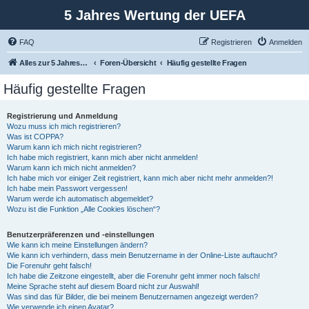
5 Jahres Wertung der UEFA
FAQ
Registrieren
Anmelden
Alles zur 5 Jahreswertung / Tabelle der UEFA mit vielen Statistiken.
Foren-Übersicht
Häufig gestellte Fragen
Häufig gestellte Fragen
Registrierung und Anmeldung
Wozu muss ich mich registrieren?
Was ist COPPA?
Warum kann ich mich nicht registrieren?
Ich habe mich registriert, kann mich aber nicht anmelden!
Warum kann ich mich nicht anmelden?
Ich habe mich vor einiger Zeit registriert, kann mich aber nicht mehr anmelden?!
Ich habe mein Passwort vergessen!
Warum werde ich automatisch abgemeldet?
Wozu ist die Funktion „Alle Cookies löschen“?
Benutzerpräferenzen und -einstellungen
Wie kann ich meine Einstellungen ändern?
Wie kann ich verhindern, dass mein Benutzername in der Online-Liste auftaucht?
Die Forenuhr geht falsch!
Ich habe die Zeitzone eingestellt, aber die Forenuhr geht immer noch falsch!
Meine Sprache steht auf diesem Board nicht zur Auswahl!
Was sind das für Bilder, die bei meinem Benutzernamen angezeigt werden?
Wie verwende ich einen Avatar?