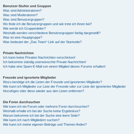
Benutzer-Stufen und Gruppen
Was sind Administratoren?
y
Was sind Moderatoren?
Was sind Benutzergruppen?
Wo finde ich die Benutzergruppen und wie trete ich ihnen bei?
Wie werde ich Gruppenleiter?
V
Weshalb werden verschiedene Benutzergruppen farbig dargestellt?
Was ist eine Hauptgruppe?
Was bedeutet der „Das Team“-Link auf der Startseite?
i
Private Nachrichten
Ich kann keine Privaten Nachrichten verschicken!
Ich bekomme ständig unerwünschte Private Nachrichten!
d
Ich habe eine Spam-E-Mail von einem Mitglied dieses Forums erhalten!
Freunde und ignorierte Mitglieder
Wozu benötige ich die Listen der Freunde und ignorierten Mitglieder?
e
Wie kann ich Mitglieder zur Liste der Freunde oder zur Liste der ignorierten Mitglieder
hinzufügen oder diese wieder aus den Listen entfernen?
o
Die Foren durchsuchen
Wie kann ich ein Forum oder mehrere Foren durchsuchen?
Weshalb erhalte ich bei der Suche keine Ergebnisse?
Warum bekomme ich bei der Suche eine leere Seite?
Wie kann ich nach Mitgliedern suchen?
Wie kann ich meine eigenen Beiträge und Themen finden?