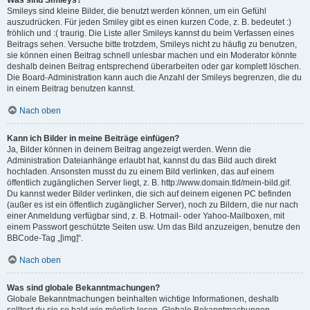
Was sind Smileys?
Smileys sind kleine Bilder, die benutzt werden können, um ein Gefühl
auszudrücken. Für jeden Smiley gibt es einen kurzen Code, z. B. bedeutet :)
fröhlich und :( traurig. Die Liste aller Smileys kannst du beim Verfassen eines
Beitrags sehen. Versuche bitte trotzdem, Smileys nicht zu häufig zu benutzen,
sie können einen Beitrag schnell unlesbar machen und ein Moderator könnte
deshalb deinen Beitrag entsprechend überarbeiten oder gar komplett löschen.
Die Board-Administration kann auch die Anzahl der Smileys begrenzen, die du
in einem Beitrag benutzen kannst.
Nach oben
Kann ich Bilder in meine Beiträge einfügen?
Ja, Bilder können in deinem Beitrag angezeigt werden. Wenn die
Administration Dateianhänge erlaubt hat, kannst du das Bild auch direkt
hochladen. Ansonsten musst du zu einem Bild verlinken, das auf einem
öffentlich zugänglichen Server liegt, z. B. http://www.domain.tld/mein-bild.gif.
Du kannst weder Bilder verlinken, die sich auf deinem eigenen PC befinden
(außer es ist ein öffentlich zugänglicher Server), noch zu Bildern, die nur nach
einer Anmeldung verfügbar sind, z. B. Hotmail- oder Yahoo-Mailboxen, mit
einem Passwort geschützte Seiten usw. Um das Bild anzuzeigen, benutze den
BBCode-Tag „[img]“.
Nach oben
Was sind globale Bekanntmachungen?
Globale Bekanntmachungen beinhalten wichtige Informationen, deshalb