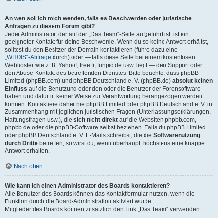
An wen soll ich mich wenden, falls es Beschwerden oder juristische
Anfragen zu diesem Forum gibt?
Jeder Administrator, der auf der „Das Team“-Seite aufgeführt ist, ist ein
geeigneter Kontakt für deine Beschwerde. Wenn du so keine Antwort erhältst,
solltest du den Besitzer der Domain kontaktieren (führe dazu eine
„WHOIS“-Abfrage
durch) oder — falls diese Seite bei einem kostenlosen
Webhoster wie z. B. Yahoo!, free.fr, funpic.de usw. liegt — den Support oder
den Abuse-Kontakt des betreffenden Dienstes. Bitte beachte, dass phpBB
Limited (phpBB.com) und phpBB Deutschland e. V. (phpBB.de)
absolut keinen
Einfluss
auf die Benutzung oder den oder die Benutzer der Forensoftware
haben und dafür in keiner Weise zur Verantwortung herangezogen werden
können. Kontaktiere daher nie phpBB Limited oder phpBB Deutschland e. V. in
Zusammenhang mit jeglichen juristischen Fragen (Unterlassungserklärungen,
Haftungsfragen usw.), die
sich nicht direkt
auf die Websiten phpbb.com,
phpbb.de oder die phpBB-Software selbst beziehen. Falls du phpBB Limited
oder phpBB Deutschland e. V. E-Mails schreibst, die die
Softwarenutzung
durch Dritte
betreffen, so wirst du, wenn überhaupt, höchstens eine knappe
Antwort erhalten.
Nach oben
Wie kann ich einen Administrator des Boards kontaktieren?
Alle Benutzer des Boards können das Kontaktformular nutzen, wenn die
Funktion durch die Board-Administration aktiviert wurde.
Mitglieder des Boards können zusätzlich den Link „Das Team“ verwenden.