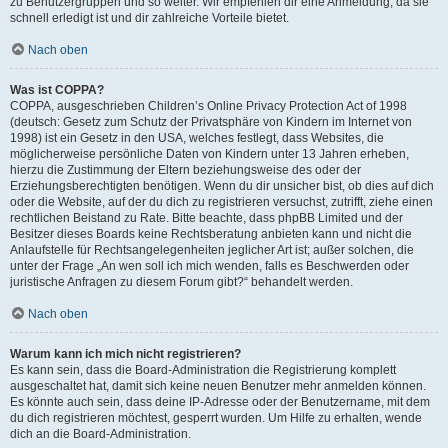
zu Benutzergruppen und so weiter. Wir empfehlen dir eine Anmeldung, da sie
schnell erledigt ist und dir zahlreiche Vorteile bietet.
Nach oben
Was ist COPPA?
COPPA, ausgeschrieben Children’s Online Privacy Protection Act of 1998
(deutsch: Gesetz zum Schutz der Privatsphäre von Kindern im Internet von
1998) ist ein Gesetz in den USA, welches festlegt, dass Websites, die
möglicherweise persönliche Daten von Kindern unter 13 Jahren erheben,
hierzu die Zustimmung der Eltern beziehungsweise des oder der
Erziehungsberechtigten benötigen. Wenn du dir unsicher bist, ob dies auf dich
oder die Website, auf der du dich zu registrieren versuchst, zutrifft, ziehe einen
rechtlichen Beistand zu Rate. Bitte beachte, dass phpBB Limited und der
Besitzer dieses Boards keine Rechtsberatung anbieten kann und nicht die
Anlaufstelle für Rechtsangelegenheiten jeglicher Art ist; außer solchen, die
unter der Frage „An wen soll ich mich wenden, falls es Beschwerden oder
juristische Anfragen zu diesem Forum gibt?“ behandelt werden.
Nach oben
Warum kann ich mich nicht registrieren?
Es kann sein, dass die Board-Administration die Registrierung komplett
ausgeschaltet hat, damit sich keine neuen Benutzer mehr anmelden können.
Es könnte auch sein, dass deine IP-Adresse oder der Benutzername, mit dem
du dich registrieren möchtest, gesperrt wurden. Um Hilfe zu erhalten, wende
dich an die Board-Administration.