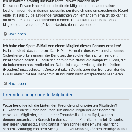
Ich bekomme ständig unerwünschte Private Nachrichten!
Du kannst Private Nachrichten, die dir ein Mitglied sendet, automatisch
löschen, indem du in deinem persönlichen Bereich eine entsprechende Regel
erstellst. Falls du belästigende Nachrichten von jemandem erhältst, so kannst
du dies auch einem Administrator melden. Dieser kann dem betreffenden
Mitglied dann verbieten, Private Nachrichten zu versenden.
Nach oben
Ich habe eine Spam-E-Mail von einem Mitglied dieses Forums erhalten!
Es tut uns leid, das zu hören. Das E-Mail-Formular dieses Forums hat einige
Sicherheitsvorkehrungen, die Benutzer, die solche Nachrichten senden,
identifizieren sollen. Du solltest einem Administrator die komplette E-Mail, die
du bekommen hast, weiterleiten. Dabei ist es ganz wichtig, die Kopfzeilen
(Headers) mitzuschicken. Diese enthalten Details über den Benutzer, der die
E-Mail verschickt hat. Der Administrator kann dann entsprechend reagieren.
Nach oben
Freunde und ignorierte Mitglieder
Wozu benötige ich die Listen der Freunde und ignorierten Mitglieder?
Du kannst diese Listen benutzen, um andere Mitglieder des Boards zu
verwalten. Mitglieder, die du deiner Freundesliste hinzufügst, werden in
deinem persönlichen Bereich für den schnellen Zugriff aufgelistet. Du siehst
dort deren Onlinestatus und kannst ihnen schnell eine Private Nachricht
senden. Abhängig von dem Style, den du verwendest, können Beiträge deiner