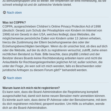
zu Benutzergruppen und so weiter. Wir empfehlen dir eine Anmeldung, da sie
schnell erledigt ist und dir zahlreiche Vorteile bietet.
Nach oben
Was ist COPPA?
COPPA, ausgeschrieben Children’s Online Privacy Protection Act of 1998
(deutsch: Gesetz zum Schutz der Privatsphäre von Kindern im Internet von
1998) ist ein Gesetz in den USA, welches festlegt, dass Websites, die
möglicherweise persönliche Daten von Kindern unter 13 Jahren erheben,
hierzu die Zustimmung der Eltern beziehungsweise des oder der
Erziehungsberechtigten benötigen. Wenn du dir unsicher bist, ob dies auf dich
oder die Website, auf der du dich zu registrieren versuchst, zutrifft, ziehe einen
rechtlichen Beistand zu Rate. Bitte beachte, dass phpBB Limited und der
Besitzer dieses Boards keine Rechtsberatung anbieten kann und nicht die
Anlaufstelle für Rechtsangelegenheiten jeglicher Art ist; außer solchen, die
unter der Frage „An wen soll ich mich wenden, falls es Beschwerden oder
juristische Anfragen zu diesem Forum gibt?“ behandelt werden.
Nach oben
Warum kann ich mich nicht registrieren?
Es kann sein, dass die Board-Administration die Registrierung komplett
ausgeschaltet hat, damit sich keine neuen Benutzer mehr anmelden können.
Es könnte auch sein, dass deine IP-Adresse oder der Benutzername, mit dem
du dich registrieren möchtest, gesperrt wurden. Um Hilfe zu erhalten, wende
dich an die Board-Administration.