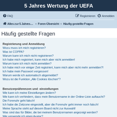
5 Jahres Wertung der UEFA
FAQ
Registrieren
Anmelden
Alles zur 5 Jahreswertung / Tabelle der UEFA mit vielen Statistiken.
Foren-Übersicht
Häufig gestellte Fragen
Häufig gestellte Fragen
Registrierung und Anmeldung
Wozu muss ich mich registrieren?
Was ist COPPA?
Warum kann ich mich nicht registrieren?
Ich habe mich registriert, kann mich aber nicht anmelden!
Warum kann ich mich nicht anmelden?
Ich habe mich vor einiger Zeit registriert, kann mich aber nicht mehr anmelden?!
Ich habe mein Passwort vergessen!
Warum werde ich automatisch abgemeldet?
Wozu ist die Funktion „Alle Cookies löschen“?
Benutzerpräferenzen und -einstellungen
Wie kann ich meine Einstellungen ändern?
Wie kann ich verhindern, dass mein Benutzername in der Online-Liste auftaucht?
Die Forenuhr geht falsch!
Ich habe die Zeitzone eingestellt, aber die Forenuhr geht immer noch falsch!
Meine Sprache steht auf diesem Board nicht zur Auswahl!
Was sind das für Bilder, die bei meinem Benutzernamen angezeigt werden?
Wie verwende ich einen Avatar?