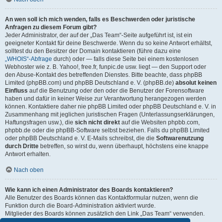
An wen soll ich mich wenden, falls es Beschwerden oder juristische
Anfragen zu diesem Forum gibt?
Jeder Administrator, der auf der „Das Team“-Seite aufgeführt ist, ist ein
geeigneter Kontakt für deine Beschwerde. Wenn du so keine Antwort erhältst,
solltest du den Besitzer der Domain kontaktieren (führe dazu eine
„WHOIS“-Abfrage
durch) oder — falls diese Seite bei einem kostenlosen
Webhoster wie z. B. Yahoo!, free.fr, funpic.de usw. liegt — den Support oder
den Abuse-Kontakt des betreffenden Dienstes. Bitte beachte, dass phpBB
Limited (phpBB.com) und phpBB Deutschland e. V. (phpBB.de)
absolut keinen
Einfluss
auf die Benutzung oder den oder die Benutzer der Forensoftware
haben und dafür in keiner Weise zur Verantwortung herangezogen werden
können. Kontaktiere daher nie phpBB Limited oder phpBB Deutschland e. V. in
Zusammenhang mit jeglichen juristischen Fragen (Unterlassungserklärungen,
Haftungsfragen usw.), die
sich nicht direkt
auf die Websiten phpbb.com,
phpbb.de oder die phpBB-Software selbst beziehen. Falls du phpBB Limited
oder phpBB Deutschland e. V. E-Mails schreibst, die die
Softwarenutzung
durch Dritte
betreffen, so wirst du, wenn überhaupt, höchstens eine knappe
Antwort erhalten.
Nach oben
Wie kann ich einen Administrator des Boards kontaktieren?
Alle Benutzer des Boards können das Kontaktformular nutzen, wenn die
Funktion durch die Board-Administration aktiviert wurde.
Mitglieder des Boards können zusätzlich den Link „Das Team“ verwenden.