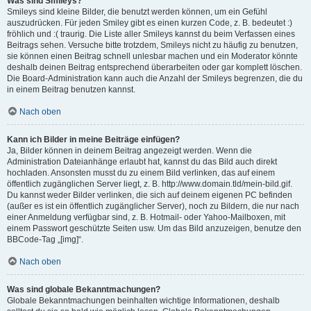
Was sind Smileys?
Smileys sind kleine Bilder, die benutzt werden können, um ein Gefühl
auszudrücken. Für jeden Smiley gibt es einen kurzen Code, z. B. bedeutet :)
fröhlich und :( traurig. Die Liste aller Smileys kannst du beim Verfassen eines
Beitrags sehen. Versuche bitte trotzdem, Smileys nicht zu häufig zu benutzen,
sie können einen Beitrag schnell unlesbar machen und ein Moderator könnte
deshalb deinen Beitrag entsprechend überarbeiten oder gar komplett löschen.
Die Board-Administration kann auch die Anzahl der Smileys begrenzen, die du
in einem Beitrag benutzen kannst.
Nach oben
Kann ich Bilder in meine Beiträge einfügen?
Ja, Bilder können in deinem Beitrag angezeigt werden. Wenn die
Administration Dateianhänge erlaubt hat, kannst du das Bild auch direkt
hochladen. Ansonsten musst du zu einem Bild verlinken, das auf einem
öffentlich zugänglichen Server liegt, z. B. http://www.domain.tld/mein-bild.gif.
Du kannst weder Bilder verlinken, die sich auf deinem eigenen PC befinden
(außer es ist ein öffentlich zugänglicher Server), noch zu Bildern, die nur nach
einer Anmeldung verfügbar sind, z. B. Hotmail- oder Yahoo-Mailboxen, mit
einem Passwort geschützte Seiten usw. Um das Bild anzuzeigen, benutze den
BBCode-Tag „[img]“.
Nach oben
Was sind globale Bekanntmachungen?
Globale Bekanntmachungen beinhalten wichtige Informationen, deshalb