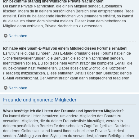
Ich bekomme ständig unerwünschte Private Nachrichten!
Du kannst Private Nachrichten, die dir ein Mitglied sendet, automatisch
löschen, indem du in deinem persönlichen Bereich eine entsprechende Regel
erstellst. Falls du belästigende Nachrichten von jemandem erhältst, so kannst
du dies auch einem Administrator melden. Dieser kann dem betreffenden
Mitglied dann verbieten, Private Nachrichten zu versenden.
Nach oben
Ich habe eine Spam-E-Mail von einem Mitglied dieses Forums erhalten!
Es tut uns leid, das zu hören. Das E-Mail-Formular dieses Forums hat einige
Sicherheitsvorkehrungen, die Benutzer, die solche Nachrichten senden,
identifizieren sollen. Du solltest einem Administrator die komplette E-Mail, die
du bekommen hast, weiterleiten. Dabei ist es ganz wichtig, die Kopfzeilen
(Headers) mitzuschicken. Diese enthalten Details über den Benutzer, der die
E-Mail verschickt hat. Der Administrator kann dann entsprechend reagieren.
Nach oben
Freunde und ignorierte Mitglieder
Wozu benötige ich die Listen der Freunde und ignorierten Mitglieder?
Du kannst diese Listen benutzen, um andere Mitglieder des Boards zu
verwalten. Mitglieder, die du deiner Freundesliste hinzufügst, werden in
deinem persönlichen Bereich für den schnellen Zugriff aufgelistet. Du siehst
dort deren Onlinestatus und kannst ihnen schnell eine Private Nachricht
senden. Abhängig von dem Style, den du verwendest, können Beiträge deiner