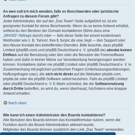
An wen soll ich mich wenden, falls es Beschwerden oder juristische
Anfragen zu diesem Forum gibt?
Jeder Administrator, der auf der „Das Team“-Seite aufgeführt ist, ist ein
geeigneter Kontakt für deine Beschwerde. Wenn du so keine Antwort erhältst,
solltest du den Besitzer der Domain kontaktieren (führe dazu eine
„WHOIS“-Abfrage
durch) oder — falls diese Seite bei einem kostenlosen
Webhoster wie z. B. Yahoo!, free.fr, funpic.de usw. liegt — den Support oder
den Abuse-Kontakt des betreffenden Dienstes. Bitte beachte, dass phpBB
Limited (phpBB.com) und phpBB Deutschland e. V. (phpBB.de)
absolut keinen
Einfluss
auf die Benutzung oder den oder die Benutzer der Forensoftware
haben und dafür in keiner Weise zur Verantwortung herangezogen werden
können. Kontaktiere daher nie phpBB Limited oder phpBB Deutschland e. V. in
Zusammenhang mit jeglichen juristischen Fragen (Unterlassungserklärungen,
Haftungsfragen usw.), die
sich nicht direkt
auf die Websiten phpbb.com,
phpbb.de oder die phpBB-Software selbst beziehen. Falls du phpBB Limited
oder phpBB Deutschland e. V. E-Mails schreibst, die die
Softwarenutzung
durch Dritte
betreffen, so wirst du, wenn überhaupt, höchstens eine knappe
Antwort erhalten.
Nach oben
Wie kann ich einen Administrator des Boards kontaktieren?
Alle Benutzer des Boards können das Kontaktformular nutzen, wenn die
Funktion durch die Board-Administration aktiviert wurde.
Mitglieder des Boards können zusätzlich den Link „Das Team“ verwenden.