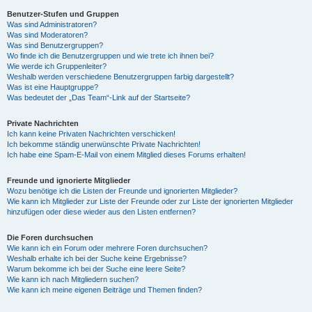
Benutzer-Stufen und Gruppen
Was sind Administratoren?
y
Was sind Moderatoren?
Was sind Benutzergruppen?
Wo finde ich die Benutzergruppen und wie trete ich ihnen bei?
Wie werde ich Gruppenleiter?
V
Weshalb werden verschiedene Benutzergruppen farbig dargestellt?
Was ist eine Hauptgruppe?
Was bedeutet der „Das Team“-Link auf der Startseite?
i
Private Nachrichten
Ich kann keine Privaten Nachrichten verschicken!
Ich bekomme ständig unerwünschte Private Nachrichten!
d
Ich habe eine Spam-E-Mail von einem Mitglied dieses Forums erhalten!
Freunde und ignorierte Mitglieder
Wozu benötige ich die Listen der Freunde und ignorierten Mitglieder?
e
Wie kann ich Mitglieder zur Liste der Freunde oder zur Liste der ignorierten Mitglieder
hinzufügen oder diese wieder aus den Listen entfernen?
o
Die Foren durchsuchen
Wie kann ich ein Forum oder mehrere Foren durchsuchen?
Weshalb erhalte ich bei der Suche keine Ergebnisse?
Warum bekomme ich bei der Suche eine leere Seite?
Wie kann ich nach Mitgliedern suchen?
Wie kann ich meine eigenen Beiträge und Themen finden?