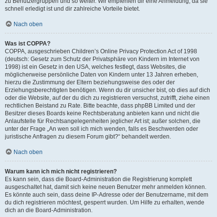
zu Benutzergruppen und so weiter. Wir empfehlen dir eine Anmeldung, da sie
schnell erledigt ist und dir zahlreiche Vorteile bietet.
Nach oben
Was ist COPPA?
COPPA, ausgeschrieben Children’s Online Privacy Protection Act of 1998
(deutsch: Gesetz zum Schutz der Privatsphäre von Kindern im Internet von
1998) ist ein Gesetz in den USA, welches festlegt, dass Websites, die
möglicherweise persönliche Daten von Kindern unter 13 Jahren erheben,
hierzu die Zustimmung der Eltern beziehungsweise des oder der
Erziehungsberechtigten benötigen. Wenn du dir unsicher bist, ob dies auf dich
oder die Website, auf der du dich zu registrieren versuchst, zutrifft, ziehe einen
rechtlichen Beistand zu Rate. Bitte beachte, dass phpBB Limited und der
Besitzer dieses Boards keine Rechtsberatung anbieten kann und nicht die
Anlaufstelle für Rechtsangelegenheiten jeglicher Art ist; außer solchen, die
unter der Frage „An wen soll ich mich wenden, falls es Beschwerden oder
juristische Anfragen zu diesem Forum gibt?“ behandelt werden.
Nach oben
Warum kann ich mich nicht registrieren?
Es kann sein, dass die Board-Administration die Registrierung komplett
ausgeschaltet hat, damit sich keine neuen Benutzer mehr anmelden können.
Es könnte auch sein, dass deine IP-Adresse oder der Benutzername, mit dem
du dich registrieren möchtest, gesperrt wurden. Um Hilfe zu erhalten, wende
dich an die Board-Administration.