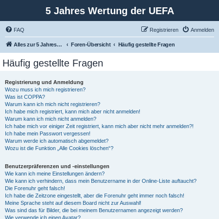
5 Jahres Wertung der UEFA
FAQ
Registrieren
Anmelden
Alles zur 5 Jahreswertung / Tabelle der UEFA mit vielen Statistiken.
Foren-Übersicht
Häufig gestellte Fragen
Häufig gestellte Fragen
Registrierung und Anmeldung
Wozu muss ich mich registrieren?
Was ist COPPA?
Warum kann ich mich nicht registrieren?
Ich habe mich registriert, kann mich aber nicht anmelden!
Warum kann ich mich nicht anmelden?
Ich habe mich vor einiger Zeit registriert, kann mich aber nicht mehr anmelden?!
Ich habe mein Passwort vergessen!
Warum werde ich automatisch abgemeldet?
Wozu ist die Funktion „Alle Cookies löschen“?
Benutzerpräferenzen und -einstellungen
Wie kann ich meine Einstellungen ändern?
Wie kann ich verhindern, dass mein Benutzername in der Online-Liste auftaucht?
Die Forenuhr geht falsch!
Ich habe die Zeitzone eingestellt, aber die Forenuhr geht immer noch falsch!
Meine Sprache steht auf diesem Board nicht zur Auswahl!
Was sind das für Bilder, die bei meinem Benutzernamen angezeigt werden?
Wie verwende ich einen Avatar?