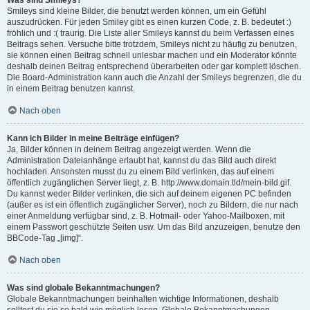
Was sind Smileys?
Smileys sind kleine Bilder, die benutzt werden können, um ein Gefühl
auszudrücken. Für jeden Smiley gibt es einen kurzen Code, z. B. bedeutet :)
fröhlich und :( traurig. Die Liste aller Smileys kannst du beim Verfassen eines
Beitrags sehen. Versuche bitte trotzdem, Smileys nicht zu häufig zu benutzen,
sie können einen Beitrag schnell unlesbar machen und ein Moderator könnte
deshalb deinen Beitrag entsprechend überarbeiten oder gar komplett löschen.
Die Board-Administration kann auch die Anzahl der Smileys begrenzen, die du
in einem Beitrag benutzen kannst.
Nach oben
Kann ich Bilder in meine Beiträge einfügen?
Ja, Bilder können in deinem Beitrag angezeigt werden. Wenn die
Administration Dateianhänge erlaubt hat, kannst du das Bild auch direkt
hochladen. Ansonsten musst du zu einem Bild verlinken, das auf einem
öffentlich zugänglichen Server liegt, z. B. http://www.domain.tld/mein-bild.gif.
Du kannst weder Bilder verlinken, die sich auf deinem eigenen PC befinden
(außer es ist ein öffentlich zugänglicher Server), noch zu Bildern, die nur nach
einer Anmeldung verfügbar sind, z. B. Hotmail- oder Yahoo-Mailboxen, mit
einem Passwort geschützte Seiten usw. Um das Bild anzuzeigen, benutze den
BBCode-Tag „[img]“.
Nach oben
Was sind globale Bekanntmachungen?
Globale Bekanntmachungen beinhalten wichtige Informationen, deshalb