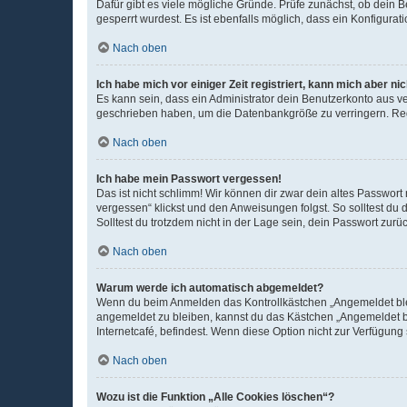
Dafür gibt es viele mögliche Gründe. Prüfe zunächst, ob dein 
gesperrt wurdest. Es ist ebenfalls möglich, dass ein Konfigurat
Nach oben
Ich habe mich vor einiger Zeit registriert, kann mich aber n
Es kann sein, dass ein Administrator dein Benutzerkonto aus v
geschrieben haben, um die Datenbankgröße zu verringern. Regis
Nach oben
Ich habe mein Passwort vergessen!
Das ist nicht schlimm! Wir können dir zwar dein altes Passwort
vergessen“ klickst und den Anweisungen folgst. So solltest du
Solltest du trotzdem nicht in der Lage sein, dein Passwort zur
Nach oben
Warum werde ich automatisch abgemeldet?
Wenn du beim Anmelden das Kontrollkästchen „Angemeldet bleib
angemeldet zu bleiben, kannst du das Kästchen „Angemeldet b
Internetcafé, befindest. Wenn diese Option nicht zur Verfügung
Nach oben
Wozu ist die Funktion „Alle Cookies löschen“?