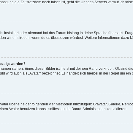
t hast und die Zeit trotzdem noch falsch ist, geht die Uhr des Servers vermutlich fal
t installiert oder niemand hat das Forum bislang in deine Sprache übersetzt. Frag
, würden wir uns freuen, wenn du es übersetzen würdest. Weitere Informationen dazu
gezeigt werden?
amen stehen. Eines dieser Bilder ist meist mit deinem Rang verknüpft: Oft sind di
ld wird auch als „Avatar“ bezeichnet. Es handelt sich hierbei in der Regel um ein
 Avatar über eine der folgenden vier Methoden hinzufügen: Gravatar, Galerie, Rem
en Avatar benutzen kannst, solltest du die Board-Administration kontaktieren.