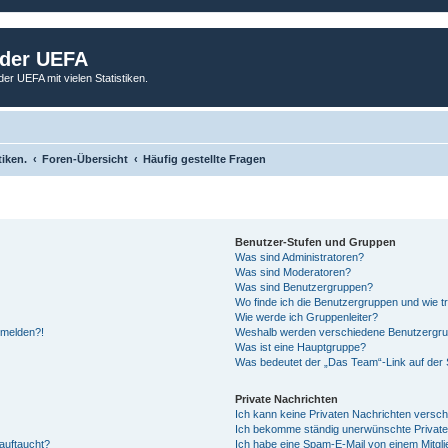
 der UEFA
der UEFA mit vielen Statistiken.
tiken.
Foren-Übersicht
Häufig gestellte Fragen
Benutzer-Stufen und Gruppen
Was sind Administratoren?
Was sind Moderatoren?
Was sind Benutzergruppen?
Wo finde ich die Benutzergruppen und wie tr
Wie werde ich Gruppenleiter?
anmelden?!
Weshalb werden verschiedene Benutzergrupp
Was ist eine Hauptgruppe?
Was bedeutet der „Das Team“-Link auf der S
Private Nachrichten
Ich kann keine Privaten Nachrichten versch
Ich bekomme ständig unerwünschte Private
auftaucht?
Ich habe eine Spam-E-Mail von einem Mitgli