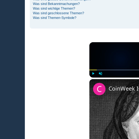
Was sind Bekanntmachungen?
Was sind wichtige Themen?
Was sind geschlossene Themen?
Was sind Themen-Symbole?
Play
Unmute
CoinWeek IQ