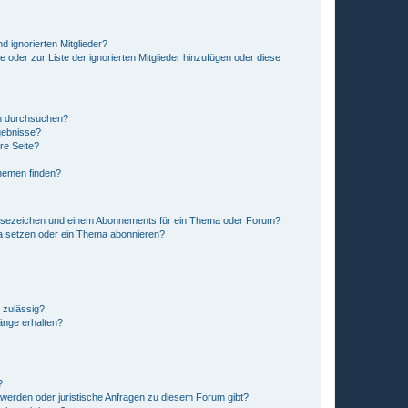
d ignorierten Mitglieder?
e oder zur Liste der ignorierten Mitglieder hinzufügen oder diese
en durchsuchen?
gebnisse?
re Seite?
hemen finden?
esezeichen und einem Abonnements für ein Thema oder Forum?
a setzen oder ein Thema abonnieren?
 zulässig?
hänge erhalten?
?
hwerden oder juristische Anfragen zu diesem Forum gibt?