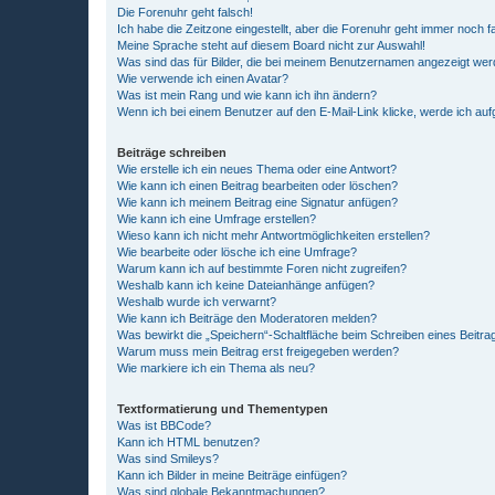
Die Forenuhr geht falsch!
Ich habe die Zeitzone eingestellt, aber die Forenuhr geht immer noch f
Meine Sprache steht auf diesem Board nicht zur Auswahl!
Was sind das für Bilder, die bei meinem Benutzernamen angezeigt we
Wie verwende ich einen Avatar?
Was ist mein Rang und wie kann ich ihn ändern?
Wenn ich bei einem Benutzer auf den E-Mail-Link klicke, werde ich au
Beiträge schreiben
Wie erstelle ich ein neues Thema oder eine Antwort?
Wie kann ich einen Beitrag bearbeiten oder löschen?
Wie kann ich meinem Beitrag eine Signatur anfügen?
Wie kann ich eine Umfrage erstellen?
Wieso kann ich nicht mehr Antwortmöglichkeiten erstellen?
Wie bearbeite oder lösche ich eine Umfrage?
Warum kann ich auf bestimmte Foren nicht zugreifen?
Weshalb kann ich keine Dateianhänge anfügen?
Weshalb wurde ich verwarnt?
Wie kann ich Beiträge den Moderatoren melden?
Was bewirkt die „Speichern“-Schaltfläche beim Schreiben eines Beitra
Warum muss mein Beitrag erst freigegeben werden?
Wie markiere ich ein Thema als neu?
Textformatierung und Thementypen
Was ist BBCode?
Kann ich HTML benutzen?
Was sind Smileys?
Kann ich Bilder in meine Beiträge einfügen?
Was sind globale Bekanntmachungen?