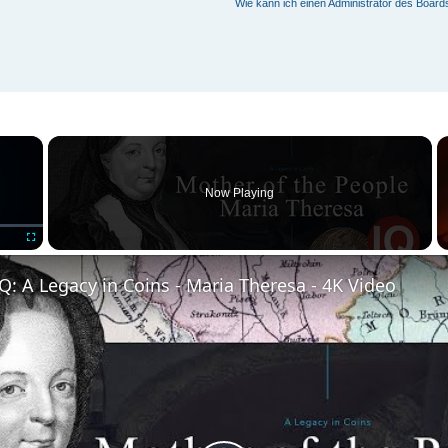
Wie kann ich einen Administrator des Board
×
Now Playing
Fullscreen
: A Legacy in Coins - Maria Theresa - 4K Video