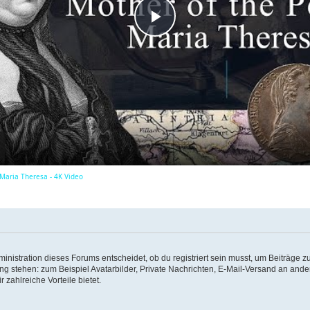
P
l
a
y
 Maria Theresa - 4K Video
V
i
istration dieses Forums entscheidet, ob du registriert sein musst, um Beiträge zu s
ung stehen: zum Beispiel Avatarbilder, Private Nachrichten, E-Mail-Versand an ander
d
 zahlreiche Vorteile bietet.