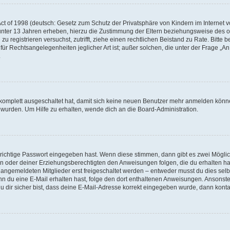
e
t of 1998 (deutsch: Gesetz zum Schutz der Privatsphäre von Kindern im Internet vo
unter 13 Jahren erheben, hierzu die Zustimmung der Eltern beziehungsweise des o
o
h zu registrieren versuchst, zutrifft, ziehe einen rechtlichen Beistand zu Rate. Bit
für Rechtsangelegenheiten jeglicher Art ist; außer solchen, die unter der Frage „
.
g komplett ausgeschaltet hat, damit sich keine neuen Benutzer mehr anmelden könn
 wurden. Um Hilfe zu erhalten, wende dich an die Board-Administration.
 richtige Passwort eingegeben hast. Wenn diese stimmen, dann gibt es zwei Mögl
tern oder deiner Erziehungsberechtigten den Anweisungen folgen, die du erhalten ha
u angemeldeten Mitglieder erst freigeschaltet werden – entweder musst du dies selbs
. Wenn du eine E-Mail erhalten hast, folge den dort enthaltenen Anweisungen. Ansons
 dir sicher bist, dass deine E-Mail-Adresse korrekt eingegeben wurde, dann kontak