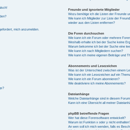
alsch!
Freunde und ignorierte Mitglieder
Wozu benötige ich die Listen der Freunde un
rden?
Wie kann ich Mitglieder zur Liste der Freund
wieder aus den Listen entfernen?
fgefordert, mich anzumelden.
Die Foren durchsuchen
Wie kann ich ein Forum oder mehrere For
Weshalb erhalte ich bei der Suche keine Er
Warum bekomme ich bei der Suche eine lee
Wie kann ich nach Mitgliedern suchen?
Wie kann ich meine eigenen Beiträge und T
Abonnements und Lesezeichen
Was ist der Unterschied zwischen einem L
Wie kann ich ein Lesezeichen auf ein Them
Wie kann ich ein Forum abonnieren?
Wie deaktiviere ich meine Abonnements?
gs?
Dateianhänge
Welche Dateianhänge sind in diesem Forum
Kann ich eine Übersicht all meiner Dateian
phpBB betreffende Fragen
Wer hat diese Forensoftware entwickelt?
Warum ist Funktion x oder y nicht enthalten
An wen soll ich mich wenden, falls es Besc