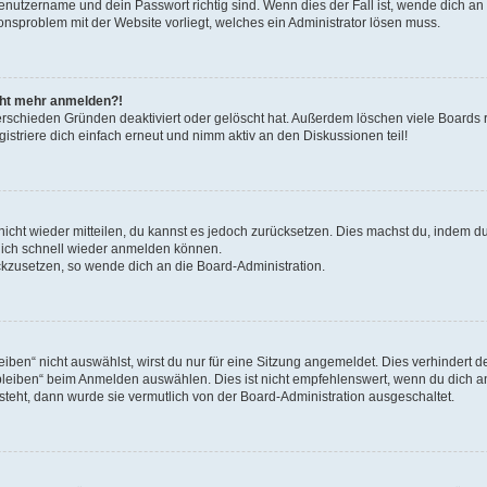
Benutzername und dein Passwort richtig sind. Wenn dies der Fall ist, wende dich a
ionsproblem mit der Website vorliegt, welches ein Administrator lösen muss.
icht mehr anmelden?!
erschieden Gründen deaktiviert oder gelöscht hat. Außerdem löschen viele Boards r
triere dich einfach erneut und nimm aktiv an den Diskussionen teil!
 nicht wieder mitteilen, du kannst es jedoch zurücksetzen. Dies machst du, indem 
 dich schnell wieder anmelden können.
ückzusetzen, so wende dich an die Board-Administration.
en“ nicht auswählst, wirst du nur für eine Sitzung angemeldet. Dies verhindert 
leiben“ beim Anmelden auswählen. Dies ist nicht empfehlenswert, wenn du dich an
 steht, dann wurde sie vermutlich von der Board-Administration ausgeschaltet.