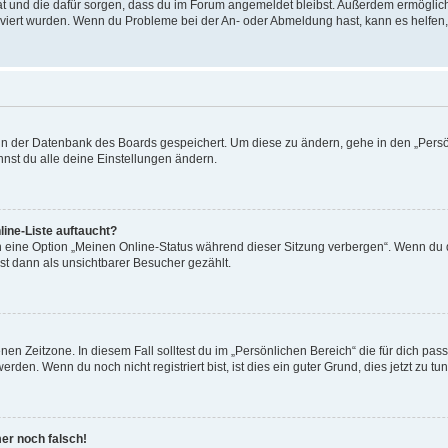
 hat und die dafür sorgen, dass du im Forum angemeldet bleibst. Außerdem ermögli
tiviert wurden. Wenn du Probleme bei der An- oder Abmeldung hast, kann es helfen
n in der Datenbank des Boards gespeichert. Um diese zu ändern, gehe in den „Persö
nst du alle deine Einstellungen ändern.
ine-Liste auftaucht?
n eine Option „Meinen Online-Status während dieser Sitzung verbergen“. Wenn du d
st dann als unsichtbarer Besucher gezählt.
en Zeitzone. In diesem Fall solltest du im „Persönlichen Bereich“ die für dich passe
den. Wenn du noch nicht registriert bist, ist dies ein guter Grund, dies jetzt zu tun
mer noch falsch!