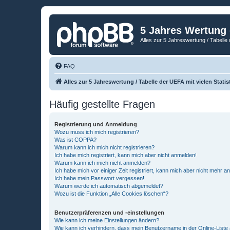
5 Jahres Wertung
Alles zur 5 Jahreswertung / Tabelle 
FAQ
Alles zur 5 Jahreswertung / Tabelle der UEFA mit vielen Statis
Häufig gestellte Fragen
Registrierung und Anmeldung
Wozu muss ich mich registrieren?
Was ist COPPA?
Warum kann ich mich nicht registrieren?
Ich habe mich registriert, kann mich aber nicht anmelden!
Warum kann ich mich nicht anmelden?
Ich habe mich vor einiger Zeit registriert, kann mich aber nicht mehr 
Ich habe mein Passwort vergessen!
Warum werde ich automatisch abgemeldet?
Wozu ist die Funktion „Alle Cookies löschen“?
Benutzerpräferenzen und -einstellungen
Wie kann ich meine Einstellungen ändern?
Wie kann ich verhindern, dass mein Benutzername in der Online-Liste 