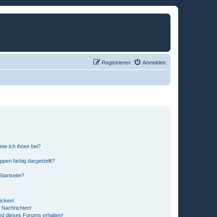
Registrieren
Anmelden
ete ich ihnen bei?
en farbig dargestellt?
tartseite?
icken!
 Nachrichten!
ed dieses Forums erhalten!