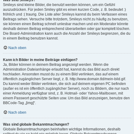
Was sind Smileys?
Smileys sind kleine Bilder, die benutzt werden können, um ein Gefühl
auszudrücken. Für jeden Smiley gibt es einen kurzen Code, z. B. bedeutet :)
fröhlich und :( traurig. Die Liste aller Smileys kannst du beim Verfassen eines
Beitrags sehen. Versuche bitte trotzdem, Smileys nicht zu häufig zu benutzen,
sie können einen Beitrag schnell unlesbar machen und ein Moderator könnte
deshalb deinen Beitrag entsprechend überarbeiten oder gar komplett löschen.
Die Board-Administration kann auch die Anzahl der Smileys begrenzen, die du
in einem Beitrag benutzen kannst.
Nach oben
Kann ich Bilder in meine Beiträge einfügen?
Ja, Bilder können in deinem Beitrag angezeigt werden. Wenn die
Administration Dateianhänge erlaubt hat, kannst du das Bild auch direkt
hochladen. Ansonsten musst du zu einem Bild verlinken, das auf einem
öffentlich zugänglichen Server liegt, z. B. http://www.domain.tld/mein-bild.gif.
Du kannst weder Bilder verlinken, die sich auf deinem eigenen PC befinden
(außer es ist ein öffentlich zugänglicher Server), noch zu Bildern, die nur nach
einer Anmeldung verfügbar sind, z. B. Hotmail- oder Yahoo-Mailboxen, mit
einem Passwort geschützte Seiten usw. Um das Bild anzuzeigen, benutze den
BBCode-Tag „[img]“.
Nach oben
Was sind globale Bekanntmachungen?
Globale Bekanntmachungen beinhalten wichtige Informationen, deshalb