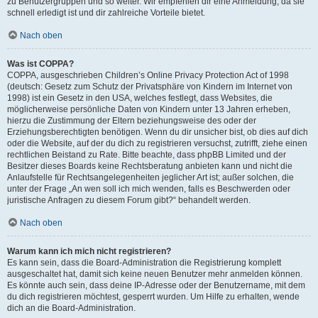
zu Benutzergruppen und so weiter. Wir empfehlen dir eine Anmeldung, da sie
schnell erledigt ist und dir zahlreiche Vorteile bietet.
Nach oben
Was ist COPPA?
COPPA, ausgeschrieben Children’s Online Privacy Protection Act of 1998
(deutsch: Gesetz zum Schutz der Privatsphäre von Kindern im Internet von
1998) ist ein Gesetz in den USA, welches festlegt, dass Websites, die
möglicherweise persönliche Daten von Kindern unter 13 Jahren erheben,
hierzu die Zustimmung der Eltern beziehungsweise des oder der
Erziehungsberechtigten benötigen. Wenn du dir unsicher bist, ob dies auf dich
oder die Website, auf der du dich zu registrieren versuchst, zutrifft, ziehe einen
rechtlichen Beistand zu Rate. Bitte beachte, dass phpBB Limited und der
Besitzer dieses Boards keine Rechtsberatung anbieten kann und nicht die
Anlaufstelle für Rechtsangelegenheiten jeglicher Art ist; außer solchen, die
unter der Frage „An wen soll ich mich wenden, falls es Beschwerden oder
juristische Anfragen zu diesem Forum gibt?“ behandelt werden.
Nach oben
Warum kann ich mich nicht registrieren?
Es kann sein, dass die Board-Administration die Registrierung komplett
ausgeschaltet hat, damit sich keine neuen Benutzer mehr anmelden können.
Es könnte auch sein, dass deine IP-Adresse oder der Benutzername, mit dem
du dich registrieren möchtest, gesperrt wurden. Um Hilfe zu erhalten, wende
dich an die Board-Administration.