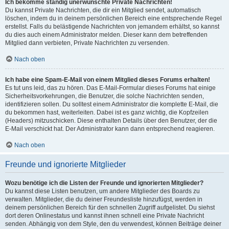
Ich bekomme ständig unerwünschte Private Nachrichten!
Du kannst Private Nachrichten, die dir ein Mitglied sendet, automatisch
löschen, indem du in deinem persönlichen Bereich eine entsprechende Regel
erstellst. Falls du belästigende Nachrichten von jemandem erhältst, so kannst
du dies auch einem Administrator melden. Dieser kann dem betreffenden
Mitglied dann verbieten, Private Nachrichten zu versenden.
Nach oben
Ich habe eine Spam-E-Mail von einem Mitglied dieses Forums erhalten!
Es tut uns leid, das zu hören. Das E-Mail-Formular dieses Forums hat einige
Sicherheitsvorkehrungen, die Benutzer, die solche Nachrichten senden,
identifizieren sollen. Du solltest einem Administrator die komplette E-Mail, die
du bekommen hast, weiterleiten. Dabei ist es ganz wichtig, die Kopfzeilen
(Headers) mitzuschicken. Diese enthalten Details über den Benutzer, der die
E-Mail verschickt hat. Der Administrator kann dann entsprechend reagieren.
Nach oben
Freunde und ignorierte Mitglieder
Wozu benötige ich die Listen der Freunde und ignorierten Mitglieder?
Du kannst diese Listen benutzen, um andere Mitglieder des Boards zu
verwalten. Mitglieder, die du deiner Freundesliste hinzufügst, werden in
deinem persönlichen Bereich für den schnellen Zugriff aufgelistet. Du siehst
dort deren Onlinestatus und kannst ihnen schnell eine Private Nachricht
senden. Abhängig von dem Style, den du verwendest, können Beiträge deiner