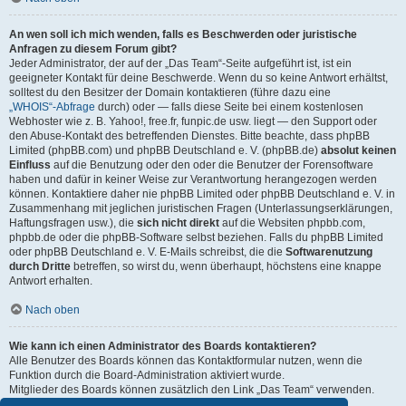
An wen soll ich mich wenden, falls es Beschwerden oder juristische
Anfragen zu diesem Forum gibt?
Jeder Administrator, der auf der „Das Team“-Seite aufgeführt ist, ist ein
geeigneter Kontakt für deine Beschwerde. Wenn du so keine Antwort erhältst,
solltest du den Besitzer der Domain kontaktieren (führe dazu eine
„WHOIS“-Abfrage
durch) oder — falls diese Seite bei einem kostenlosen
Webhoster wie z. B. Yahoo!, free.fr, funpic.de usw. liegt — den Support oder
den Abuse-Kontakt des betreffenden Dienstes. Bitte beachte, dass phpBB
Limited (phpBB.com) und phpBB Deutschland e. V. (phpBB.de)
absolut keinen
Einfluss
auf die Benutzung oder den oder die Benutzer der Forensoftware
haben und dafür in keiner Weise zur Verantwortung herangezogen werden
können. Kontaktiere daher nie phpBB Limited oder phpBB Deutschland e. V. in
Zusammenhang mit jeglichen juristischen Fragen (Unterlassungserklärungen,
Haftungsfragen usw.), die
sich nicht direkt
auf die Websiten phpbb.com,
phpbb.de oder die phpBB-Software selbst beziehen. Falls du phpBB Limited
oder phpBB Deutschland e. V. E-Mails schreibst, die die
Softwarenutzung
durch Dritte
betreffen, so wirst du, wenn überhaupt, höchstens eine knappe
Antwort erhalten.
Nach oben
Wie kann ich einen Administrator des Boards kontaktieren?
Alle Benutzer des Boards können das Kontaktformular nutzen, wenn die
Funktion durch die Board-Administration aktiviert wurde.
Mitglieder des Boards können zusätzlich den Link „Das Team“ verwenden.