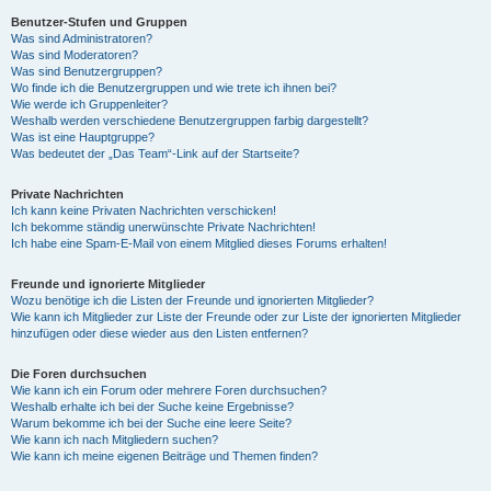
Benutzer-Stufen und Gruppen
Was sind Administratoren?
y
Was sind Moderatoren?
Was sind Benutzergruppen?
Wo finde ich die Benutzergruppen und wie trete ich ihnen bei?
Wie werde ich Gruppenleiter?
V
Weshalb werden verschiedene Benutzergruppen farbig dargestellt?
Was ist eine Hauptgruppe?
Was bedeutet der „Das Team“-Link auf der Startseite?
i
Private Nachrichten
Ich kann keine Privaten Nachrichten verschicken!
Ich bekomme ständig unerwünschte Private Nachrichten!
d
Ich habe eine Spam-E-Mail von einem Mitglied dieses Forums erhalten!
Freunde und ignorierte Mitglieder
Wozu benötige ich die Listen der Freunde und ignorierten Mitglieder?
e
Wie kann ich Mitglieder zur Liste der Freunde oder zur Liste der ignorierten Mitglieder
hinzufügen oder diese wieder aus den Listen entfernen?
o
Die Foren durchsuchen
Wie kann ich ein Forum oder mehrere Foren durchsuchen?
Weshalb erhalte ich bei der Suche keine Ergebnisse?
Warum bekomme ich bei der Suche eine leere Seite?
Wie kann ich nach Mitgliedern suchen?
Wie kann ich meine eigenen Beiträge und Themen finden?