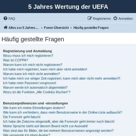
5 Jahres Wertung der UEFA
FAQ
Registrieren
Anmelden
Alles zur 5 Jahreswertung / Tabelle der UEFA mit vielen Statistiken.
Foren-Übersicht
Häufig gestellte Fragen
Häufig gestellte Fragen
Registrierung und Anmeldung
Wozu muss ich mich registrieren?
Was ist COPPA?
Warum kann ich mich nicht registrieren?
Ich habe mich registriert, kann mich aber nicht anmelden!
Warum kann ich mich nicht anmelden?
Ich habe mich vor einiger Zeit registriert, kann mich aber nicht mehr anmelden?!
Ich habe mein Passwort vergessen!
Warum werde ich automatisch abgemeldet?
Wozu ist die Funktion „Alle Cookies löschen“?
Benutzerpräferenzen und -einstellungen
Wie kann ich meine Einstellungen ändern?
Wie kann ich verhindern, dass mein Benutzername in der Online-Liste auftaucht?
Die Forenuhr geht falsch!
Ich habe die Zeitzone eingestellt, aber die Forenuhr geht immer noch falsch!
Meine Sprache steht auf diesem Board nicht zur Auswahl!
Was sind das für Bilder, die bei meinem Benutzernamen angezeigt werden?
Wie verwende ich einen Avatar?