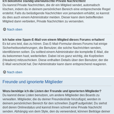
Ich bekomme ständig unerwünschte Private Nachrichten!
Du kannst Private Nachrichten, die dir ein Mitglied sendet, automatisch
löschen, indem du in deinem persönlichen Bereich eine entsprechende Regel
erstellst. Falls du belästigende Nachrichten von jemandem erhältst, so kannst
du dies auch einem Administrator melden. Dieser kann dem betreffenden
Mitglied dann verbieten, Private Nachrichten zu versenden.
Nach oben
Ich habe eine Spam-E-Mail von einem Mitglied dieses Forums erhalten!
Es tut uns leid, das zu hören. Das E-Mail-Formular dieses Forums hat einige
Sicherheitsvorkehrungen, die Benutzer, die solche Nachrichten senden,
identifizieren sollen. Du solltest einem Administrator die komplette E-Mail, die
du bekommen hast, weiterleiten. Dabei ist es ganz wichtig, die Kopfzeilen
(Headers) mitzuschicken. Diese enthalten Details über den Benutzer, der die
E-Mail verschickt hat. Der Administrator kann dann entsprechend reagieren.
Nach oben
Freunde und ignorierte Mitglieder
Wozu benötige ich die Listen der Freunde und ignorierten Mitglieder?
Du kannst diese Listen benutzen, um andere Mitglieder des Boards zu
verwalten. Mitglieder, die du deiner Freundesliste hinzufügst, werden in
deinem persönlichen Bereich für den schnellen Zugriff aufgelistet. Du siehst
dort deren Onlinestatus und kannst ihnen schnell eine Private Nachricht
senden. Abhängig von dem Style, den du verwendest, können Beiträge deiner