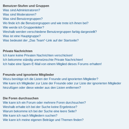
Benutzer-Stufen und Gruppen
Was sind Administratoren?
y
Was sind Moderatoren?
Was sind Benutzergruppen?
Wo finde ich die Benutzergruppen und wie trete ich ihnen bei?
Wie werde ich Gruppenleiter?
V
Weshalb werden verschiedene Benutzergruppen farbig dargestellt?
Was ist eine Hauptgruppe?
Was bedeutet der „Das Team“-Link auf der Startseite?
i
Private Nachrichten
Ich kann keine Privaten Nachrichten verschicken!
Ich bekomme ständig unerwünschte Private Nachrichten!
d
Ich habe eine Spam-E-Mail von einem Mitglied dieses Forums erhalten!
Freunde und ignorierte Mitglieder
Wozu benötige ich die Listen der Freunde und ignorierten Mitglieder?
e
Wie kann ich Mitglieder zur Liste der Freunde oder zur Liste der ignorierten Mitglieder
hinzufügen oder diese wieder aus den Listen entfernen?
o
Die Foren durchsuchen
Wie kann ich ein Forum oder mehrere Foren durchsuchen?
Weshalb erhalte ich bei der Suche keine Ergebnisse?
Warum bekomme ich bei der Suche eine leere Seite?
Wie kann ich nach Mitgliedern suchen?
Wie kann ich meine eigenen Beiträge und Themen finden?