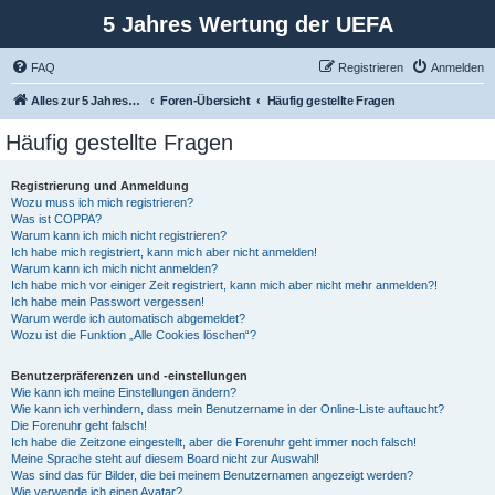
5 Jahres Wertung der UEFA
FAQ
Registrieren
Anmelden
Alles zur 5 Jahreswertung / Tabelle der UEFA mit vielen Statistiken.
Foren-Übersicht
Häufig gestellte Fragen
Häufig gestellte Fragen
Registrierung und Anmeldung
Wozu muss ich mich registrieren?
Was ist COPPA?
Warum kann ich mich nicht registrieren?
Ich habe mich registriert, kann mich aber nicht anmelden!
Warum kann ich mich nicht anmelden?
Ich habe mich vor einiger Zeit registriert, kann mich aber nicht mehr anmelden?!
Ich habe mein Passwort vergessen!
Warum werde ich automatisch abgemeldet?
Wozu ist die Funktion „Alle Cookies löschen“?
Benutzerpräferenzen und -einstellungen
Wie kann ich meine Einstellungen ändern?
Wie kann ich verhindern, dass mein Benutzername in der Online-Liste auftaucht?
Die Forenuhr geht falsch!
Ich habe die Zeitzone eingestellt, aber die Forenuhr geht immer noch falsch!
Meine Sprache steht auf diesem Board nicht zur Auswahl!
Was sind das für Bilder, die bei meinem Benutzernamen angezeigt werden?
Wie verwende ich einen Avatar?