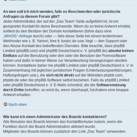
An wen soll ich mich wenden, falls es Beschwerden oder juristische
Anfragen zu diesem Forum gibt?
Jeder Administrator, der auf der „Das Team“-Seite aufgeführt ist, ist ein
geeigneter Kontakt für deine Beschwerde. Wenn du so keine Antwort erhältst,
solltest du den Besitzer der Domain kontaktieren (führe dazu eine
„WHOIS“-Abfrage
durch) oder — falls diese Seite bei einem kostenlosen
Webhoster wie z. B. Yahoo!, free.fr, funpic.de usw. liegt — den Support oder
den Abuse-Kontakt des betreffenden Dienstes. Bitte beachte, dass phpBB
Limited (phpBB.com) und phpBB Deutschland e. V. (phpBB.de)
absolut keinen
Einfluss
auf die Benutzung oder den oder die Benutzer der Forensoftware
haben und dafür in keiner Weise zur Verantwortung herangezogen werden
können. Kontaktiere daher nie phpBB Limited oder phpBB Deutschland e. V. in
Zusammenhang mit jeglichen juristischen Fragen (Unterlassungserklärungen,
Haftungsfragen usw.), die
sich nicht direkt
auf die Websiten phpbb.com,
phpbb.de oder die phpBB-Software selbst beziehen. Falls du phpBB Limited
oder phpBB Deutschland e. V. E-Mails schreibst, die die
Softwarenutzung
durch Dritte
betreffen, so wirst du, wenn überhaupt, höchstens eine knappe
Antwort erhalten.
Nach oben
Wie kann ich einen Administrator des Boards kontaktieren?
Alle Benutzer des Boards können das Kontaktformular nutzen, wenn die
Funktion durch die Board-Administration aktiviert wurde.
Mitglieder des Boards können zusätzlich den Link „Das Team“ verwenden.