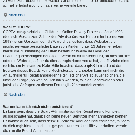
zu Benutzergruppen und so weiter. Wir empfehlen dir eine Anmeldung, da sie
schnell erledigt ist und dir zahlreiche Vorteile bietet.
Nach oben
Was ist COPPA?
COPPA, ausgeschrieben Children’s Online Privacy Protection Act of 1998
(deutsch: Gesetz zum Schutz der Privatsphäre von Kindern im Internet von
1998) ist ein Gesetz in den USA, welches festlegt, dass Websites, die
möglicherweise persönliche Daten von Kindern unter 13 Jahren erheben,
hierzu die Zustimmung der Eltern beziehungsweise des oder der
Erziehungsberechtigten benötigen. Wenn du dir unsicher bist, ob dies auf dich
oder die Website, auf der du dich zu registrieren versuchst, zutrifft, ziehe einen
rechtlichen Beistand zu Rate. Bitte beachte, dass phpBB Limited und der
Besitzer dieses Boards keine Rechtsberatung anbieten kann und nicht die
Anlaufstelle für Rechtsangelegenheiten jeglicher Art ist; außer solchen, die
unter der Frage „An wen soll ich mich wenden, falls es Beschwerden oder
juristische Anfragen zu diesem Forum gibt?“ behandelt werden.
Nach oben
Warum kann ich mich nicht registrieren?
Es kann sein, dass die Board-Administration die Registrierung komplett
ausgeschaltet hat, damit sich keine neuen Benutzer mehr anmelden können.
Es könnte auch sein, dass deine IP-Adresse oder der Benutzername, mit dem
du dich registrieren möchtest, gesperrt wurden. Um Hilfe zu erhalten, wende
dich an die Board-Administration.