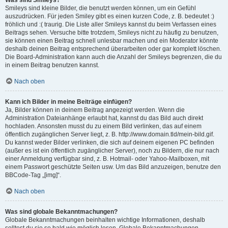
Was sind Smileys?
Smileys sind kleine Bilder, die benutzt werden können, um ein Gefühl
auszudrücken. Für jeden Smiley gibt es einen kurzen Code, z. B. bedeutet :)
fröhlich und :( traurig. Die Liste aller Smileys kannst du beim Verfassen eines
Beitrags sehen. Versuche bitte trotzdem, Smileys nicht zu häufig zu benutzen,
sie können einen Beitrag schnell unlesbar machen und ein Moderator könnte
deshalb deinen Beitrag entsprechend überarbeiten oder gar komplett löschen.
Die Board-Administration kann auch die Anzahl der Smileys begrenzen, die du
in einem Beitrag benutzen kannst.
Nach oben
Kann ich Bilder in meine Beiträge einfügen?
Ja, Bilder können in deinem Beitrag angezeigt werden. Wenn die
Administration Dateianhänge erlaubt hat, kannst du das Bild auch direkt
hochladen. Ansonsten musst du zu einem Bild verlinken, das auf einem
öffentlich zugänglichen Server liegt, z. B. http://www.domain.tld/mein-bild.gif.
Du kannst weder Bilder verlinken, die sich auf deinem eigenen PC befinden
(außer es ist ein öffentlich zugänglicher Server), noch zu Bildern, die nur nach
einer Anmeldung verfügbar sind, z. B. Hotmail- oder Yahoo-Mailboxen, mit
einem Passwort geschützte Seiten usw. Um das Bild anzuzeigen, benutze den
BBCode-Tag „[img]“.
Nach oben
Was sind globale Bekanntmachungen?
Globale Bekanntmachungen beinhalten wichtige Informationen, deshalb