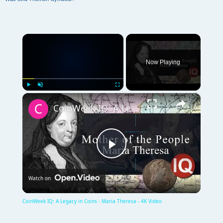
×
Now Playing
×
Play
Unmute
Fullscreen
CoinWeek IQ: A Legacy in Coins - Maria Theresa - 4K Video
P
Watch on
l
CoinWeek IQ: A Legacy in Coins - Maria Theresa - 4K Video
a