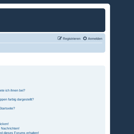
Registrieren
Anmelden
ete ich ihnen bei?
en farbig dargestellt?
tartseite?
icken!
 Nachrichten!
ed dieses Forums erhalten!