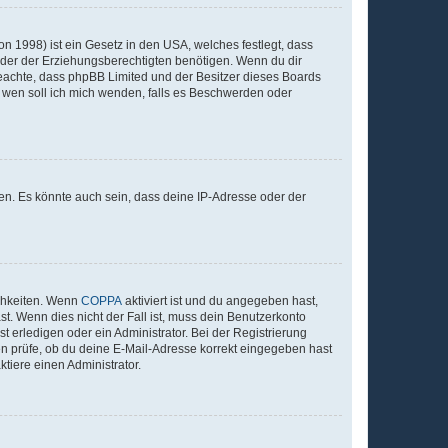
n 1998) ist ein Gesetz in den USA, welches festlegt, dass
der der Erziehungsberechtigten benötigen. Wenn du dir
te beachte, dass phpBB Limited und der Besitzer dieses Boards
An wen soll ich mich wenden, falls es Beschwerden oder
en. Es könnte auch sein, dass deine IP-Adresse oder der
ichkeiten. Wenn
COPPA
aktiviert ist und du angegeben hast,
st. Wenn dies nicht der Fall ist, muss dein Benutzerkonto
t erledigen oder ein Administrator. Bei der Registrierung
ten prüfe, ob du deine E-Mail-Adresse korrekt eingegeben hast
tiere einen Administrator.