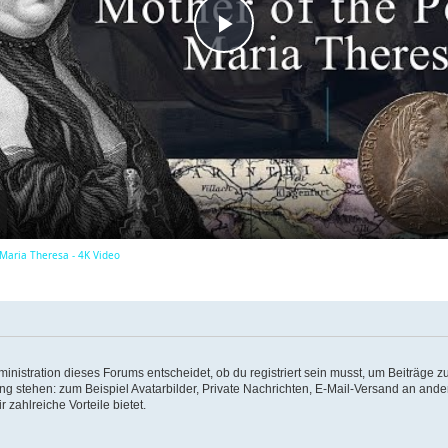
P
l
a
y
 Maria Theresa - 4K Video
V
i
istration dieses Forums entscheidet, ob du registriert sein musst, um Beiträge zu s
ung stehen: zum Beispiel Avatarbilder, Private Nachrichten, E-Mail-Versand an ander
d
 zahlreiche Vorteile bietet.