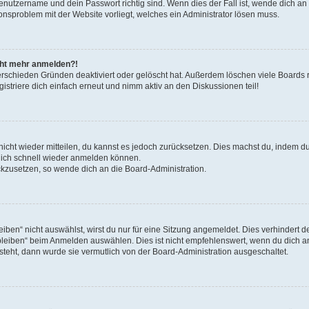
Benutzername und dein Passwort richtig sind. Wenn dies der Fall ist, wende dich a
ionsproblem mit der Website vorliegt, welches ein Administrator lösen muss.
icht mehr anmelden?!
erschieden Gründen deaktiviert oder gelöscht hat. Außerdem löschen viele Boards r
triere dich einfach erneut und nimm aktiv an den Diskussionen teil!
 nicht wieder mitteilen, du kannst es jedoch zurücksetzen. Dies machst du, indem 
 dich schnell wieder anmelden können.
ückzusetzen, so wende dich an die Board-Administration.
en“ nicht auswählst, wirst du nur für eine Sitzung angemeldet. Dies verhindert 
leiben“ beim Anmelden auswählen. Dies ist nicht empfehlenswert, wenn du dich an
 steht, dann wurde sie vermutlich von der Board-Administration ausgeschaltet.