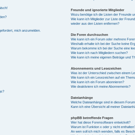
alsch!
Freunde und ignorierte Mitglieder
Wozu benötige ich die Listen der Freunde un
rden?
Wie kann ich Mitglieder zur Liste der Freund
wieder aus den Listen entfernen?
fgefordert, mich anzumelden.
Die Foren durchsuchen
Wie kann ich ein Forum oder mehrere For
Weshalb erhalte ich bei der Suche keine Er
Warum bekomme ich bei der Suche eine lee
Wie kann ich nach Mitgliedern suchen?
Wie kann ich meine eigenen Beiträge und T
Abonnements und Lesezeichen
Was ist der Unterschied zwischen einem L
Wie kann ich ein Lesezeichen auf ein Them
Wie kann ich ein Forum abonnieren?
Wie deaktiviere ich meine Abonnements?
gs?
Dateianhänge
Welche Dateianhänge sind in diesem Forum
Kann ich eine Übersicht all meiner Dateian
phpBB betreffende Fragen
Wer hat diese Forensoftware entwickelt?
Warum ist Funktion x oder y nicht enthalten
An wen soll ich mich wenden, falls es Besc