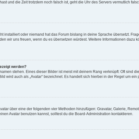
t hast und die Zeit trotzdem noch falsch ist, geht die Uhr des Servers vermutlich fal
t installiert oder niemand hat das Forum bislang in deine Sprache übersetzt. Frag
, würden wir uns freuen, wenn du es übersetzen würdest. Weitere Informationen dazu
gezeigt werden?
amen stehen. Eines dieser Bilder ist meist mit deinem Rang verknüpft: Oft sind di
ld wird auch als „Avatar“ bezeichnet. Es handelt sich hierbei in der Regel um ein
 Avatar über eine der folgenden vier Methoden hinzufügen: Gravatar, Galerie, Rem
en Avatar benutzen kannst, solltest du die Board-Administration kontaktieren.