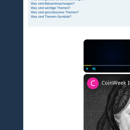
Was sind Bekanntmachungen?
Was sind wichtige Themen?
Was sind geschlossene Themen?
Was sind Themen-Symbole?
Play
Unmute
CoinWeek IQ