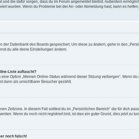
 hat und die dafür sorgen, dass du im Forum angemeldet bleibst. Außerdem ermögli
tiviert wurden. Wenn du Probleme bei der An- oder Abmeldung hast, kann es helfen
n in der Datenbank des Boards gespeichert. Um diese zu ändern, gehe in den „Persö
nst du alle deine Einstellungen ändern.
ine-Liste auftaucht?
n eine Option „Meinen Online-Status während dieser Sitzung verbergen“. Wenn du d
st dann als unsichtbarer Besucher gezählt.
en Zeitzone. In diesem Fall solltest du im „Persönlichen Bereich“ die für dich passe
den. Wenn du noch nicht registriert bist, ist dies ein guter Grund, dies jetzt zu tun
mer noch falsch!