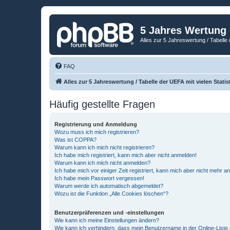
5 Jahres Wertung
Alles zur 5 Jahreswertung / Tabelle 
FAQ
Alles zur 5 Jahreswertung / Tabelle der UEFA mit vielen Statis
Häufig gestellte Fragen
Registrierung und Anmeldung
Wozu muss ich mich registrieren?
Was ist COPPA?
Warum kann ich mich nicht registrieren?
Ich habe mich registriert, kann mich aber nicht anmelden!
Warum kann ich mich nicht anmelden?
Ich habe mich vor einiger Zeit registriert, kann mich aber nicht mehr 
Ich habe mein Passwort vergessen!
Warum werde ich automatisch abgemeldet?
Wozu ist die Funktion „Alle Cookies löschen“?
Benutzerpräferenzen und -einstellungen
Wie kann ich meine Einstellungen ändern?
Wie kann ich verhindern, dass mein Benutzername in der Online-Liste 