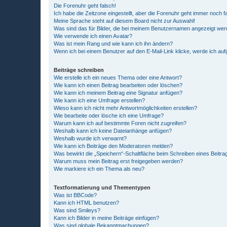
Die Forenuhr geht falsch!
Ich habe die Zeitzone eingestellt, aber die Forenuhr geht immer noch f
Meine Sprache steht auf diesem Board nicht zur Auswahl!
Was sind das für Bilder, die bei meinem Benutzernamen angezeigt we
Wie verwende ich einen Avatar?
Was ist mein Rang und wie kann ich ihn ändern?
Wenn ich bei einem Benutzer auf den E-Mail-Link klicke, werde ich au
Beiträge schreiben
Wie erstelle ich ein neues Thema oder eine Antwort?
Wie kann ich einen Beitrag bearbeiten oder löschen?
Wie kann ich meinem Beitrag eine Signatur anfügen?
Wie kann ich eine Umfrage erstellen?
Wieso kann ich nicht mehr Antwortmöglichkeiten erstellen?
Wie bearbeite oder lösche ich eine Umfrage?
Warum kann ich auf bestimmte Foren nicht zugreifen?
Weshalb kann ich keine Dateianhänge anfügen?
Weshalb wurde ich verwarnt?
Wie kann ich Beiträge den Moderatoren melden?
Was bewirkt die „Speichern“-Schaltfläche beim Schreiben eines Beitra
Warum muss mein Beitrag erst freigegeben werden?
Wie markiere ich ein Thema als neu?
Textformatierung und Thementypen
Was ist BBCode?
Kann ich HTML benutzen?
Was sind Smileys?
Kann ich Bilder in meine Beiträge einfügen?
Was sind globale Bekanntmachungen?