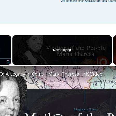
Wie kann ich einen Administrator des Board
×
Now Playing
Fullscreen
: A Legacy in Coins - Maria Theresa - 4K Video