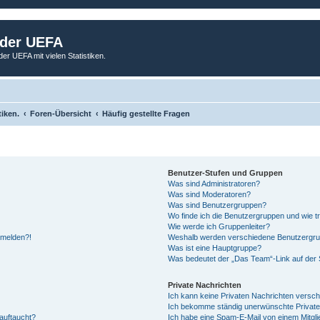
 der UEFA
der UEFA mit vielen Statistiken.
tiken.
Foren-Übersicht
Häufig gestellte Fragen
Benutzer-Stufen und Gruppen
Was sind Administratoren?
Was sind Moderatoren?
Was sind Benutzergruppen?
Wo finde ich die Benutzergruppen und wie tr
Wie werde ich Gruppenleiter?
anmelden?!
Weshalb werden verschiedene Benutzergrupp
Was ist eine Hauptgruppe?
Was bedeutet der „Das Team“-Link auf der S
Private Nachrichten
Ich kann keine Privaten Nachrichten versch
Ich bekomme ständig unerwünschte Private
auftaucht?
Ich habe eine Spam-E-Mail von einem Mitgli