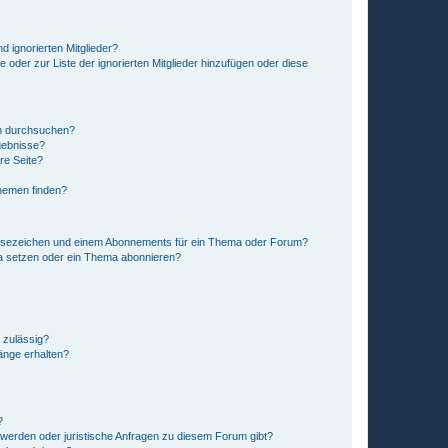
d ignorierten Mitglieder?
e oder zur Liste der ignorierten Mitglieder hinzufügen oder diese
en durchsuchen?
gebnisse?
re Seite?
hemen finden?
esezeichen und einem Abonnements für ein Thema oder Forum?
a setzen oder ein Thema abonnieren?
 zulässig?
hänge erhalten?
?
hwerden oder juristische Anfragen zu diesem Forum gibt?