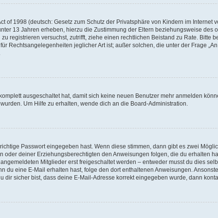
e
t of 1998 (deutsch: Gesetz zum Schutz der Privatsphäre von Kindern im Internet vo
unter 13 Jahren erheben, hierzu die Zustimmung der Eltern beziehungsweise des o
o
h zu registrieren versuchst, zutrifft, ziehe einen rechtlichen Beistand zu Rate. Bit
für Rechtsangelegenheiten jeglicher Art ist; außer solchen, die unter der Frage „
.
g komplett ausgeschaltet hat, damit sich keine neuen Benutzer mehr anmelden könn
 wurden. Um Hilfe zu erhalten, wende dich an die Board-Administration.
 richtige Passwort eingegeben hast. Wenn diese stimmen, dann gibt es zwei Mögl
tern oder deiner Erziehungsberechtigten den Anweisungen folgen, die du erhalten ha
u angemeldeten Mitglieder erst freigeschaltet werden – entweder musst du dies selbs
. Wenn du eine E-Mail erhalten hast, folge den dort enthaltenen Anweisungen. Ansons
 dir sicher bist, dass deine E-Mail-Adresse korrekt eingegeben wurde, dann kontak