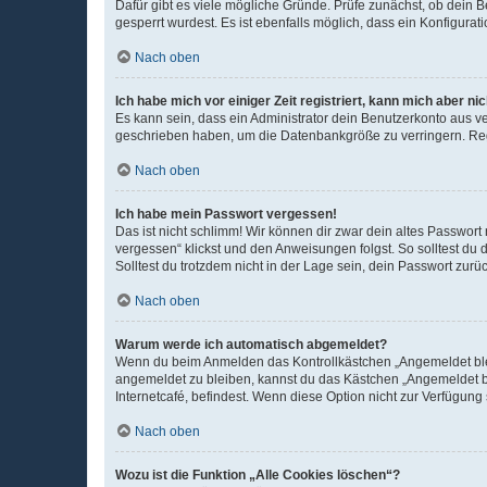
Dafür gibt es viele mögliche Gründe. Prüfe zunächst, ob dein 
gesperrt wurdest. Es ist ebenfalls möglich, dass ein Konfigurat
Nach oben
Ich habe mich vor einiger Zeit registriert, kann mich aber n
Es kann sein, dass ein Administrator dein Benutzerkonto aus v
geschrieben haben, um die Datenbankgröße zu verringern. Regis
Nach oben
Ich habe mein Passwort vergessen!
Das ist nicht schlimm! Wir können dir zwar dein altes Passwort
vergessen“ klickst und den Anweisungen folgst. So solltest du
Solltest du trotzdem nicht in der Lage sein, dein Passwort zur
Nach oben
Warum werde ich automatisch abgemeldet?
Wenn du beim Anmelden das Kontrollkästchen „Angemeldet bleib
angemeldet zu bleiben, kannst du das Kästchen „Angemeldet b
Internetcafé, befindest. Wenn diese Option nicht zur Verfügung
Nach oben
Wozu ist die Funktion „Alle Cookies löschen“?