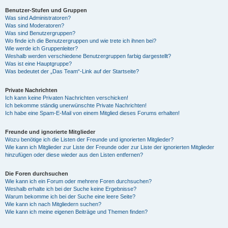
Benutzer-Stufen und Gruppen
Was sind Administratoren?
y
Was sind Moderatoren?
Was sind Benutzergruppen?
Wo finde ich die Benutzergruppen und wie trete ich ihnen bei?
Wie werde ich Gruppenleiter?
V
Weshalb werden verschiedene Benutzergruppen farbig dargestellt?
Was ist eine Hauptgruppe?
Was bedeutet der „Das Team“-Link auf der Startseite?
i
Private Nachrichten
Ich kann keine Privaten Nachrichten verschicken!
Ich bekomme ständig unerwünschte Private Nachrichten!
d
Ich habe eine Spam-E-Mail von einem Mitglied dieses Forums erhalten!
Freunde und ignorierte Mitglieder
Wozu benötige ich die Listen der Freunde und ignorierten Mitglieder?
e
Wie kann ich Mitglieder zur Liste der Freunde oder zur Liste der ignorierten Mitglieder
hinzufügen oder diese wieder aus den Listen entfernen?
o
Die Foren durchsuchen
Wie kann ich ein Forum oder mehrere Foren durchsuchen?
Weshalb erhalte ich bei der Suche keine Ergebnisse?
Warum bekomme ich bei der Suche eine leere Seite?
Wie kann ich nach Mitgliedern suchen?
Wie kann ich meine eigenen Beiträge und Themen finden?