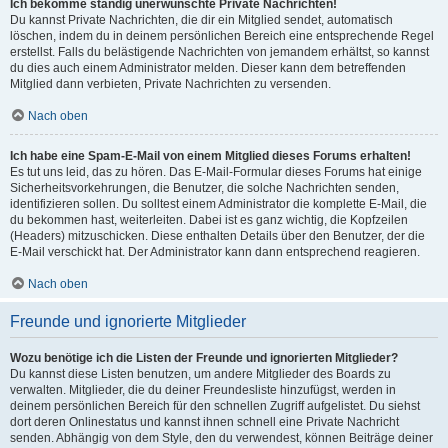
Ich bekomme ständig unerwünschte Private Nachrichten!
Du kannst Private Nachrichten, die dir ein Mitglied sendet, automatisch
löschen, indem du in deinem persönlichen Bereich eine entsprechende Regel
erstellst. Falls du belästigende Nachrichten von jemandem erhältst, so kannst
du dies auch einem Administrator melden. Dieser kann dem betreffenden
Mitglied dann verbieten, Private Nachrichten zu versenden.
Nach oben
Ich habe eine Spam-E-Mail von einem Mitglied dieses Forums erhalten!
Es tut uns leid, das zu hören. Das E-Mail-Formular dieses Forums hat einige
Sicherheitsvorkehrungen, die Benutzer, die solche Nachrichten senden,
identifizieren sollen. Du solltest einem Administrator die komplette E-Mail, die
du bekommen hast, weiterleiten. Dabei ist es ganz wichtig, die Kopfzeilen
(Headers) mitzuschicken. Diese enthalten Details über den Benutzer, der die
E-Mail verschickt hat. Der Administrator kann dann entsprechend reagieren.
Nach oben
Freunde und ignorierte Mitglieder
Wozu benötige ich die Listen der Freunde und ignorierten Mitglieder?
Du kannst diese Listen benutzen, um andere Mitglieder des Boards zu
verwalten. Mitglieder, die du deiner Freundesliste hinzufügst, werden in
deinem persönlichen Bereich für den schnellen Zugriff aufgelistet. Du siehst
dort deren Onlinestatus und kannst ihnen schnell eine Private Nachricht
senden. Abhängig von dem Style, den du verwendest, können Beiträge deiner