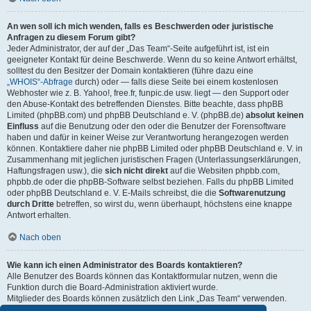
An wen soll ich mich wenden, falls es Beschwerden oder juristische
Anfragen zu diesem Forum gibt?
Jeder Administrator, der auf der „Das Team“-Seite aufgeführt ist, ist ein
geeigneter Kontakt für deine Beschwerde. Wenn du so keine Antwort erhältst,
solltest du den Besitzer der Domain kontaktieren (führe dazu eine
„WHOIS“-Abfrage
durch) oder — falls diese Seite bei einem kostenlosen
Webhoster wie z. B. Yahoo!, free.fr, funpic.de usw. liegt — den Support oder
den Abuse-Kontakt des betreffenden Dienstes. Bitte beachte, dass phpBB
Limited (phpBB.com) und phpBB Deutschland e. V. (phpBB.de)
absolut keinen
Einfluss
auf die Benutzung oder den oder die Benutzer der Forensoftware
haben und dafür in keiner Weise zur Verantwortung herangezogen werden
können. Kontaktiere daher nie phpBB Limited oder phpBB Deutschland e. V. in
Zusammenhang mit jeglichen juristischen Fragen (Unterlassungserklärungen,
Haftungsfragen usw.), die
sich nicht direkt
auf die Websiten phpbb.com,
phpbb.de oder die phpBB-Software selbst beziehen. Falls du phpBB Limited
oder phpBB Deutschland e. V. E-Mails schreibst, die die
Softwarenutzung
durch Dritte
betreffen, so wirst du, wenn überhaupt, höchstens eine knappe
Antwort erhalten.
Nach oben
Wie kann ich einen Administrator des Boards kontaktieren?
Alle Benutzer des Boards können das Kontaktformular nutzen, wenn die
Funktion durch die Board-Administration aktiviert wurde.
Mitglieder des Boards können zusätzlich den Link „Das Team“ verwenden.