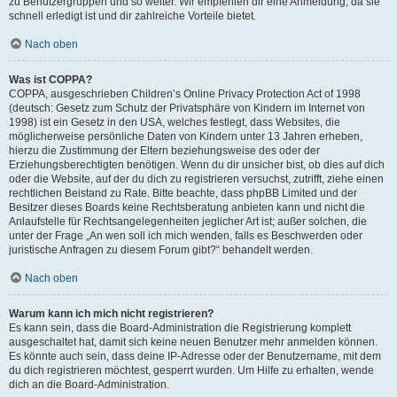
zu Benutzergruppen und so weiter. Wir empfehlen dir eine Anmeldung, da sie
schnell erledigt ist und dir zahlreiche Vorteile bietet.
Nach oben
Was ist COPPA?
COPPA, ausgeschrieben Children’s Online Privacy Protection Act of 1998
(deutsch: Gesetz zum Schutz der Privatsphäre von Kindern im Internet von
1998) ist ein Gesetz in den USA, welches festlegt, dass Websites, die
möglicherweise persönliche Daten von Kindern unter 13 Jahren erheben,
hierzu die Zustimmung der Eltern beziehungsweise des oder der
Erziehungsberechtigten benötigen. Wenn du dir unsicher bist, ob dies auf dich
oder die Website, auf der du dich zu registrieren versuchst, zutrifft, ziehe einen
rechtlichen Beistand zu Rate. Bitte beachte, dass phpBB Limited und der
Besitzer dieses Boards keine Rechtsberatung anbieten kann und nicht die
Anlaufstelle für Rechtsangelegenheiten jeglicher Art ist; außer solchen, die
unter der Frage „An wen soll ich mich wenden, falls es Beschwerden oder
juristische Anfragen zu diesem Forum gibt?“ behandelt werden.
Nach oben
Warum kann ich mich nicht registrieren?
Es kann sein, dass die Board-Administration die Registrierung komplett
ausgeschaltet hat, damit sich keine neuen Benutzer mehr anmelden können.
Es könnte auch sein, dass deine IP-Adresse oder der Benutzername, mit dem
du dich registrieren möchtest, gesperrt wurden. Um Hilfe zu erhalten, wende
dich an die Board-Administration.