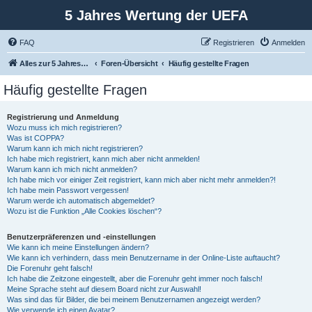
5 Jahres Wertung der UEFA
FAQ
Registrieren
Anmelden
Alles zur 5 Jahreswertung / Tabelle der UEFA mit vielen Statistiken.
Foren-Übersicht
Häufig gestellte Fragen
Häufig gestellte Fragen
Registrierung und Anmeldung
Wozu muss ich mich registrieren?
Was ist COPPA?
Warum kann ich mich nicht registrieren?
Ich habe mich registriert, kann mich aber nicht anmelden!
Warum kann ich mich nicht anmelden?
Ich habe mich vor einiger Zeit registriert, kann mich aber nicht mehr anmelden?!
Ich habe mein Passwort vergessen!
Warum werde ich automatisch abgemeldet?
Wozu ist die Funktion „Alle Cookies löschen“?
Benutzerpräferenzen und -einstellungen
Wie kann ich meine Einstellungen ändern?
Wie kann ich verhindern, dass mein Benutzername in der Online-Liste auftaucht?
Die Forenuhr geht falsch!
Ich habe die Zeitzone eingestellt, aber die Forenuhr geht immer noch falsch!
Meine Sprache steht auf diesem Board nicht zur Auswahl!
Was sind das für Bilder, die bei meinem Benutzernamen angezeigt werden?
Wie verwende ich einen Avatar?