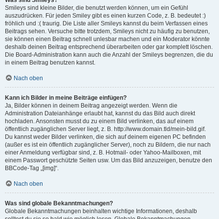
Was sind Smileys?
Smileys sind kleine Bilder, die benutzt werden können, um ein Gefühl
auszudrücken. Für jeden Smiley gibt es einen kurzen Code, z. B. bedeutet :)
fröhlich und :( traurig. Die Liste aller Smileys kannst du beim Verfassen eines
Beitrags sehen. Versuche bitte trotzdem, Smileys nicht zu häufig zu benutzen,
sie können einen Beitrag schnell unlesbar machen und ein Moderator könnte
deshalb deinen Beitrag entsprechend überarbeiten oder gar komplett löschen.
Die Board-Administration kann auch die Anzahl der Smileys begrenzen, die du
in einem Beitrag benutzen kannst.
Nach oben
Kann ich Bilder in meine Beiträge einfügen?
Ja, Bilder können in deinem Beitrag angezeigt werden. Wenn die
Administration Dateianhänge erlaubt hat, kannst du das Bild auch direkt
hochladen. Ansonsten musst du zu einem Bild verlinken, das auf einem
öffentlich zugänglichen Server liegt, z. B. http://www.domain.tld/mein-bild.gif.
Du kannst weder Bilder verlinken, die sich auf deinem eigenen PC befinden
(außer es ist ein öffentlich zugänglicher Server), noch zu Bildern, die nur nach
einer Anmeldung verfügbar sind, z. B. Hotmail- oder Yahoo-Mailboxen, mit
einem Passwort geschützte Seiten usw. Um das Bild anzuzeigen, benutze den
BBCode-Tag „[img]“.
Nach oben
Was sind globale Bekanntmachungen?
Globale Bekanntmachungen beinhalten wichtige Informationen, deshalb