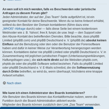
An wen soll ich mich wenden, falls es Beschwerden oder juristische
Anfragen zu diesem Forum gibt?
Jeder Administrator, der auf der „Das Team“-Seite aufgeführt ist, ist ein
geeigneter Kontakt für deine Beschwerde. Wenn du so keine Antwort erhältst,
solltest du den Besitzer der Domain kontaktieren (führe dazu eine
„WHOIS“-Abfrage
durch) oder — falls diese Seite bei einem kostenlosen
Webhoster wie z. B. Yahoo!, free.fr, funpic.de usw. liegt — den Support oder
den Abuse-Kontakt des betreffenden Dienstes. Bitte beachte, dass phpBB
Limited (phpBB.com) und phpBB Deutschland e. V. (phpBB.de)
absolut keinen
Einfluss
auf die Benutzung oder den oder die Benutzer der Forensoftware
haben und dafür in keiner Weise zur Verantwortung herangezogen werden
können. Kontaktiere daher nie phpBB Limited oder phpBB Deutschland e. V. in
Zusammenhang mit jeglichen juristischen Fragen (Unterlassungserklärungen,
Haftungsfragen usw.), die
sich nicht direkt
auf die Websiten phpbb.com,
phpbb.de oder die phpBB-Software selbst beziehen. Falls du phpBB Limited
oder phpBB Deutschland e. V. E-Mails schreibst, die die
Softwarenutzung
durch Dritte
betreffen, so wirst du, wenn überhaupt, höchstens eine knappe
Antwort erhalten.
Nach oben
Wie kann ich einen Administrator des Boards kontaktieren?
Alle Benutzer des Boards können das Kontaktformular nutzen, wenn die
Funktion durch die Board-Administration aktiviert wurde.
Mitglieder des Boards können zusätzlich den Link „Das Team“ verwenden.