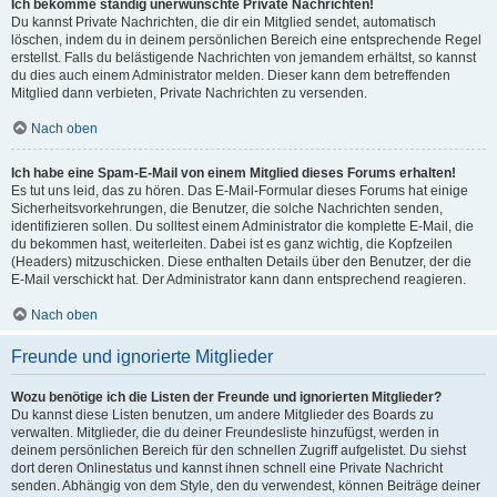
Ich bekomme ständig unerwünschte Private Nachrichten!
Du kannst Private Nachrichten, die dir ein Mitglied sendet, automatisch
löschen, indem du in deinem persönlichen Bereich eine entsprechende Regel
erstellst. Falls du belästigende Nachrichten von jemandem erhältst, so kannst
du dies auch einem Administrator melden. Dieser kann dem betreffenden
Mitglied dann verbieten, Private Nachrichten zu versenden.
Nach oben
Ich habe eine Spam-E-Mail von einem Mitglied dieses Forums erhalten!
Es tut uns leid, das zu hören. Das E-Mail-Formular dieses Forums hat einige
Sicherheitsvorkehrungen, die Benutzer, die solche Nachrichten senden,
identifizieren sollen. Du solltest einem Administrator die komplette E-Mail, die
du bekommen hast, weiterleiten. Dabei ist es ganz wichtig, die Kopfzeilen
(Headers) mitzuschicken. Diese enthalten Details über den Benutzer, der die
E-Mail verschickt hat. Der Administrator kann dann entsprechend reagieren.
Nach oben
Freunde und ignorierte Mitglieder
Wozu benötige ich die Listen der Freunde und ignorierten Mitglieder?
Du kannst diese Listen benutzen, um andere Mitglieder des Boards zu
verwalten. Mitglieder, die du deiner Freundesliste hinzufügst, werden in
deinem persönlichen Bereich für den schnellen Zugriff aufgelistet. Du siehst
dort deren Onlinestatus und kannst ihnen schnell eine Private Nachricht
senden. Abhängig von dem Style, den du verwendest, können Beiträge deiner