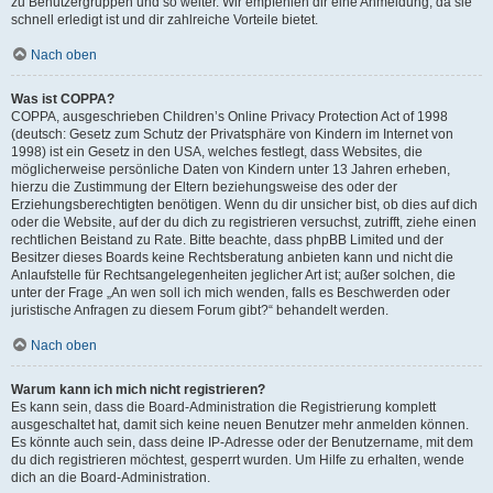
zu Benutzergruppen und so weiter. Wir empfehlen dir eine Anmeldung, da sie
schnell erledigt ist und dir zahlreiche Vorteile bietet.
Nach oben
Was ist COPPA?
COPPA, ausgeschrieben Children’s Online Privacy Protection Act of 1998
(deutsch: Gesetz zum Schutz der Privatsphäre von Kindern im Internet von
1998) ist ein Gesetz in den USA, welches festlegt, dass Websites, die
möglicherweise persönliche Daten von Kindern unter 13 Jahren erheben,
hierzu die Zustimmung der Eltern beziehungsweise des oder der
Erziehungsberechtigten benötigen. Wenn du dir unsicher bist, ob dies auf dich
oder die Website, auf der du dich zu registrieren versuchst, zutrifft, ziehe einen
rechtlichen Beistand zu Rate. Bitte beachte, dass phpBB Limited und der
Besitzer dieses Boards keine Rechtsberatung anbieten kann und nicht die
Anlaufstelle für Rechtsangelegenheiten jeglicher Art ist; außer solchen, die
unter der Frage „An wen soll ich mich wenden, falls es Beschwerden oder
juristische Anfragen zu diesem Forum gibt?“ behandelt werden.
Nach oben
Warum kann ich mich nicht registrieren?
Es kann sein, dass die Board-Administration die Registrierung komplett
ausgeschaltet hat, damit sich keine neuen Benutzer mehr anmelden können.
Es könnte auch sein, dass deine IP-Adresse oder der Benutzername, mit dem
du dich registrieren möchtest, gesperrt wurden. Um Hilfe zu erhalten, wende
dich an die Board-Administration.