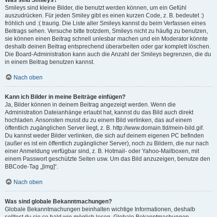
Was sind Smileys?
Smileys sind kleine Bilder, die benutzt werden können, um ein Gefühl
auszudrücken. Für jeden Smiley gibt es einen kurzen Code, z. B. bedeutet :)
fröhlich und :( traurig. Die Liste aller Smileys kannst du beim Verfassen eines
Beitrags sehen. Versuche bitte trotzdem, Smileys nicht zu häufig zu benutzen,
sie können einen Beitrag schnell unlesbar machen und ein Moderator könnte
deshalb deinen Beitrag entsprechend überarbeiten oder gar komplett löschen.
Die Board-Administration kann auch die Anzahl der Smileys begrenzen, die du
in einem Beitrag benutzen kannst.
Nach oben
Kann ich Bilder in meine Beiträge einfügen?
Ja, Bilder können in deinem Beitrag angezeigt werden. Wenn die
Administration Dateianhänge erlaubt hat, kannst du das Bild auch direkt
hochladen. Ansonsten musst du zu einem Bild verlinken, das auf einem
öffentlich zugänglichen Server liegt, z. B. http://www.domain.tld/mein-bild.gif.
Du kannst weder Bilder verlinken, die sich auf deinem eigenen PC befinden
(außer es ist ein öffentlich zugänglicher Server), noch zu Bildern, die nur nach
einer Anmeldung verfügbar sind, z. B. Hotmail- oder Yahoo-Mailboxen, mit
einem Passwort geschützte Seiten usw. Um das Bild anzuzeigen, benutze den
BBCode-Tag „[img]“.
Nach oben
Was sind globale Bekanntmachungen?
Globale Bekanntmachungen beinhalten wichtige Informationen, deshalb