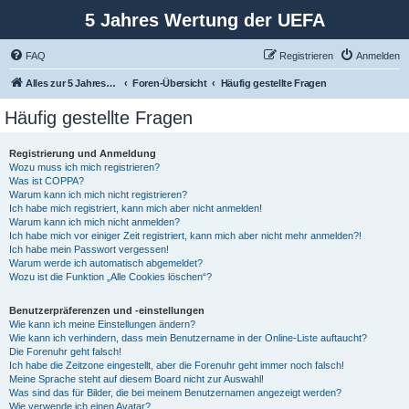
5 Jahres Wertung der UEFA
FAQ
Registrieren
Anmelden
Alles zur 5 Jahreswertung / Tabelle der UEFA mit vielen Statistiken.
Foren-Übersicht
Häufig gestellte Fragen
Häufig gestellte Fragen
Registrierung und Anmeldung
Wozu muss ich mich registrieren?
Was ist COPPA?
Warum kann ich mich nicht registrieren?
Ich habe mich registriert, kann mich aber nicht anmelden!
Warum kann ich mich nicht anmelden?
Ich habe mich vor einiger Zeit registriert, kann mich aber nicht mehr anmelden?!
Ich habe mein Passwort vergessen!
Warum werde ich automatisch abgemeldet?
Wozu ist die Funktion „Alle Cookies löschen“?
Benutzerpräferenzen und -einstellungen
Wie kann ich meine Einstellungen ändern?
Wie kann ich verhindern, dass mein Benutzername in der Online-Liste auftaucht?
Die Forenuhr geht falsch!
Ich habe die Zeitzone eingestellt, aber die Forenuhr geht immer noch falsch!
Meine Sprache steht auf diesem Board nicht zur Auswahl!
Was sind das für Bilder, die bei meinem Benutzernamen angezeigt werden?
Wie verwende ich einen Avatar?