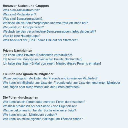
Benutzer-Stufen und Gruppen
Was sind Administratoren?
y
Was sind Moderatoren?
Was sind Benutzergruppen?
Wo finde ich die Benutzergruppen und wie trete ich ihnen bei?
Wie werde ich Gruppenleiter?
V
Weshalb werden verschiedene Benutzergruppen farbig dargestellt?
Was ist eine Hauptgruppe?
Was bedeutet der „Das Team“-Link auf der Startseite?
i
Private Nachrichten
Ich kann keine Privaten Nachrichten verschicken!
Ich bekomme ständig unerwünschte Private Nachrichten!
d
Ich habe eine Spam-E-Mail von einem Mitglied dieses Forums erhalten!
Freunde und ignorierte Mitglieder
Wozu benötige ich die Listen der Freunde und ignorierten Mitglieder?
e
Wie kann ich Mitglieder zur Liste der Freunde oder zur Liste der ignorierten Mitglieder
hinzufügen oder diese wieder aus den Listen entfernen?
o
Die Foren durchsuchen
Wie kann ich ein Forum oder mehrere Foren durchsuchen?
Weshalb erhalte ich bei der Suche keine Ergebnisse?
Warum bekomme ich bei der Suche eine leere Seite?
Wie kann ich nach Mitgliedern suchen?
Wie kann ich meine eigenen Beiträge und Themen finden?